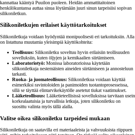
kannattaa kääntyä Puuilon puoleen. Heidän ammattitaitoinen
henkilökuntansa auttaa sinua löytämään juuri sinun tarpeisiisi sopivan
silikoniletkun.
Silikoniletkujen erilaiset käyttötarkoitukset
Silikoniletkuja voidaan hyödyntää monipuolisesti eri tarkoituksiin. Alla
on listattuna muutamia yleisimpiä käyttökohteita:
Teollisuus:
Silikoniletku soveltuu hyvin erilaisiin teollisuuden
sovelluksiin, kuten öljyjen ja kemikaalien siirtämiseen.
Laboratoriotyö:
Monissa laboratorioissa käytetään
silikoniletkuja nestemäisten aineiden siirtämiseen ja annosteluun
tarkasti.
Ruoka- ja juomateollisuus:
Silikoniletkua voidaan käyttää
esimerkiksi ravintoloiden ja panimoiden tuotantoprosesseissa,
sillä se täyttää elintarvikekäytölle asetetut tiukat vaatimukset.
Lääketeollisuus:
Lääketieteellisissä sovelluksissa tarvitaan usein
korkealaatuisia ja turvallisia letkuja, joten silikoniletku on
suosittu valinta myös tällä alalla.
Valitse oikea silikoniletku tarpeidesi mukaan
Silikoniletkuja on saatavilla eri materiaaleista ja vahvuuksista riippuen