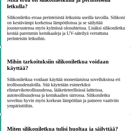
letkulla?
Silikoniletku eroaa perinteisistä letkuista useilla tavoilla. Silikoni
on kestävämpi korkeissa lämpötiloissa ja se säilyttää
joustavuutensa myös kylmissä olosuhteissa. Lisäksi silikoniletku
kestää paremmin kemikaaleja ja UV-säteilyä verrattuna
perinteisiin letkuihin.
Mihin tarkoituksiin silikoniletkua voidaan
käyttää?
Silikoniletkua voidaan käyttää monenlaisissa sovelluksissa eri
teollisuudenaloilla. Sitä käytetään esimerkiksi
elintarviketeollisuudessa, lääketieteellisissä laitteissa,
autoteollisuudessa ja kemikaalien siirrossa. Silikoniletku
soveltuu hyvin myös korkean lämpötilan ja paineen vaativiin
ympäristöihin.
Miten silikoniletkua tulisi huoltaa ja säilyttää?