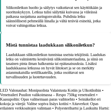
Silikoniletkun huolto ja säilytys vaikuttavat sen käyttöikään ja
suorituskykyyn. Letkua tulisi säilyttää kuivassa ja viileässä
paikassa suojattuna auringonvalolta. Puhdista letku
säännöllisesti pehmeällä liinalla ja vältä teräviä esineitä, jotka
voivat vahingoittaa letkua.
Mistä tunnistaa laadukkaan silikoniletkun?
Laadukkaan silikoniletkun tunnistaa useista tekijöistä. Laadukas
letku on valmistettu kestävästä silikonimateriaalista, ja siinä on
tasainen pinta ilman halkeamia tai epätasaisuuksia. Lisäksi
laadukkaassa letkussa on hyvät liitokset ja se on merkitty
asianmukaisilla sertifikaateilla, jotka osoittavat sen
turvallisuuden ja luotettavuuden.
LED Valonauhat: Monipuolista Valaistusta Kotiin ja Ulkotiloihin
•
Venetraileri Puuilon valikoimassa – Respo 750kg venetraileri
•
Kaasupoltin: Opas valitsemaan paras vaihtoehto
•
Seinäkellot eri
kokoja ja värejä: Valitse sopiva lisäys kotiisi
•
Aitaverkot: Opas
erilaisten verkkoaitojen valintaan
•
Polyesterihartsi ja Lasikuitu Hartsi: