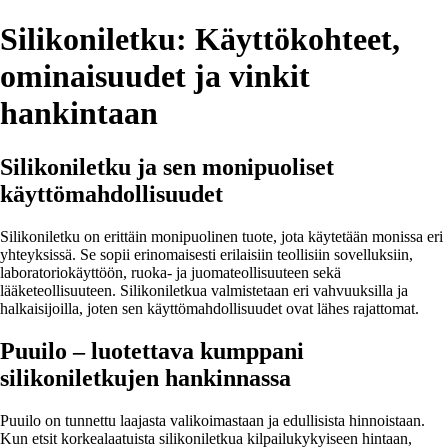
Silikoniletku: Käyttökohteet,
ominaisuudet ja vinkit
hankintaan
Silikoniletku ja sen monipuoliset
käyttömahdollisuudet
Silikoniletku on erittäin monipuolinen tuote, jota käytetään monissa eri
yhteyksissä. Se sopii erinomaisesti erilaisiin teollisiin sovelluksiin,
laboratoriokäyttöön, ruoka- ja juomateollisuuteen sekä
lääketeollisuuteen. Silikoniletkua valmistetaan eri vahvuuksilla ja
halkaisijoilla, joten sen käyttömahdollisuudet ovat lähes rajattomat.
Puuilo – luotettava kumppani
silikoniletkujen hankinnassa
Puuilo on tunnettu laajasta valikoimastaan ja edullisista hinnoistaan.
Kun etsit korkealaatuista silikoniletkua kilpailukykyiseen hintaan,