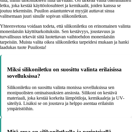
siitä, mihin tarkoitukseen niitä tarvitaan. On tärkeää valita oikeanlainen
letku, joka kestää käyttöolosuhteet ja kemikaalit, joiden kanssa se
joutuu tekemisiin. Puuilon asiantuntevat myyjät auttavat sinua
valitsemaan juuri sinulle sopivan silikoniletkun.
Yhteenvetona voidaan todeta, että silikoniletku on erinomainen valinta
monenlaisiin käyttötarkoituksiin. Sen kestävyys, joustavuus ja
turvallisuus tekevät siitä luotettavan vaihtoehdon monenlaisiin
tarpeisiin. Muista valita oikea silikoniletku tarpeidesi mukaan ja hanki
laadukas tuote Puuilosta!
Miksi silikoniletku on suosittu valinta erilaisissa
sovelluksissa?
Silikoniletku on suosittu valinta monissa sovelluksissa sen
monipuolisten ominaisuuksien ansiosta. Silikoni on kestävä
materiaali, joka kestää korkeita lämpötiloja, kemikaaleja ja UV-
säteilyä. Lisäksi se on joustava ja helppo asentaa erilaisiin
ympäristöihin.
Mitä eroa on silikoniletkulla ja perinteisellä