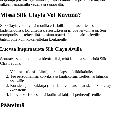
jälkeen lämpimällä vedellä ja saippualla.
Missä Silk Clayta Voi Käyttää?
Silk Clayta voi käyttää monilla eri aloilla, kuten askartelussa,
kädentaidoissa, korunteossa, sisustuksessa ja jopa leivonnassa. Sen
monipuolisuus tekee siitä suositun materiaalin niin aloitteleville
taiteilijoille kuin kokeneillekin konkareille.
Luovaa Inspiraatiota Silk Clayn Avulla
Seuraavassa on muutamia ideoita siitä, mitä kaikkea voit tehdä Silk
Clayn avulla:
Valmista suloisia eläinfiguureja lapsille leikkikaluiksi.
Tee persoonallisia korviksia ja kaulakoruja itsellesi tai lahjaksi
ystävälle.
Koristele juhlakakkuja ja muita leivonnaisia hauskalla Silk Clay
-koristeilla.
Luovia koriste-esineitä kotiin tai lahjaksi perheenjäsenille.
Päätelmä