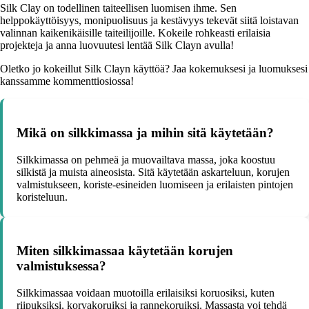
Silk Clay on todellinen taiteellisen luomisen ihme. Sen
helppokäyttöisyys, monipuolisuus ja kestävyys tekevät siitä loistavan
valinnan kaikenikäisille taiteilijoille. Kokeile rohkeasti erilaisia
projekteja ja anna luovuutesi lentää Silk Clayn avulla!
Oletko jo kokeillut Silk Clayn käyttöä? Jaa kokemuksesi ja luomuksesi
kanssamme kommenttiosiossa!
Mikä on silkkimassa ja mihin sitä käytetään?
Silkkimassa on pehmeä ja muovailtava massa, joka koostuu
silkistä ja muista aineosista. Sitä käytetään askarteluun, korujen
valmistukseen, koriste-esineiden luomiseen ja erilaisten pintojen
koristeluun.
Miten silkkimassaa käytetään korujen
valmistuksessa?
Silkkimassaa voidaan muotoilla erilaisiksi koruosiksi, kuten
riipuksiksi, korvakoruiksi ja rannekoruiksi. Massasta voi tehdä