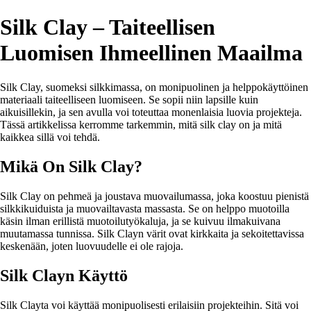
Silk Clay – Taiteellisen
Luomisen Ihmeellinen Maailma
Silk Clay, suomeksi silkkimassa, on monipuolinen ja helppokäyttöinen
materiaali taiteelliseen luomiseen. Se sopii niin lapsille kuin
aikuisillekin, ja sen avulla voi toteuttaa monenlaisia luovia projekteja.
Tässä artikkelissa kerromme tarkemmin, mitä silk clay on ja mitä
kaikkea sillä voi tehdä.
Mikä On Silk Clay?
Silk Clay on pehmeä ja joustava muovailumassa, joka koostuu pienistä
silkkikuiduista ja muovailtavasta massasta. Se on helppo muotoilla
käsin ilman erillistä muotoilutyökaluja, ja se kuivuu ilmakuivana
muutamassa tunnissa. Silk Clayn värit ovat kirkkaita ja sekoitettavissa
keskenään, joten luovuudelle ei ole rajoja.
Silk Clayn Käyttö
Silk Clayta voi käyttää monipuolisesti erilaisiin projekteihin. Sitä voi