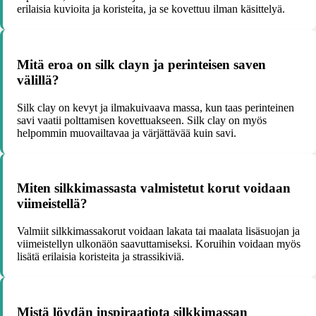
erilaisia kuvioita ja koristeita, ja se kovettuu ilman käsittelyä.
Mitä eroa on silk clayn ja perinteisen saven
välillä?
Silk clay on kevyt ja ilmakuivaava massa, kun taas perinteinen
savi vaatii polttamisen kovettuakseen. Silk clay on myös
helpommin muovailtavaa ja värjättävää kuin savi.
Miten silkkimassasta valmistetut korut voidaan
viimeistellä?
Valmiit silkkimassakorut voidaan lakata tai maalata lisäsuojan ja
viimeistellyn ulkonäön saavuttamiseksi. Koruihin voidaan myös
lisätä erilaisia koristeita ja strassikiviä.
Mistä löydän inspiraatiota silkkimassan