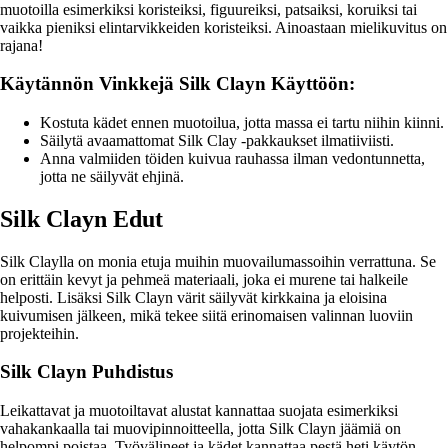
muotoilla esimerkiksi koristeiksi, figuureiksi, patsaiksi, koruiksi tai
vaikka pieniksi elintarvikkeiden koristeiksi. Ainoastaan mielikuvitus on
rajana!
Käytännön Vinkkejä Silk Clayn Käyttöön:
Kostuta kädet ennen muotoilua, jotta massa ei tartu niihin kiinni.
Säilytä avaamattomat Silk Clay -pakkaukset ilmatiiviisti.
Anna valmiiden töiden kuivua rauhassa ilman vedontunnetta,
jotta ne säilyvät ehjinä.
Silk Clayn Edut
Silk Claylla on monia etuja muihin muovailumassoihin verrattuna. Se
on erittäin kevyt ja pehmeä materiaali, joka ei murene tai halkeile
helposti. Lisäksi Silk Clayn värit säilyvät kirkkaina ja eloisina
kuivumisen jälkeen, mikä tekee siitä erinomaisen valinnan luoviin
projekteihin.
Silk Clayn Puhdistus
Leikattavat ja muotoiltavat alustat kannattaa suojata esimerkiksi
vahakankaalla tai muovipinnoitteella, jotta Silk Clayn jäämiä on
helpompi poistaa. Työvälineet ja kädet kannattaa pestä heti käytön