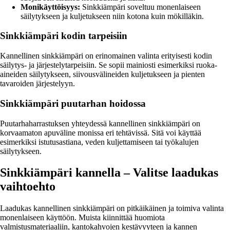
Monikäyttöisyys:
Sinkkiämpäri soveltuu monenlaiseen
säilytykseen ja kuljetukseen niin kotona kuin mökilläkin.
Sinkkiämpäri kodin tarpeisiin
Kannellinen sinkkiämpäri on erinomainen valinta erityisesti kodin
säilytys- ja järjestelytarpeisiin. Se sopii mainiosti esimerkiksi ruoka-
aineiden säilytykseen, siivousvälineiden kuljetukseen ja pienten
tavaroiden järjestelyyn.
Sinkkiämpäri puutarhan hoidossa
Puutarhaharrastuksen yhteydessä kannellinen sinkkiämpäri on
korvaamaton apuväline monissa eri tehtävissä. Sitä voi käyttää
esimerkiksi istutusastiana, veden kuljettamiseen tai työkalujen
säilytykseen.
Sinkkiämpäri kannella – Valitse laadukas
vaihtoehto
Laadukas kannellinen sinkkiämpäri on pitkäikäinen ja toimiva valinta
monenlaiseen käyttöön. Muista kiinnittää huomiota
valmistusmateriaaliin, kantokahvojen kestävyyteen ja kannen