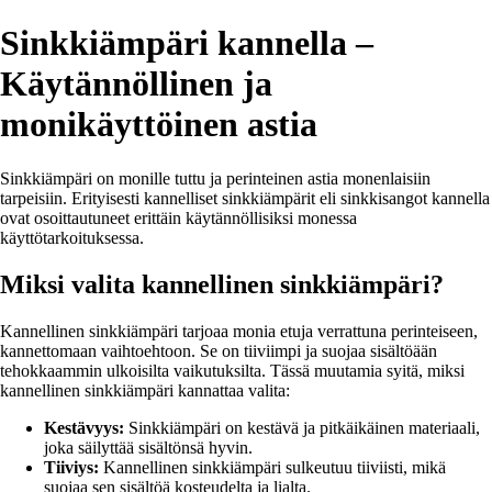
Sinkkiämpäri kannella –
Käytännöllinen ja
monikäyttöinen astia
Sinkkiämpäri on monille tuttu ja perinteinen astia monenlaisiin
tarpeisiin. Erityisesti kannelliset sinkkiämpärit eli sinkkisangot kannella
ovat osoittautuneet erittäin käytännöllisiksi monessa
käyttötarkoituksessa.
Miksi valita kannellinen sinkkiämpäri?
Kannellinen sinkkiämpäri tarjoaa monia etuja verrattuna perinteiseen,
kannettomaan vaihtoehtoon. Se on tiiviimpi ja suojaa sisältöään
tehokkaammin ulkoisilta vaikutuksilta. Tässä muutamia syitä, miksi
kannellinen sinkkiämpäri kannattaa valita:
Kestävyys:
Sinkkiämpäri on kestävä ja pitkäikäinen materiaali,
joka säilyttää sisältönsä hyvin.
Tiiviys:
Kannellinen sinkkiämpäri sulkeutuu tiiviisti, mikä
suojaa sen sisältöä kosteudelta ja lialta.