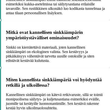
esimerkiksi kukka-asetelmissa tai säilytysastiana erilaisille
tavaroille. Sen rustiikkinen ulkonäkö luo kodikasta tunnelmaa ja
antaa tilaan persoonallisen lisäyksen.
Mitkä ovat kannellisen sinkkiämpärin
ympäristöystävälliset ominaisuudet?
Sinkki on kierrätettävä materiaali, joten kannellinen
sinkkiämpäri on ekologinen valinta. Sen kestävyys ja
pitkäikäisyys vähentävät tarvetta uusille ostoksille ja siten
edistävät kestävää kulutusta.
Miten kannellista sinkkiämpäriä voi hyödyntää
retkillä ja ulkoillessa?
Kannellinen sinkkiämpäri on kätevä retkivaruste, sillä se toimii
monipuolisena säilytys- ja kuljetusastiana esimerkiksi eväille,
juomille tai kerätyille luonnonantimille. Sen kestävä rakenne
kestää hyvin ulkoilmaolosuhteita.