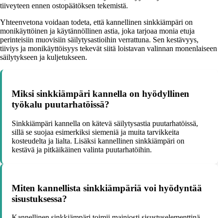
tiiveyteen ennen ostopäätöksen tekemistä.
Yhteenvetona voidaan todeta, että kannellinen sinkkiämpäri on
monikäyttöinen ja käytännöllinen astia, joka tarjoaa monia etuja
perinteisiin muovisiin säilytysastioihin verrattuna. Sen kestävyys,
tiiviys ja monikäyttöisyys tekevät siitä loistavan valinnan monenlaiseen
säilytykseen ja kuljetukseen.
Miksi sinkkiämpäri kannella on hyödyllinen
työkalu puutarhatöissä?
Sinkkiämpäri kannella on kätevä säilytysastia puutarhatöissä,
sillä se suojaa esimerkiksi siemeniä ja muita tarvikkeita
kosteudelta ja lialta. Lisäksi kannellinen sinkkiämpäri on
kestävä ja pitkäikäinen valinta puutarhatöihin.
Miten kannellista sinkkiämpäriä voi hyödyntää
sisustuksessa?
Kannellinen sinkkiämpäri toimii mainiosti sisustuselementtinä