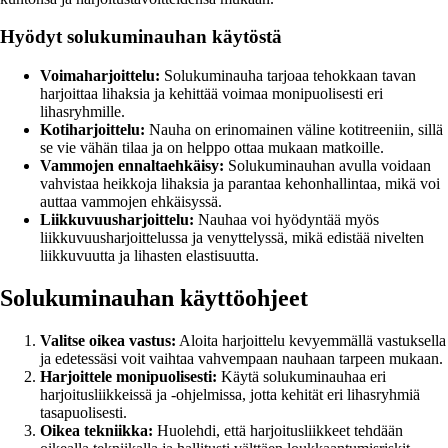
Hyödyt solukuminauhan käytöstä
Voimaharjoittelu:
Solukuminauha tarjoaa tehokkaan tavan
harjoittaa lihaksia ja kehittää voimaa monipuolisesti eri
lihasryhmille.
Kotiharjoittelu:
Nauha on erinomainen väline kotitreeniin, sillä
se vie vähän tilaa ja on helppo ottaa mukaan matkoille.
Vammojen ennaltaehkäisy:
Solukuminauhan avulla voidaan
vahvistaa heikkoja lihaksia ja parantaa kehonhallintaa, mikä voi
auttaa vammojen ehkäisyssä.
Liikkuvuusharjoittelu:
Nauhaa voi hyödyntää myös
liikkuvuusharjoittelussa ja venyttelyssä, mikä edistää nivelten
liikkuvuutta ja lihasten elastisuutta.
Solukuminauhan käyttöohjeet
Valitse oikea vastus:
Aloita harjoittelu kevyemmällä vastuksella
ja edetessäsi voit vaihtaa vahvempaan nauhaan tarpeen mukaan.
Harjoittele monipuolisesti:
Käytä solukuminauhaa eri
harjoitusliikkeissä ja -ohjelmissa, jotta kehität eri lihasryhmiä
tasapuolisesti.
Oikea tekniikka:
Huolehdi, että harjoitusliikkeet tehdään