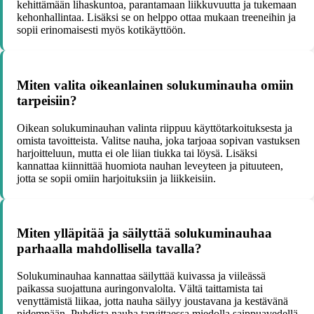
kehittämään lihaskuntoa, parantamaan liikkuvuutta ja tukemaan
kehonhallintaa. Lisäksi se on helppo ottaa mukaan treeneihin ja
sopii erinomaisesti myös kotikäyttöön.
Miten valita oikeanlainen solukuminauha omiin
tarpeisiin?
Oikean solukuminauhan valinta riippuu käyttötarkoituksesta ja
omista tavoitteista. Valitse nauha, joka tarjoaa sopivan vastuksen
harjoitteluun, mutta ei ole liian tiukka tai löysä. Lisäksi
kannattaa kiinnittää huomiota nauhan leveyteen ja pituuteen,
jotta se sopii omiin harjoituksiin ja liikkeisiin.
Miten ylläpitää ja säilyttää solukuminauhaa
parhaalla mahdollisella tavalla?
Solukuminauhaa kannattaa säilyttää kuivassa ja viileässä
paikassa suojattuna auringonvalolta. Vältä taittamista tai
venyttämistä liikaa, jotta nauha säilyy joustavana ja kestävänä
pidempään. Puhdista nauha tarvittaessa miedolla saippuavedellä