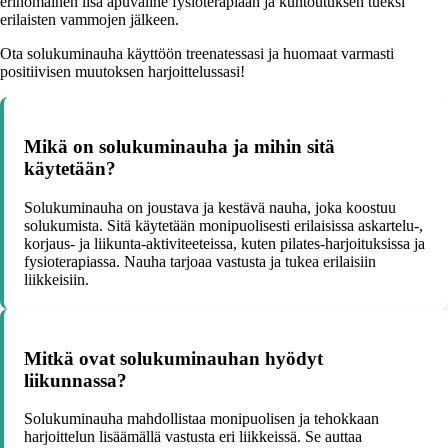
erinomainen lisä apuväline fysioterapiaan ja kuntoutuksen tueksi
erilaisten vammojen jälkeen.
Ota solukuminauha käyttöön treenatessasi ja huomaat varmasti
positiivisen muutoksen harjoittelussasi!
Mikä on solukuminauha ja mihin sitä
käytetään?
Solukuminauha on joustava ja kestävä nauha, joka koostuu
solukumista. Sitä käytetään monipuolisesti erilaisissa askartelu-,
korjaus- ja liikunta-aktiviteeteissa, kuten pilates-harjoituksissa ja
fysioterapiassa. Nauha tarjoaa vastusta ja tukea erilaisiin
liikkeisiin.
Mitkä ovat solukuminauhan hyödyt
liikunnassa?
Solukuminauha mahdollistaa monipuolisen ja tehokkaan
harjoittelun lisäämällä vastusta eri liikkeissä. Se auttaa