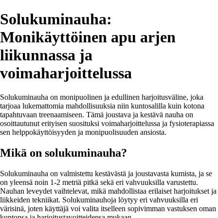
Solukuminauha:
Monikäyttöinen apu arjen
liikunnassa ja
voimaharjoittelussa
Solukuminauha on monipuolinen ja edullinen harjoitusväline, joka
tarjoaa lukemattomia mahdollisuuksia niin kuntosalilla kuin kotona
tapahtuvaan treenaamiseen. Tämä joustava ja kestävä nauha on
osoittautunut erityisen suosituksi voimaharjoittelussa ja fysioterapiassa
sen helppokäyttöisyyden ja monipuolisuuden ansiosta.
Mikä on solukuminauha?
Solukuminauha on valmistettu kestävästä ja joustavasta kumista, ja se
on yleensä noin 1-2 metriä pitkä sekä eri vahvuuksilla varustettu.
Nauhan leveydet vaihtelevat, mikä mahdollistaa erilaiset harjoitukset ja
liikkeiden tekniikat. Solukuminauhoja löytyy eri vahvuuksilla eri
värisinä, joten käyttäjä voi valita itselleen sopivimman vastuksen oman
kuntonsa ja harjoitustavoitteidensa mukaan.