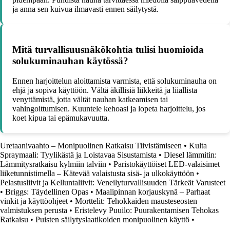
ja anna sen kuivua ilmavasti ennen säilytystä.
Mitä turvallisuusnäkökohtia tulisi huomioida
solukuminauhan käytössä?
Ennen harjoittelun aloittamista varmista, että solukuminauha on
ehjä ja sopiva käyttöön. Vältä äkillisiä liikkeitä ja liiallista
venyttämistä, jotta vältät nauhan katkeamisen tai
vahingoittumisen. Kuuntele kehoasi ja lopeta harjoittelu, jos
koet kipua tai epämukavuutta.
Uretaanivaahto – Monipuolinen Ratkaisu Tiivistämiseen
•
Kulta
Spraymaali: Tyylikästä ja Loistavaa Sisustamista
•
Diesel lämmitin:
Lämmitysratkaisu kylmiin talviin
•
Paristokäyttöiset LED-valaisimet
liiketunnistimella – Kätevää valaistusta sisä- ja ulkokäyttöön
•
Pelastusliivit ja Kelluntaliivit: Veneilyturvallisuuden Tärkeät Varusteet
•
Briggs: Täydellinen Opas
•
Maalipinnan korjauskynä – Parhaat
vinkit ja käyttöohjeet
•
Morttelit: Tehokkaiden mausteseosten
valmistuksen perusta
•
Eristelevy Puuilo: Puurakentamisen Tehokas
Ratkaisu
•
Puisten säilytyslaatikoiden monipuolinen käyttö
•