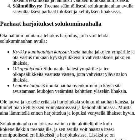
oikealla tekniikalla ja hallitusti välttäen loukkaantumisriskit.
Säännöllisyys:
Treenaa säännöllisesti solukuminauhan avulla
saavuttaaksesi parhaat tulokset ja kehityksen lihaksissa.
Parhaat harjoitukset solukuminauhalla
Ota haltuun muutama tehokas harjoitus, joita voit tehdä
solukuminauhan avulla:
Kyykky kuminauhan kanssa:
Aseta nauha jalkojen ympärille ja
ota vastus mukaan kyykkyliikkeisiin vahvistaaksesi jalkojen
lihaksia.
Olkapäätyöntö:
Sido nauha kätesi ympärille ja tee
olkapääliikkeitä vastusta vasten, jotta vahvistat ylävartalon
lihaksia.
Leuanvetoapu:
Kiinnitä nauha ovenkarmiin ja käytä sitä
avustamaan leukojen vetämistä kehittäen yläselän lihaksia.
Ole luova ja kokeile erilaisia harjoituksia solukuminauhan kanssa, ja
tunnet pian kehityksen voimatasoissasi ja kehonhallinnassa. Muista
aina lämmitellä ennen harjoittelua ja lopuksi venytellä lihakset hyvin.
Solukuminauha on loistava valinta niin aloittelijoille kuin
kokeneillekkin treenaajille, ja sen avulla voit haastaa itsesi
monipuolisesti eri liikkeissä ja harjoituksissa. Lisäksi se on