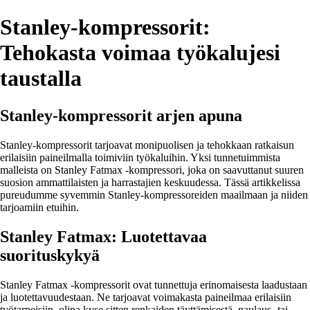
Stanley-kompressorit:
Tehokasta voimaa työkalujesi
taustalla
Stanley-kompressorit arjen apuna
Stanley-kompressorit tarjoavat monipuolisen ja tehokkaan ratkaisun
erilaisiin paineilmalla toimiviin työkaluihin. Yksi tunnetuimmista
malleista on Stanley Fatmax -kompressori, joka on saavuttanut suuren
suosion ammattilaisten ja harrastajien keskuudessa. Tässä artikkelissa
pureudumme syvemmin Stanley-kompressoreiden maailmaan ja niiden
tarjoamiin etuihin.
Stanley Fatmax: Luotettavaa
suorituskykyä
Stanley Fatmax -kompressorit ovat tunnettuja erinomaisesta laadustaan
ja luotettavuudestaan. Ne tarjoavat voimakasta paineilmaa erilaisiin
työtarpeisiin, olipa kyse sitten renkaiden täyttämisestä, naulaus- tai