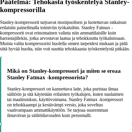
Päätelmä: Tehokasta työskentelyä Stanley-
kompressorilla
Stanley-kompressorit tarjoavat monipuolisen ja luotettavan ratkaisun
erilaisiin paineilmalla toimiviin työkaluihin. Stanley Fatmax -
kompressorit ovat erinomainen valinta niin ammattilaisille kuin
harrastajillekin, jotka arvostavat laatua ja tehokkuutta työkaluissaan.
Muista valita kompressorisi huolella omien tarpeidesi mukaan ja pidä
siitä hyvää huolta, niin voit nauttia tehokkaasta työskentelystä pitkään.
Mikä on Stanley-kompressori ja miten se eroaa
Stanley Fatmax -kompressorista?
Stanley-kompressori on kannettava laite, joka puristaa ilmaa
säiliöön ja sitä käytetään erilaisten työkalujen, kuten naulaimen
tai maaliruiskun, käyttövoimana. Stanley Fatmax -kompressori
on tehokkaampi ja kestävämpi versio, joka soveltuu
vaativampaan ammattikäyttöön. Se tarjoaa suuremman
ilmavirran ja säiliötilavuuden kuin perusmalli.