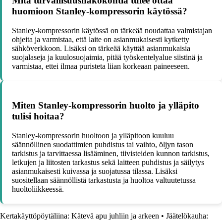
Mitä turvallisuusnäkökohtia tulee ottaa
huomioon Stanley-kompressorin käytössä?
Stanley-kompressorin käytössä on tärkeää noudattaa valmistajan
ohjeita ja varmistaa, että laite on asianmukaisesti kytketty
sähköverkkoon. Lisäksi on tärkeää käyttää asianmukaisia
suojalaseja ja kuulosuojaimia, pitää työskentelyalue siistinä ja
varmistaa, ettei ilmaa puristeta liian korkeaan paineeseen.
Miten Stanley-kompressorin huolto ja ylläpito
tulisi hoitaa?
Stanley-kompressorin huoltoon ja ylläpitoon kuuluu
säännöllinen suodattimien puhdistus tai vaihto, öljyn tason
tarkistus ja tarvittaessa lisääminen, tiivisteiden kunnon tarkistus,
letkujen ja liitosten tarkastus sekä laitteen puhdistus ja säilytys
asianmukaisesti kuivassa ja suojatussa tilassa. Lisäksi
suositellaan säännöllistä tarkastusta ja huoltoa valtuutetussa
huoltoliikkeessä.
Kertakäyttöpöytäliina: Kätevä apu juhliin ja arkeen
•
Jäätelökauha: