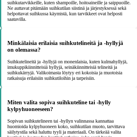
suihkutarvikkeille, kuten shampoille, hoitoaineille ja saippuoille.
Ne auttavat pitämään suihkutilan siistinä ja järjestyksessä sekä
helpottavat suihkussa käymistä, kun tarvikkeet ovat helposti
saatavilla.
Minkälaisia erilaisia suihkutelineitä ja -hyllyjä
on olemassa?
Suihkutelineitä ja -hyllyjä on monenlaisia, kuten kulmahyllyjä,
imukuppikiinnitteisiä hyllyjä, seinäkiinnitteisiä telineitä ja
suihkukärryjä. Valikoimasta löytyy eri kokoisia ja muotoisia
ratkaisuja erilaisiin suihkutiloihin ja tarpeisiin.
Miten valita sopiva suihkuteline tai -hylly
kylpyhuoneeseen?
Sopivan suihkutelineen tai -hyllyn valinnassa kannattaa
huomioida kylpyhuoneen koko, suihkutilan muoto, tarvittava
säilytystila sekä haluttu tyyli ja materiaali. On tärkeää valita