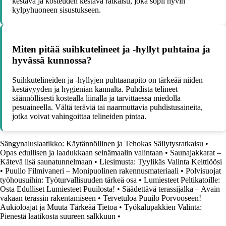
kestävä ja kosteuden kestävä ratkaisu, joka sopii hyvin
kylpyhuoneen sisustukseen.
Miten pitää suihkutelineet ja -hyllyt puhtaina ja
hyvässä kunnossa?
Suihkutelineiden ja -hyllyjen puhtaanapito on tärkeää niiden
kestävyyden ja hygienian kannalta. Puhdista telineet
säännöllisesti kostealla liinalla ja tarvittaessa miedolla
pesuaineella. Vältä teräviä tai naarmuttavia puhdistusaineita,
jotka voivat vahingoittaa telineiden pintaa.
Sängynaluslaatikko: Käytännöllinen ja Tehokas Säilytysratkaisu
•
Opas edullisen ja laadukkaan seinämaalin valintaan
•
Saunajakkarat –
Kätevä lisä saunatunnelmaan
•
Liesimusta: Tyylikäs Valinta Keittiöösi
•
Puuilo Filmivaneri – Monipuolinen rakennusmateriaali
•
Polvisuojat
työhousuihin: Työturvallisuuden tärkeä osa
•
Lumiesteet Peltikatoille:
Osta Edulliset Lumiesteet Puuilosta!
•
Säädettävä terassijalka – Avain
vakaan terassin rakentamiseen
•
Tervetuloa Puuilo Porvooseen!
Aukioloajat ja Muuta Tärkeää Tietoa
•
Työkalupakkien Valinta:
Pienestä laatikosta suureen salkkuun
•