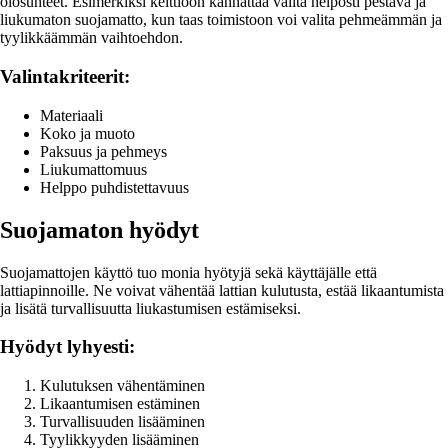
olosuhteet. Esimerkiksi keittiöön kannattaa valita helposti pestävä ja
liukumaton suojamatto, kun taas toimistoon voi valita pehmeämmän ja
tyylikkäämmän vaihtoehdon.
Valintakriteerit:
Materiaali
Koko ja muoto
Paksuus ja pehmeys
Liukumattomuus
Helppo puhdistettavuus
Suojamaton hyödyt
Suojamattojen käyttö tuo monia hyötyjä sekä käyttäjälle että
lattiapinnoille. Ne voivat vähentää lattian kulutusta, estää likaantumista
ja lisätä turvallisuutta liukastumisen estämiseksi.
Hyödyt lyhyesti:
Kulutuksen vähentäminen
Likaantumisen estäminen
Turvallisuuden lisääminen
Tyylikkyyden lisääminen