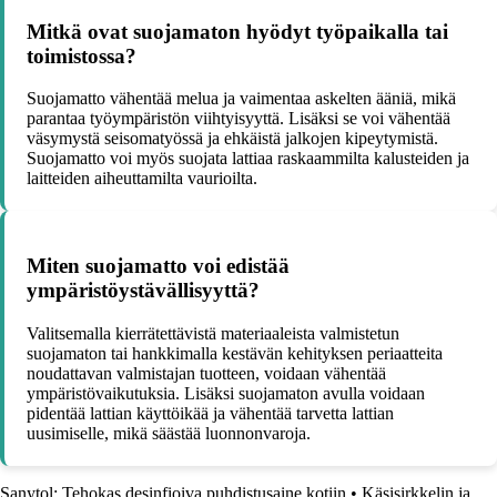
Mitkä ovat suojamaton hyödyt työpaikalla tai
toimistossa?
Suojamatto vähentää melua ja vaimentaa askelten ääniä, mikä
parantaa työympäristön viihtyisyyttä. Lisäksi se voi vähentää
väsymystä seisomatyössä ja ehkäistä jalkojen kipeytymistä.
Suojamatto voi myös suojata lattiaa raskaammilta kalusteiden ja
laitteiden aiheuttamilta vaurioilta.
Miten suojamatto voi edistää
ympäristöystävällisyyttä?
Valitsemalla kierrätettävistä materiaaleista valmistetun
suojamaton tai hankkimalla kestävän kehityksen periaatteita
noudattavan valmistajan tuotteen, voidaan vähentää
ympäristövaikutuksia. Lisäksi suojamaton avulla voidaan
pidentää lattian käyttöikää ja vähentää tarvetta lattian
uusimiselle, mikä säästää luonnonvaroja.
Sanytol: Tehokas desinfioiva puhdistusaine kotiin
•
Käsisirkkelin ja