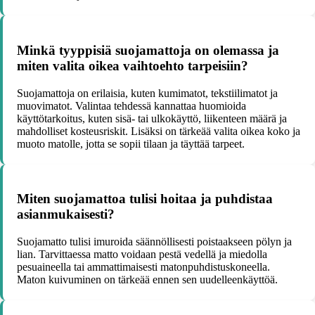
Minkä tyyppisiä suojamattoja on olemassa ja
miten valita oikea vaihtoehto tarpeisiin?
Suojamattoja on erilaisia, kuten kumimatot, tekstiilimatot ja
muovimatot. Valintaa tehdessä kannattaa huomioida
käyttötarkoitus, kuten sisä- tai ulkokäyttö, liikenteen määrä ja
mahdolliset kosteusriskit. Lisäksi on tärkeää valita oikea koko ja
muoto matolle, jotta se sopii tilaan ja täyttää tarpeet.
Miten suojamattoa tulisi hoitaa ja puhdistaa
asianmukaisesti?
Suojamatto tulisi imuroida säännöllisesti poistaakseen pölyn ja
lian. Tarvittaessa matto voidaan pestä vedellä ja miedolla
pesuaineella tai ammattimaisesti matonpuhdistuskoneella.
Maton kuivuminen on tärkeää ennen sen uudelleenkäyttöä.