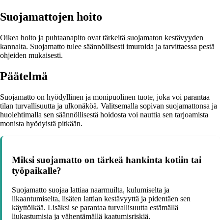
Suojamattojen hoito
Oikea hoito ja puhtaanapito ovat tärkeitä suojamaton kestävyyden
kannalta. Suojamatto tulee säännöllisesti imuroida ja tarvittaessa pestä
ohjeiden mukaisesti.
Päätelmä
Suojamatto on hyödyllinen ja monipuolinen tuote, joka voi parantaa
tilan turvallisuutta ja ulkonäköä. Valitsemalla sopivan suojamattonsa ja
huolehtimalla sen säännöllisestä hoidosta voi nauttia sen tarjoamista
monista hyödyistä pitkään.
Miksi suojamatto on tärkeä hankinta kotiin tai
työpaikalle?
Suojamatto suojaa lattiaa naarmuilta, kulumiselta ja
likaantumiselta, lisäten lattian kestävyyttä ja pidentäen sen
käyttöikää. Lisäksi se parantaa turvallisuutta estämällä
liukastumisia ja vähentämällä kaatumisriskiä.