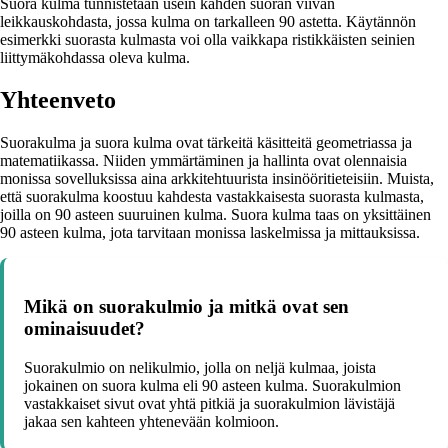
Suora kulma tunnistetaan usein kahden suoran viivan
leikkauskohdasta, jossa kulma on tarkalleen 90 astetta. Käytännön
esimerkki suorasta kulmasta voi olla vaikkapa ristikkäisten seinien
liittymäkohdassa oleva kulma.
Yhteenveto
Suorakulma ja suora kulma ovat tärkeitä käsitteitä geometriassa ja
matematiikassa. Niiden ymmärtäminen ja hallinta ovat olennaisia
monissa sovelluksissa aina arkkitehtuurista insinööritieteisiin. Muista,
että suorakulma koostuu kahdesta vastakkaisesta suorasta kulmasta,
joilla on 90 asteen suuruinen kulma. Suora kulma taas on yksittäinen
90 asteen kulma, jota tarvitaan monissa laskelmissa ja mittauksissa.
Mikä on suorakulmio ja mitkä ovat sen
ominaisuudet?
Suorakulmio on nelikulmio, jolla on neljä kulmaa, joista
jokainen on suora kulma eli 90 asteen kulma. Suorakulmion
vastakkaiset sivut ovat yhtä pitkiä ja suorakulmion lävistäjä
jakaa sen kahteen yhtenevään kolmioon.