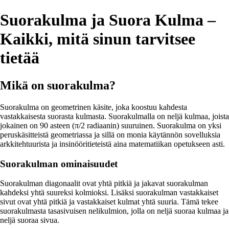
Suorakulma ja Suora Kulma –
Kaikki, mitä sinun tarvitsee
tietää
Mikä on suorakulma?
Suorakulma on geometrinen käsite, joka koostuu kahdesta
vastakkaisesta suorasta kulmasta. Suorakulmalla on neljä kulmaa, joista
jokainen on 90 asteen (π/2 radiaanin) suuruinen. Suorakulma on yksi
peruskäsitteistä geometriassa ja sillä on monia käytännön sovelluksia
arkkitehtuurista ja insinööritieteistä aina matematiikan opetukseen asti.
Suorakulman ominaisuudet
Suorakulman diagonaalit ovat yhtä pitkiä ja jakavat suorakulman
kahdeksi yhtä suureksi kolmioksi. Lisäksi suorakulman vastakkaiset
sivut ovat yhtä pitkiä ja vastakkaiset kulmat yhtä suuria. Tämä tekee
suorakulmasta tasasivuisen nelikulmion, jolla on neljä suoraa kulmaa ja
neljä suoraa sivua.