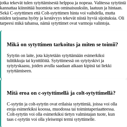
jotka tekevät tulen sytyttämisestä helppoa ja nopeaa. Valitessa sytytintä
kannattaa kiinnittää huomiota sen ominaisuuksiin, laatuun ja hintaan.
Sekä C-sytyttimen että Colt-sytyttimen hinta voi vaihdella, mutta
niiden tarjoama hyöty ja kestävyys tekevät niistä hyviä sijoituksia. Oli
tarpeesi mikä tahansa, nämä sytyttimet ovat varmoja valintoja.
Mikä on sytyttimen tarkoitus ja miten se toimii?
Sytytin on laite, jota käytetään sytyttämään esimerkiksi
tulitikkuja tai kynttilöitä. Sytyttimessä on sytytyskivi ja
sytytyskaasu, joiden avulla saadaan aikaan kipinä tai liekki
sytyttämiseen.
Mitä eroa on c-sytyttimellä ja colt-sytyttimellä?
C-sytytin ja colt-sytytin ovat erilaisia sytyttimiä, joissa voi olla
eroja esimerkiksi koossa, muodossa tai toimintaperiaatteessa.
Colt-sytytin voi olla esimerkiksi tietyn valmistajan tuote, kun
taas c-sytytin voi olla yleisempi termi sytyttimelle.