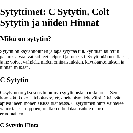
Sytyttimet: C Sytytin, Colt
Sytytin ja niiden Hinnat
Mikä on sytytin?
Sytytin on käytännöllinen ja tapa sytyttää tuli, kynttilät, tai muut
palamista vaativat kohteet helposti ja nopeasti. Sytyttimiä on erilaisia,
ja ne voivat vaihdella niiden ominaisuuksien, käyttötarkoituksen ja
hinnan mukaan.
C Sytytin
C-sytytin on yksi suosituimmista sytyttimistä markkinoilla. Sen
kompakti koko ja tehokas sytytysmekanismi tekevät siitä kätevän
apuvälineen monenlaisissa tilanteissa. C-sytyttimen hinta vaihtelee
valmistajasta riippuen, mutta sen hintalaatusuhde on usein
erinomainen.
C Sytytin Hinta