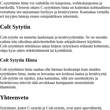
C-sytyttimen hinta voi vaihdella eri kaupoissa, verkkokaupoissa ja
merkeillä. Yleisesti ottaen C-sytyttimen hinta on kuitenkin kohtuullinen
verrattuna sen tarjoamaan hyötyyn ja kestävyyteen. Kannattaa vertailla
eri myyjien hintoja ennen ostopäätöksen tekemistä.
Colt Sytytin
Colt-sytytin on tunnettu laadustaan ja kestävyydestään. Se on suosittu
valinta niin ulkoilma-aktiviteetteihin kuin arkipäiväiseen käyttöön.
Colt-sytyttimen tehokkuus takaa helpon sytytyksen erilaisiin kohteisiin,
olipa kyse sitten retkikeittimestä tai kynttilöistä.
Colt Sytytin Hinta
Colt-sytyttimen hinta saattaa olla hieman korkeampi kuin muiden
sytyttimien hinta, mutta se kuvastaa sen korkeaa laatua ja kestävyyttä.
Colt-sytytin on sijoitus, joka kannattaa, sillä sen suorituskyky ja
luotettavuus tekevät siitä arvokkaan kumppanin monenlaisiin
tilanteisiin.
Yhteenveto
Sytyttimet, kuten C-sytytin ja Colt-sytytin, ovat arjen apuvälineitä,