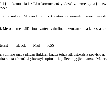
i ja kokemuksiasi, sillä uskomme, että yhdessä voimme oppia ja kasva
uneet.
ällöntuotantoon. Meidän tiimimme koostuu rakennusalan ammattilaisista
isi. Me olemme täällä sinua varten, valmiina tukemaan sinua kaikissa r
terest
TikTok
Mail
RSS
ja voimme saada näiden linkkien kautta tehdyistä ostoksista provisiota.
a rahaa tekemällä yhteistyösopimuksia jälleenmyyjien kanssa. Materiaal