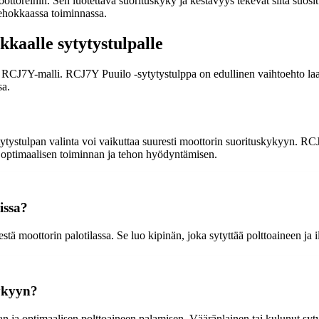
ottoreihin. Sen luotettava suorituskyky ja kestävyys tekevät siitä suosi
tehokkaassa toiminnassa.
kaalle sytytystulpalle
en RCJ7Y-malli. RCJ7Y Puuilo -sytytystulppa on edullinen vaihtoehto laa
sa.
tytystulpan valinta voi vaikuttaa suuresti moottorin suorituskykyyn. RC
in optimaalisen toiminnan ja tehon hyödyntämisen.
issa?
estä moottorin palotilassa. Se luo kipinän, joka sytyttää polttoaineen j
kykyyn?
 ja optimaalisen polttoaineen palamisen. Vääränlainen tai kulunut sytyt