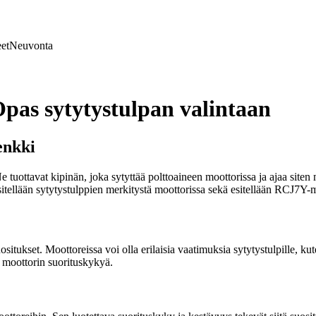
et
Neuvonta
pas sytytystulpan valintaan
enkki
 tuottavat kipinän, joka sytyttää polttoaineen moottorissa ja ajaa siten
itellään sytytystulppien merkitystä moottorissa sekä esitellään RCJ7Y-ma
situkset. Moottoreissa voi olla erilaisia vaatimuksia sytytystulpille, k
ä moottorin suorituskykyä.