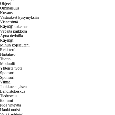
Ohjeet
Ominaisuus
Kuvaus
Vastaukset kysymyksiin
Vianetsintä
Käyttäjäkokemus
Vapaita paikkoja
Apua tiedoilla
Käyttäjä
Minun kojelautani
Rekisteröinti
Hintataso
Tuotto
Moduulit
Yhteistä työtä
Sponsori
Sponsori
Viittaa
Joukkueen jäsen
Lehdistökeskus
Tiedustelu
foorumi
Pidä yhteyttä
Hanki uutisia
Verkkoyhteisö