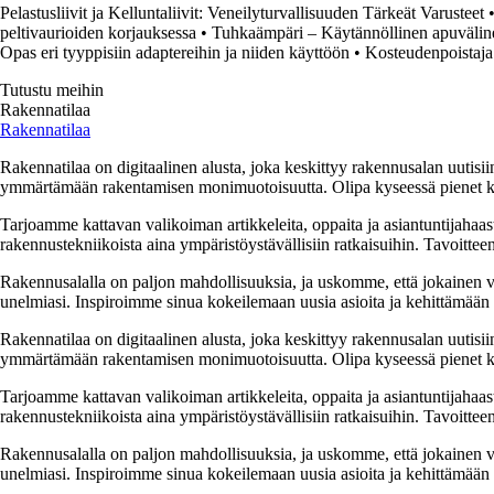
Pelastusliivit ja Kelluntaliivit: Veneilyturvallisuuden Tärkeät Varusteet
peltivaurioiden korjauksessa
•
Tuhkaämpäri – Käytännöllinen apuväline
Opas eri tyyppisiin adaptereihin ja niiden käyttöön
•
Kosteudenpoistaja
Tutustu meihin
Rakennatilaa
Rakennatilaa
Rakennatilaa on digitaalinen alusta, joka keskittyy rakennusalan uutisiin
ymmärtämään rakentamisen monimuotoisuutta. Olipa kyseessä pienet kor
Tarjoamme kattavan valikoiman artikkeleita, oppaita ja asiantuntijahaas
rakennustekniikoista aina ympäristöystävällisiin ratkaisuihin. Tavoittee
Rakennusalalla on paljon mahdollisuuksia, ja uskomme, että jokainen v
unelmiasi. Inspiroimme sinua kokeilemaan uusia asioita ja kehittämään tai
Rakennatilaa on digitaalinen alusta, joka keskittyy rakennusalan uutisiin
ymmärtämään rakentamisen monimuotoisuutta. Olipa kyseessä pienet kor
Tarjoamme kattavan valikoiman artikkeleita, oppaita ja asiantuntijahaas
rakennustekniikoista aina ympäristöystävällisiin ratkaisuihin. Tavoittee
Rakennusalalla on paljon mahdollisuuksia, ja uskomme, että jokainen v
unelmiasi. Inspiroimme sinua kokeilemaan uusia asioita ja kehittämään tai