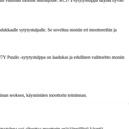
tun valinnan monille autoilijoille. RCJ7Y-sytytystulppa tarjoaa hyvän
dukkaalle sytytystulpalle. Se soveltuu moniin eri moottoreihin ja
J7Y Puuilo -sytytystulppa on laadukas ja edullinen vaihtoehto moniin
a ilman seoksen, käynnistäen moottorin toiminnan.
ystulppa voi aiheuttaa moottorin epäsäännöllistä käyntiä,