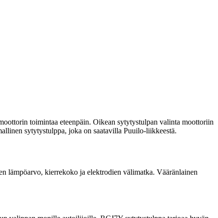
 moottorin toimintaa eteenpäin. Oikean sytytystulpan valinta moottoriin
llinen sytytystulppa, joka on saatavilla Puuilo-liikkeestä.
uten lämpöarvo, kierrekoko ja elektrodien välimatka. Vääränlainen