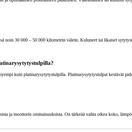
nsä noin 30 000 – 50 000 kilometrin välein. Kuluneet tai likaiset sytytys
latinarysytytystulpilla?
hyempi kuin platinarysytytystulpilla. Platinarysytytystulpat kestävät 
ksista ja moottorin ominaisuuksista. On tärkeää valita oikea koko, läm