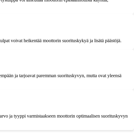
tulpat voivat heikentää moottorin suorituskykyä ja lisätä päästöjä.
pidempään ja tarjoavat paremman suorituskyvyn, mutta ovat yleensä
pöarvo ja tyyppi varmistaakseen moottorin optimaalisen suorituskyvyn