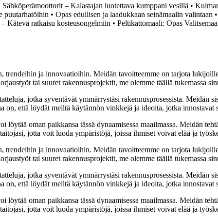
•
Sähköperämoottorit – Kalastajan luotettava kumppani vesillä
•
Kulmar
 puutarhatöihin
•
Opas edullisen ja laadukkaan seinämaalin valintaan
 – Kätevä ratkaisu kosteusongelmiin
•
Peltikattomaali: Opas Valitsemaa
, trendeihin ja innovaatioihin. Meidän tavoitteemme on tarjota lukijoillem
jaustyöt tai suuret rakennusprojektit, me olemme täällä tukemassa sin
tatteluja, jotka syventävät ymmärrystäsi rakennusprosessista. Meidän si
na on, että löydät meiltä käytännön vinkkejä ja ideoita, jotka innostava
oi löytää oman paikkansa tässä dynaamisessa maailmassa. Meidän tehtäv
tojasi, jotta voit luoda ympäristöjä, joissa ihmiset voivat elää ja työsk
, trendeihin ja innovaatioihin. Meidän tavoitteemme on tarjota lukijoillem
jaustyöt tai suuret rakennusprojektit, me olemme täällä tukemassa sin
tatteluja, jotka syventävät ymmärrystäsi rakennusprosessista. Meidän si
na on, että löydät meiltä käytännön vinkkejä ja ideoita, jotka innostava
oi löytää oman paikkansa tässä dynaamisessa maailmassa. Meidän tehtäv
tojasi, jotta voit luoda ympäristöjä, joissa ihmiset voivat elää ja työsk