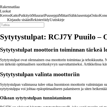
Rakennatilaa
Luokat
Kerros
Katto
Putkityöt
Muurari
Puuseppä
Mittari
Sähköasentaja
Onko
Kone
Kirjaudu sisään
Rekisteröidy
Uutiskirje
Sytytystulpat: RCJ7Y Puuilo – O
Sytytystulpat moottorin toiminnan tärkeä l
Sytytystulpat ovat olennainen osa moottorin toimintaa ja tehokkuutta. Ne
on tärkeää optimaalisen suorituskyvyn saavuttamiseksi. Artikkelissa käs
Sytytystulpan valinta moottoriin
Sytytystulpan valinnassa tulee ottaa huomioon moottorin valmistajan suo
sytytystulppa voi johtaa epäoptimaaliseen palamiseen ja siten heikentä
Oikean sytytystulpan tunnistaminen