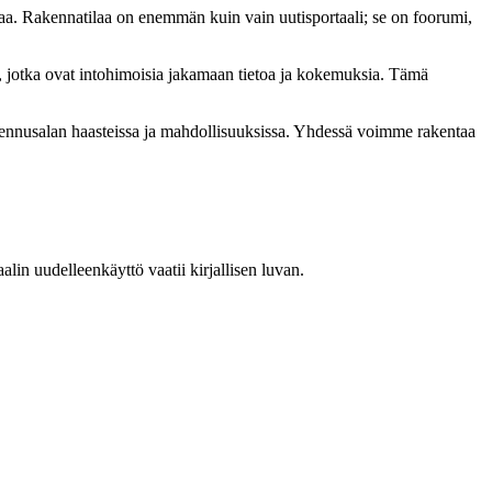
a. Rakennatilaa on enemmän kuin vain uutisportaali; se on foorumi,
, jotka ovat intohimoisia jakamaan tietoa ja kokemuksia. Tämä
akennusalan haasteissa ja mahdollisuuksissa. Yhdessä voimme rakentaa
in uudelleenkäyttö vaatii kirjallisen luvan.