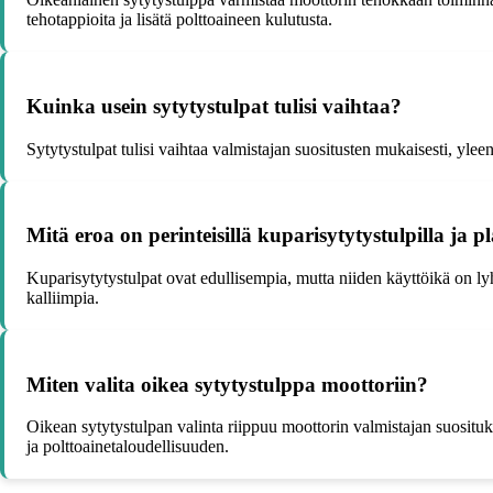
tehotappioita ja lisätä polttoaineen kulutusta.
Kuinka usein sytytystulpat tulisi vaihtaa?
Sytytystulpat tulisi vaihtaa valmistajan suositusten mukaisesti, ylee
Mitä eroa on perinteisillä kuparisytytystulpilla ja p
Kuparisytytystulpat ovat edullisempia, mutta niiden käyttöikä on ly
kalliimpia.
Miten valita oikea sytytystulppa moottoriin?
Oikean sytytystulpan valinta riippuu moottorin valmistajan suositu
ja polttoainetaloudellisuuden.