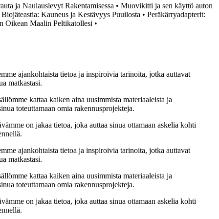
auta ja Naulauslevyt Rakentamisessa
•
Muovikitti ja sen käyttö auton
•
Biojäteastia: Kauneus ja Kestävyys Puuilosta
•
Peräkärryadapterit:
n Oikean Maalin Peltikatollesi
•
me ajankohtaista tietoa ja inspiroivia tarinoita, jotka auttavat
ua matkastasi.
sällömme kattaa kaiken aina uusimmista materiaaleista ja
t sinua toteuttamaan omia rakennusprojekteja.
ämme on jakaa tietoa, joka auttaa sinua ottamaan askelia kohti
ennellä.
me ajankohtaista tietoa ja inspiroivia tarinoita, jotka auttavat
ua matkastasi.
sällömme kattaa kaiken aina uusimmista materiaaleista ja
t sinua toteuttamaan omia rakennusprojekteja.
ämme on jakaa tietoa, joka auttaa sinua ottamaan askelia kohti
ennellä.