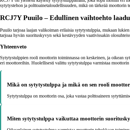
RCJ7Y on yleisesti käytetty sytytystulppamalli, joka sopii moniin eri mo
sytytystehon ja polttoainetaloudellisuuden, mikä on tärkeää moottorin 
RCJ7Y Puuilo – Edullinen vaihtoehto laaduk
Puuilo tarjoaa laajan valikoiman erilaisia sytytystulppia, mukaan luki
tarjoaa hyvän suorituskyvyn sekä kestävyyden vaativissakin olosuhteis
Yhteenveto
Sytytystulppien rooli moottorin toiminnassa on keskeinen, ja oikean sy
eri moottoreihin. Huolellisesti valittu sytytystulppa varmistaa moottor
Mikä on sytytystulppa ja mikä on sen rooli moottor
Sytytystulppa on moottorin osa, joka vastaa polttoaineen sytyttämis
Miten sytytystulppa vaikuttaa moottorin suoritus
Oikeanlainen sytytystulppa varmistaa moottorin tehokkaan toiminnan