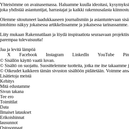
Yhteisömme on avainasemassa. Haluamme kuulla ideoitasi, kysymyksiäs
joka yhdistää asiantuntijat, harrastajat ja kaikki rakennusalasta kiinnost
Olemme sitoutuneet laadukkaaseen journalismiin ja asiantuntevaan sis
intohimo näkyy jokaisessa artikkelissamme ja jokaisessa tarinassamme.
Liity mukaan Rakennatilaan ja löydä inspiraatiota seuraavaan projekti
parempaa tulevaisuutta!
Jaa ja levitä lämpöä
X
Facebook
Instagram
LinkedIn
YouTube
Pin
© Sisällön käyttö vaatii luvan.
© Sisältö on suojattu. Suosittelemme tuotteita, jotka me itse takaamme 
© Oikeudet kaikkeen tämän sivuston sisältöön pidätetään. Voimme ansait
Lisätietoja meistä
Kehitys
Mitä edustamme
Sivun takana
Tee ero
Toimitilat
Data
Ilmaiset lataukset
Erikoishinnat
lausunnot
Ostosoppaat