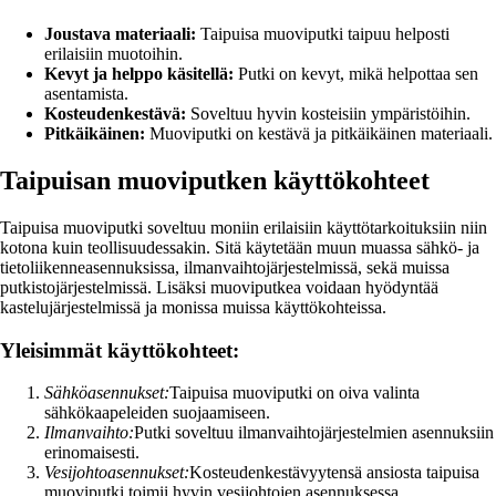
Joustava materiaali:
Taipuisa muoviputki taipuu helposti
erilaisiin muotoihin.
Kevyt ja helppo käsitellä:
Putki on kevyt, mikä helpottaa sen
asentamista.
Kosteudenkestävä:
Soveltuu hyvin kosteisiin ympäristöihin.
Pitkäikäinen:
Muoviputki on kestävä ja pitkäikäinen materiaali.
Taipuisan muoviputken käyttökohteet
Taipuisa muoviputki soveltuu moniin erilaisiin käyttötarkoituksiin niin
kotona kuin teollisuudessakin. Sitä käytetään muun muassa sähkö- ja
tietoliikenneasennuksissa, ilmanvaihtojärjestelmissä, sekä muissa
putkistojärjestelmissä. Lisäksi muoviputkea voidaan hyödyntää
kastelujärjestelmissä ja monissa muissa käyttökohteissa.
Yleisimmät käyttökohteet:
Sähköasennukset:
Taipuisa muoviputki on oiva valinta
sähkökaapeleiden suojaamiseen.
Ilmanvaihto:
Putki soveltuu ilmanvaihtojärjestelmien asennuksiin
erinomaisesti.
Vesijohtoasennukset:
Kosteudenkestävyytensä ansiosta taipuisa
muoviputki toimii hyvin vesijohtojen asennuksessa.