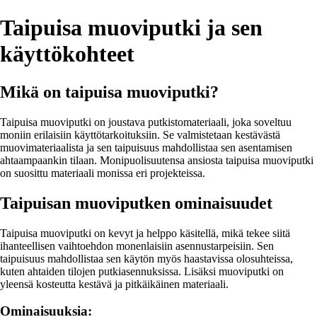
Taipuisa muoviputki ja sen
käyttökohteet
Mikä on taipuisa muoviputki?
Taipuisa muoviputki on joustava putkistomateriaali, joka soveltuu
moniin erilaisiin käyttötarkoituksiin. Se valmistetaan kestävästä
muovimateriaalista ja sen taipuisuus mahdollistaa sen asentamisen
ahtaampaankin tilaan. Monipuolisuutensa ansiosta taipuisa muoviputki
on suosittu materiaali monissa eri projekteissa.
Taipuisan muoviputken ominaisuudet
Taipuisa muoviputki on kevyt ja helppo käsitellä, mikä tekee siitä
ihanteellisen vaihtoehdon monenlaisiin asennustarpeisiin. Sen
taipuisuus mahdollistaa sen käytön myös haastavissa olosuhteissa,
kuten ahtaiden tilojen putkiasennuksissa. Lisäksi muoviputki on
yleensä kosteutta kestävä ja pitkäikäinen materiaali.
Ominaisuuksia: