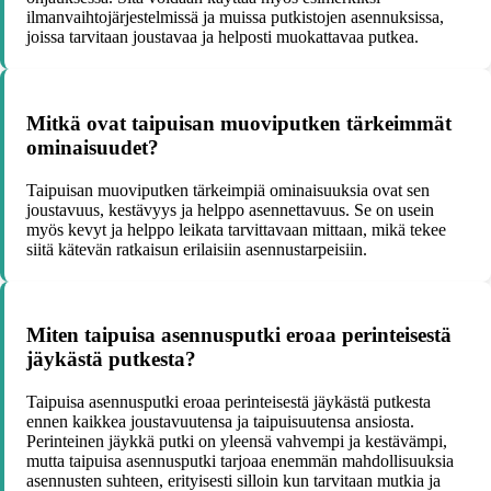
ilmanvaihtojärjestelmissä ja muissa putkistojen asennuksissa,
joissa tarvitaan joustavaa ja helposti muokattavaa putkea.
Mitkä ovat taipuisan muoviputken tärkeimmät
ominaisuudet?
Taipuisan muoviputken tärkeimpiä ominaisuuksia ovat sen
joustavuus, kestävyys ja helppo asennettavuus. Se on usein
myös kevyt ja helppo leikata tarvittavaan mittaan, mikä tekee
siitä kätevän ratkaisun erilaisiin asennustarpeisiin.
Miten taipuisa asennusputki eroaa perinteisestä
jäykästä putkesta?
Taipuisa asennusputki eroaa perinteisestä jäykästä putkesta
ennen kaikkea joustavuutensa ja taipuisuutensa ansiosta.
Perinteinen jäykkä putki on yleensä vahvempi ja kestävämpi,
mutta taipuisa asennusputki tarjoaa enemmän mahdollisuuksia
asennusten suhteen, erityisesti silloin kun tarvitaan mutkia ja