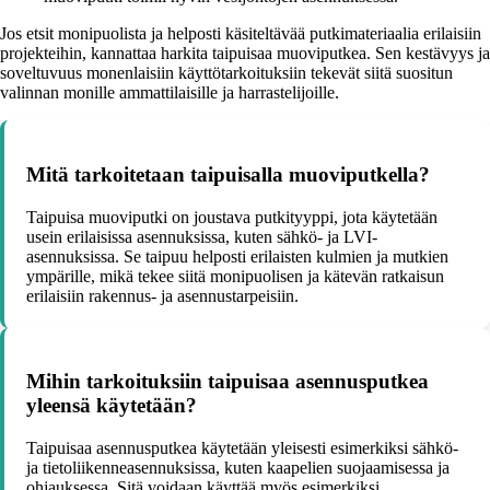
Jos etsit monipuolista ja helposti käsiteltävää putkimateriaalia erilaisiin
projekteihin, kannattaa harkita taipuisaa muoviputkea. Sen kestävyys ja
soveltuvuus monenlaisiin käyttötarkoituksiin tekevät siitä suositun
valinnan monille ammattilaisille ja harrastelijoille.
Mitä tarkoitetaan taipuisalla muoviputkella?
Taipuisa muoviputki on joustava putkityyppi, jota käytetään
usein erilaisissa asennuksissa, kuten sähkö- ja LVI-
asennuksissa. Se taipuu helposti erilaisten kulmien ja mutkien
ympärille, mikä tekee siitä monipuolisen ja kätevän ratkaisun
erilaisiin rakennus- ja asennustarpeisiin.
Mihin tarkoituksiin taipuisaa asennusputkea
yleensä käytetään?
Taipuisaa asennusputkea käytetään yleisesti esimerkiksi sähkö-
ja tietoliikenneasennuksissa, kuten kaapelien suojaamisessa ja
ohjauksessa. Sitä voidaan käyttää myös esimerkiksi