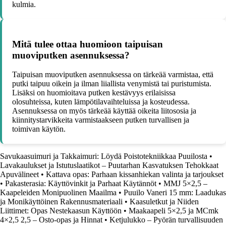
kulmia.
Mitä tulee ottaa huomioon taipuisan
muoviputken asennuksessa?
Taipuisan muoviputken asennuksessa on tärkeää varmistaa, että
putki taipuu oikein ja ilman liiallista venymistä tai puristumista.
Lisäksi on huomioitava putken kestävyys erilaisissa
olosuhteissa, kuten lämpötilavaihteluissa ja kosteudessa.
Asennuksessa on myös tärkeää käyttää oikeita liitososia ja
kiinnitystarvikkeita varmistaakseen putken turvallisen ja
toimivan käytön.
Savukaasuimuri ja Takkaimuri: Löydä Poistotekniikkaa Puuilosta
•
Lavakaulukset ja Istutuslaatikot – Puutarhan Kasvatuksen Tehokkaat
Apuvälineet
•
Kattava opas: Parhaan kissanhiekan valinta ja tarjoukset
•
Pakasterasia: Käyttövinkit ja Parhaat Käytännöt
•
MMJ 5×2,5 –
Kaapeleiden Monipuolinen Maailma
•
Puuilo Vaneri 15 mm: Laadukas
ja Monikäyttöinen Rakennusmateriaali
•
Kaasuletkut ja Niiden
Liittimet: Opas Nestekaasun Käyttöön
•
Maakaapeli 5×2,5 ja MCmk
4×2,5 2,5 – Osto-opas ja Hinnat
•
Ketjulukko – Pyörän turvallisuuden