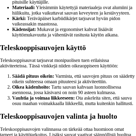
pituisille käyttäjille.
Materiaali:
Yleisimmin käytettyjä materiaaleja ovat alumiini ja
hiilikuitu, jotka vaikuttavat sauvan keveyteen ja kestävyyteen.
Kärki:
Teräväpäiset karbiidikärjet tarjoavat hyvän pidon
vaikeassakin maastossa.
Kädensijat:
Mukavat ja ergonomiset kahvat lisäävät
käyttömukavuutta ja vähentävät rasitusta käytön aikana.
Teleskooppisauvojen käyttö
Teleskooppisauvat tarjoavat monipuolisen tuen erilaisissa
aktiviteeteissa. Tässä vinkkejä niiden oikeaoppiseen käyttöön:
Säädä pituus oikein:
Varmista, että sauvojen pituus on säädetty
oikein suhteessa omaan pituuteesi ja aktiviteettiin.
Oikea kädenhoito:
Tartu sauvan kahvaan luonnollisessa
asennossa, jossa käsivarsi on noin 90 asteen kulmassa.
Vauhtia ja voimaa liikkeeseen:
Ota askeleita siten, että sauva
osuu maahan voimakkaalla liikkeellä, mutta kuitenkin hallitusti.
Teleskooppisauvojen valinta ja huolto
Teleskooppisauvojen valinnassa on tärkeää ottaa huomioon omat
tarpeet ja käyttötarkoitus. Lisäksi sauvat vaativat säännöllistä huoltoa