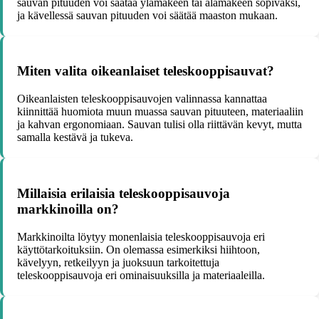
sauvan pituuden voi säätää ylämäkeen tai alamäkeen sopivaksi,
ja kävellessä sauvan pituuden voi säätää maaston mukaan.
Miten valita oikeanlaiset teleskooppisauvat?
Oikeanlaisten teleskooppisauvojen valinnassa kannattaa
kiinnittää huomiota muun muassa sauvan pituuteen, materiaaliin
ja kahvan ergonomiaan. Sauvan tulisi olla riittävän kevyt, mutta
samalla kestävä ja tukeva.
Millaisia erilaisia teleskooppisauvoja
markkinoilla on?
Markkinoilta löytyy monenlaisia teleskooppisauvoja eri
käyttötarkoituksiin. On olemassa esimerkiksi hiihtoon,
kävelyyn, retkeilyyn ja juoksuun tarkoitettuja
teleskooppisauvoja eri ominaisuuksilla ja materiaaleilla.