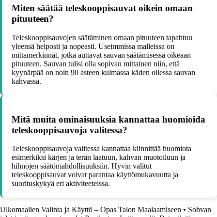
Miten säätää teleskooppisauvat oikein omaan
pituuteen?
Teleskooppisauvojen säätäminen omaan pituuteen tapahtuu
yleensä helposti ja nopeasti. Useimmissa malleissa on
mittamerkinnät, jotka auttavat sauvan säätämisessä oikeaan
pituuteen. Sauvan tulisi olla sopivan mittainen niin, että
kyynärpää on noin 90 asteen kulmassa käden ollessa sauvan
kahvassa.
Mitä muita ominaisuuksia kannattaa huomioida
teleskooppisauvoja valitessa?
Teleskooppisauvoja valitessa kannattaa kiinnittää huomiota
esimerkiksi kärjen ja terän laatuun, kahvan muotoiluun ja
hihnojen säätömahdollisuuksiin. Hyvin valitut
teleskooppisauvat voivat parantaa käyttömukavuutta ja
suorituskykyä eri aktiviteeteissa.
Ulkomaalien Valinta ja Käyttö – Opas Talon Maalaamiseen
•
Sohvan