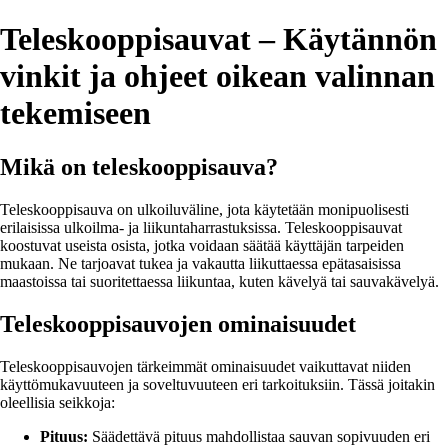
Teleskooppisauvat – Käytännön
vinkit ja ohjeet oikean valinnan
tekemiseen
Mikä on teleskooppisauva?
Teleskooppisauva on ulkoiluväline, jota käytetään monipuolisesti
erilaisissa ulkoilma- ja liikuntaharrastuksissa. Teleskooppisauvat
koostuvat useista osista, jotka voidaan säätää käyttäjän tarpeiden
mukaan. Ne tarjoavat tukea ja vakautta liikuttaessa epätasaisissa
maastoissa tai suoritettaessa liikuntaa, kuten kävelyä tai sauvakävelyä.
Teleskooppisauvojen ominaisuudet
Teleskooppisauvojen tärkeimmät ominaisuudet vaikuttavat niiden
käyttömukavuuteen ja soveltuvuuteen eri tarkoituksiin. Tässä joitakin
oleellisia seikkoja:
Pituus:
Säädettävä pituus mahdollistaa sauvan sopivuuden eri