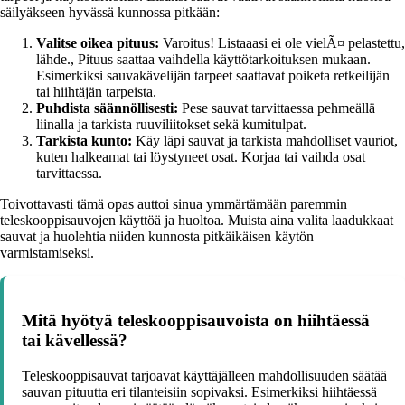
säilyäkseen hyvässä kunnossa pitkään:
Valitse oikea pituus:
Varoitus! Listaaasi ei ole vielÃ¤ pelastettu,
lähde., Pituus saattaa vaihdella käyttötarkoituksen mukaan.
Esimerkiksi sauvakävelijän tarpeet saattavat poiketa retkeilijän
tai hiihtäjän tarpeista.
Puhdista säännöllisesti:
Pese sauvat tarvittaessa pehmeällä
liinalla ja tarkista ruuviliitokset sekä kumitulpat.
Tarkista kunto:
Käy läpi sauvat ja tarkista mahdolliset vauriot,
kuten halkeamat tai löystyneet osat. Korjaa tai vaihda osat
tarvittaessa.
Toivottavasti tämä opas auttoi sinua ymmärtämään paremmin
teleskooppisauvojen käyttöä ja huoltoa. Muista aina valita laadukkaat
sauvat ja huolehtia niiden kunnosta pitkäikäisen käytön
varmistamiseksi.
Mitä hyötyä teleskooppisauvoista on hiihtäessä
tai kävellessä?
Teleskooppisauvat tarjoavat käyttäjälleen mahdollisuuden säätää
sauvan pituutta eri tilanteisiin sopivaksi. Esimerkiksi hiihtäessä