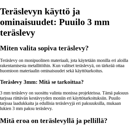
Teräslevyn käyttö ja
ominaisuudet: Puuilo 3 mm
teräslevy
Miten valita sopiva teräslevy?
Teräslevy on monipuolinen materiaali, jota käytetään monilla eri aloilla
rakentamisesta metallitöihin. Kun valitset teräslevyä, on tärkeää ottaa
huomioon materiaalin ominaisuudet sekä käyttötarkoitus.
Teräslevy 3mm: Mitä se tarkoittaa?
3 mm teräslevy on suosittu valinta monissa projekteissa. Tämä paksuus
tarjoaa riittävän kestävyyden moniin eri käyttötarkoituksiin. Puuilo
tarjoaa laadukkaita ja edullisia teräslevyjä eri paksuuksilla, mukaan
lukien 3 mm paksu teräslevy.
Mitä eroa on teräslevyllä ja pellillä?