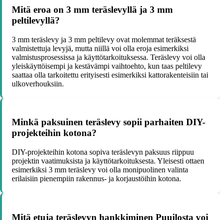
Mitä eroa on 3 mm teräslevyllä ja 3 mm
peltilevyllä?
3 mm teräslevy ja 3 mm peltilevy ovat molemmat teräksestä
valmistettuja levyjä, mutta niillä voi olla eroja esimerkiksi
valmistusprosessissa ja käyttötarkoituksessa. Teräslevy voi olla
yleiskäyttöisempi ja kestävämpi vaihtoehto, kun taas peltilevy
saattaa olla tarkoitettu erityisesti esimerkiksi kattorakenteisiin tai
ulkoverhouksiin.
Minkä paksuinen teräslevy sopii parhaiten DIY-
projekteihin kotona?
DIY-projekteihin kotona sopiva teräslevyn paksuus riippuu
projektin vaatimuksista ja käyttötarkoituksesta. Yleisesti ottaen
esimerkiksi 3 mm teräslevy voi olla monipuolinen valinta
erilaisiin pienempiin rakennus- ja korjaustöihin kotona.
Mitä etuja teräslevyn hankkiminen Puuilosta voi