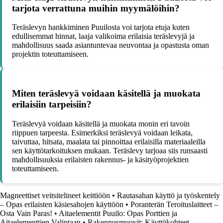
tarjota verrattuna muihin myymälöihin?
Teräslevyn hankkiminen Puuilosta voi tarjota etuja kuten
edullisemmat hinnat, laaja valikoima erilaisia teräslevyjä ja
mahdollisuus saada asiantuntevaa neuvontaa ja opastusta oman
projektin toteuttamiseen.
Miten teräslevyä voidaan käsitellä ja muokata
erilaisiin tarpeisiin?
Teräslevyä voidaan käsitellä ja muokata monin eri tavoin
riippuen tarpeesta. Esimerkiksi teräslevyä voidaan leikata,
taivuttaa, hitsata, maalata tai pinnoittaa erilaisilla materiaaleilla
sen käyttötarkoituksen mukaan. Teräslevy tarjoaa siis runsaasti
mahdollisuuksia erilaisten rakennus- ja käsityöprojektien
toteuttamiseen.
Magneettiset veitsitelineet keittiöön
•
Rautasahan käyttö ja työskentely
– Opas erilaisten käsiesahojen käyttöön
•
Poranterän Teroituslaitteet –
Osta Vain Paras!
•
Aitaelementit Puuilo: Opas Porttien ja
Aitaelementtien Valintaan
•
Rakennusmuovit: Käyttökohteet,