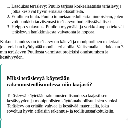
Laadukas teräslevy: Puuilo tarjoaa korkealaatuisia teräslevyjä,
jotka kestävät hyvin erilaisia olosuhteita.
Edullinen hinta: Puuilo tunnetaan edullisista hinnoistaan, joten
voit hankkia tarvitsemasi teräslevyn budjettiystävällisesti.
Helppo saatavuus: Puuilon myymälät ja verkkokauppa tekevät
teräslevyn hankkimisesta vaivatonta ja nopeaa.
Kokonaisuudessaan teräslevy on kätevä ja monipuolinen materiaali,
jota voidaan hyödyntää monilla eri aloilla. Valitsemalla laadukkaan 3
mm teräslevyn Puuilosta varmistat projektisi onnistumisen ja
kestävyyden.
Miksi teräslevyä käytetään
rakennusteollisuudessa niin laajasti?
Teräslevyä käytetään rakennusteollisuudessa laajasti sen
kestävyyden ja monipuolisten käyttömahdollisuuksien vuoksi.
Teräslevy on erittäin vahvaa ja kestävää materiaalia, joka
soveltuu hyvin erilaisiin rakennus- ja teollisuustarkoituksiin.