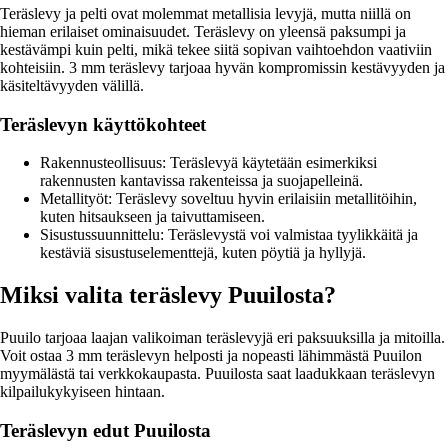
Teräslevy ja pelti ovat molemmat metallisia levyjä, mutta niillä on
hieman erilaiset ominaisuudet. Teräslevy on yleensä paksumpi ja
kestävämpi kuin pelti, mikä tekee siitä sopivan vaihtoehdon vaativiin
kohteisiin. 3 mm teräslevy tarjoaa hyvän kompromissin kestävyyden ja
käsiteltävyyden välillä.
Teräslevyn käyttökohteet
Rakennusteollisuus: Teräslevyä käytetään esimerkiksi
rakennusten kantavissa rakenteissa ja suojapelleinä.
Metallityöt: Teräslevy soveltuu hyvin erilaisiin metallitöihin,
kuten hitsaukseen ja taivuttamiseen.
Sisustussuunnittelu: Teräslevystä voi valmistaa tyylikkäitä ja
kestäviä sisustuselementtejä, kuten pöytiä ja hyllyjä.
Miksi valita teräslevy Puuilosta?
Puuilo tarjoaa laajan valikoiman teräslevyjä eri paksuuksilla ja mitoilla.
Voit ostaa 3 mm teräslevyn helposti ja nopeasti lähimmästä Puuilon
myymälästä tai verkkokaupasta. Puuilosta saat laadukkaan teräslevyn
kilpailukykyiseen hintaan.
Teräslevyn edut Puuilosta