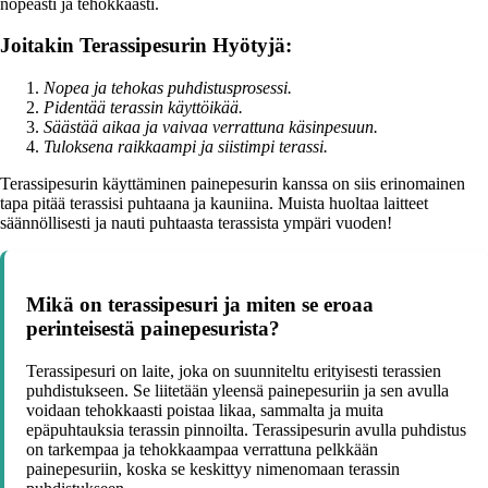
nopeasti ja tehokkaasti.
Joitakin Terassipesurin Hyötyjä:
Nopea ja tehokas puhdistusprosessi.
Pidentää terassin käyttöikää.
Säästää aikaa ja vaivaa verrattuna käsinpesuun.
Tuloksena raikkaampi ja siistimpi terassi.
Terassipesurin käyttäminen painepesurin kanssa on siis erinomainen
tapa pitää terassisi puhtaana ja kauniina. Muista huoltaa laitteet
säännöllisesti ja nauti puhtaasta terassista ympäri vuoden!
Mikä on terassipesuri ja miten se eroaa
perinteisestä painepesurista?
Terassipesuri on laite, joka on suunniteltu erityisesti terassien
puhdistukseen. Se liitetään yleensä painepesuriin ja sen avulla
voidaan tehokkaasti poistaa likaa, sammalta ja muita
epäpuhtauksia terassin pinnoilta. Terassipesurin avulla puhdistus
on tarkempaa ja tehokkaampaa verrattuna pelkkään
painepesuriin, koska se keskittyy nimenomaan terassin