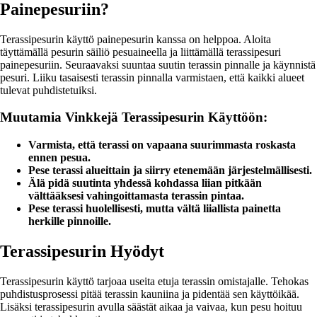
Painepesuriin?
Terassipesurin käyttö painepesurin kanssa on helppoa. Aloita
täyttämällä pesurin säiliö pesuaineella ja liittämällä terassipesuri
painepesuriin. Seuraavaksi suuntaa suutin terassin pinnalle ja käynnistä
pesuri. Liiku tasaisesti terassin pinnalla varmistaen, että kaikki alueet
tulevat puhdistetuiksi.
Muutamia Vinkkejä Terassipesurin Käyttöön:
Varmista, että terassi on vapaana suurimmasta roskasta
ennen pesua.
Pese terassi alueittain ja siirry etenemään järjestelmällisesti.
Älä pidä suutinta yhdessä kohdassa liian pitkään
välttääksesi vahingoittamasta terassin pintaa.
Pese terassi huolellisesti, mutta vältä liiallista painetta
herkille pinnoille.
Terassipesurin Hyödyt
Terassipesurin käyttö tarjoaa useita etuja terassin omistajalle. Tehokas
puhdistusprosessi pitää terassin kauniina ja pidentää sen käyttöikää.
Lisäksi terassipesurin avulla säästät aikaa ja vaivaa, kun pesu hoituu