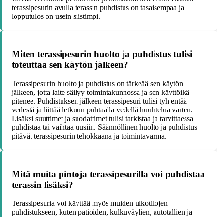
terassipesurin avulla terassin puhdistus on tasaisempaa ja
lopputulos on usein siistimpi.
Miten terassipesurin huolto ja puhdistus tulisi
toteuttaa sen käytön jälkeen?
Terassipesurin huolto ja puhdistus on tärkeää sen käytön
jälkeen, jotta laite säilyy toimintakunnossa ja sen käyttöikä
pitenee. Puhdistuksen jälkeen terassipesuri tulisi tyhjentää
vedestä ja liittää letkuun puhtaalla vedellä huuhtelua varten.
Lisäksi suuttimet ja suodattimet tulisi tarkistaa ja tarvittaessa
puhdistaa tai vaihtaa uusiin. Säännöllinen huolto ja puhdistus
pitävät terassipesurin tehokkaana ja toimintavarma.
Mitä muita pintoja terassipesurilla voi puhdistaa
terassin lisäksi?
Terassipesuria voi käyttää myös muiden ulkotilojen
puhdistukseen, kuten patioiden, kulkuväylien, autotallien ja