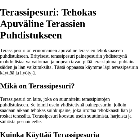
Terassipesuri: Tehokas
Apuväline Terassien
Puhdistukseen
Terassipesuri on erinomainen apuväline terassien tehokkaaseen
puhdistukseen. Erityisesti terassipesuri painepesuriin yhdistettynä
mahdollistaa vaivattoman ja nopean tavan pitää terassipinnat puhtaina
säiden ja lian vaikutuksilta. Tässä oppaassa käymme läpi terassipesurin
käyttöä ja hyötyjä.
Mikä on Terassipesuri?
Terassipesuri on laite, joka on suunniteltu terassipintojen
puhdistukseen. Se toimii usein yhdistettynä painepesuriin, jolloin
saadaan aikaan tehokas suihkupaine, joka irrottaa tehokkaasti lian ja
roskat terassilta. Terassipesuri koostuu usein suuttimista, harjoista ja
säiliöstä pesuaineelle.
Kuinka Käyttää Terassipesuria