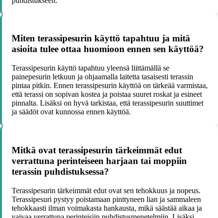
puhdistukseen.
Miten terassipesurin käyttö tapahtuu ja mitä
asioita tulee ottaa huomioon ennen sen käyttöä?
Terassipesurin käyttö tapahtuu yleensä liittämällä se
painepesurin letkuun ja ohjaamalla laitetta tasaisesti terassin
pintaa pitkin. Ennen terassipesurin käyttöä on tärkeää varmistaa,
että terassi on sopivan kostea ja poistaa suuret roskat ja esineet
pinnalta. Lisäksi on hyvä tarkistaa, että terassipesurin suuttimet
ja säädöt ovat kunnossa ennen käyttöä.
Mitkä ovat terassipesurin tärkeimmät edut
verrattuna perinteiseen harjaan tai moppiin
terassin puhdistuksessa?
Terassipesurin tärkeimmät edut ovat sen tehokkuus ja nopeus.
Terassipesuri pystyy poistamaan pinttyneen lian ja sammaleen
tehokkaasti ilman voimakasta hankausta, mikä säästää aikaa ja
vaivaa verrattuna perinteisiin puhdistusmenetelmiin. Lisäksi