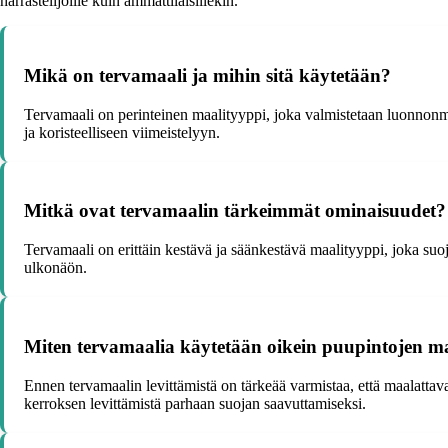
harrastelijoille kuin ammattilaisillekin.
Mikä on tervamaali ja mihin sitä käytetään?
Tervamaali on perinteinen maalityyppi, joka valmistetaan luonnonmate
ja koristeelliseen viimeistelyyn.
Mitkä ovat tervamaalin tärkeimmät ominaisuudet?
Tervamaali on erittäin kestävä ja säänkestävä maalityyppi, joka suoja
ulkonäön.
Miten tervamaalia käytetään oikein puupintojen m
Ennen tervamaalin levittämistä on tärkeää varmistaa, että maalattava 
kerroksen levittämistä parhaan suojan saavuttamiseksi.