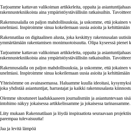
Tarjoamme kattavan valikoiman artikkeleita, oppaita ja asiantuntijahaas
rakennustekniikoista aina ympäristöystävällisiin ratkaisuihin. Tavoittee
Rakennusalalla on paljon mahdollisuuksia, ja uskomme, että jokainen v
unelmiasi. Inspiroimme sinua kokeilemaan uusia asioita ja kehittämään tai
Rakennatilaa on digitaalinen alusta, joka keskittyy rakennusalan uutisiin
ymmärtämään rakentamisen monimuotoisuutta. Olipa kyseessä pienet kor
Tarjoamme kattavan valikoiman artikkeleita, oppaita ja asiantuntijahaas
rakennustekniikoista aina ympäristöystävällisiin ratkaisuihin. Tavoittee
Rakennusalalla on paljon mahdollisuuksia, ja uskomme, että jokainen v
unelmiasi. Inspiroimme sinua kokeilemaan uusia asioita ja kehittämään tai
Yhteisömme on avainasemassa. Haluamme kuulla ideoitasi, kysymyksiäs
joka yhdistää asiantuntijat, harrastajat ja kaikki rakennusalasta kiinnost
Olemme sitoutuneet laadukkaaseen journalismiin ja asiantuntevaan sis
intohimo näkyy jokaisessa artikkelissamme ja jokaisessa tarinassamme.
Liity mukaan Rakennatilaan ja löydä inspiraatiota seuraavaan projekti
parempaa tulevaisuutta!
Jaa ja levitä lämpöä