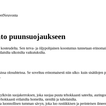
et
Neuvonta
ehto puunsuojaukseen
ja kosteudelta. Sen terva- ja öljypohjainen koostumus tunnetaan erinoma
isilta ulkoisilta vaikutuksilta.
ssa olosuhteissa. Se soveltuu erinomaisesti niin ulko- kuin sisätilojen 
.
kivän suojakerroksen, joka suojaa puuta tehokkaasti sateelta, auringon
kkaasti erilaisilta homeilta, sieniltä ja tuholaisilta.
ja luonnollisen tumman sävyn, joka luo rustiikkisen ja perinteisen ilmee