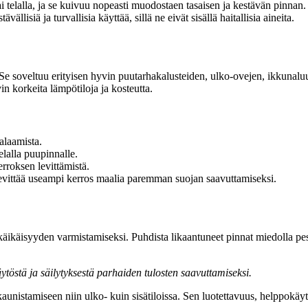
ai telalla, ja se kuivuu nopeasti muodostaen tasaisen ja kestävän pinnan.
lisiä ja turvallisia käyttää, sillä ne eivät sisällä haitallisia aineita.
 Se soveltuu erityisen hyvin puutarhakalusteiden, ulko-ovejen, ikkunal
vin korkeita lämpötiloja ja kosteutta.
alaamista.
telalla puupinnalle.
roksen levittämistä.
levittää useampi kerros maalia paremman suojan saavuttamiseksi.
käikäisyyden varmistamiseksi. Puhdista likaantuneet pinnat miedolla pesua
töstä ja säilytyksestä parhaiden tulosten saavuttamiseksi.
unistamiseen niin ulko- kuin sisätiloissa. Sen luotettavuus, helppokäytt