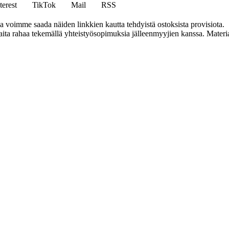
terest
TikTok
Mail
RSS
ja voimme saada näiden linkkien kautta tehdyistä ostoksista provisiota.
a rahaa tekemällä yhteistyösopimuksia jälleenmyyjien kanssa. Materiaal