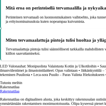
Mitä eroa on perinteisellä tervamaalilla ja nykyaika
Perinteinen tervamaali on luonnonmukainen vaihtoehto, joka tunneta
ja erityisominaisuuksia kuten nopeampaa kuivumista.
Miten tervamaalattuja pintoja tulisi huoltaa ja yllä
Tervamaalattuja pintoja tulisi säännöllisesti tarkkailla mahdollisten v
kiillon saavuttamiseksi.
LED Valonauhat: Monipuolista Valaistusta Kotiin ja Ulkotiloihin
•
Sau
ilmanviilentimet ja ilmastointilaitteet: Opas valintaan
•
Jätkänkynttilä – 
tekeminen Puuilosta
•
Leca-sora Puuilo – Paras Valinta Hiekoitukseen
Tutustu meihin
Rakennatilaa
Rakennatilaa
Rakennatilaa on digitaalinen alusta, joka keskittyy rakennusalan uutisiin
ymmärtämään rakentamisen monimuotoisuutta. Olipa kyseessä pienet kor