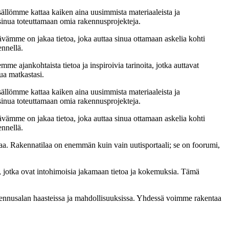
sällömme kattaa kaiken aina uusimmista materiaaleista ja
t sinua toteuttamaan omia rakennusprojekteja.
ämme on jakaa tietoa, joka auttaa sinua ottamaan askelia kohti
ennellä.
me ajankohtaista tietoa ja inspiroivia tarinoita, jotka auttavat
ua matkastasi.
sällömme kattaa kaiken aina uusimmista materiaaleista ja
t sinua toteuttamaan omia rakennusprojekteja.
ämme on jakaa tietoa, joka auttaa sinua ottamaan askelia kohti
ennellä.
a. Rakennatilaa on enemmän kuin vain uutisportaali; se on foorumi,
, jotka ovat intohimoisia jakamaan tietoa ja kokemuksia. Tämä
akennusalan haasteissa ja mahdollisuuksissa. Yhdessä voimme rakentaa