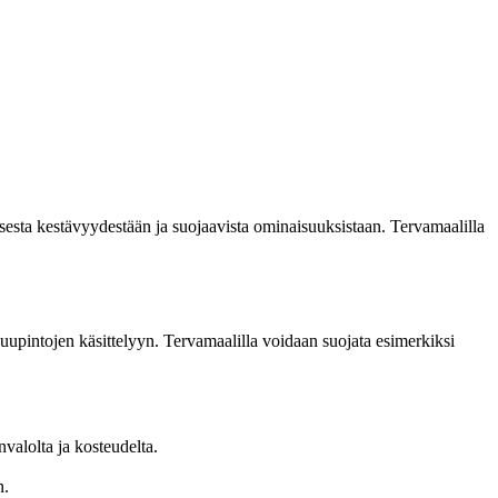
isesta kestävyydestään ja suojaavista ominaisuuksistaan. Tervamaalilla
puupintojen käsittelyyn. Tervamaalilla voidaan suojata esimerkiksi
valolta ja kosteudelta.
n.