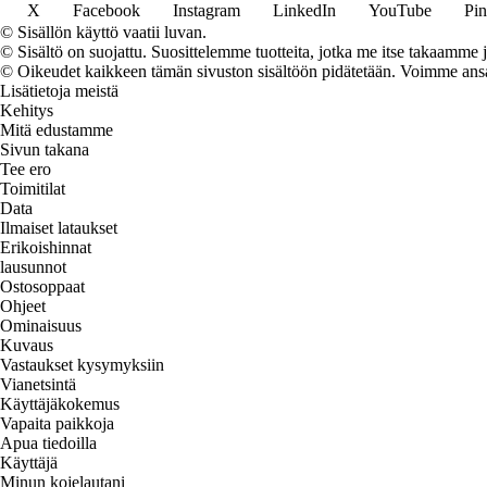
X
Facebook
Instagram
LinkedIn
YouTube
Pin
© Sisällön käyttö vaatii luvan.
© Sisältö on suojattu. Suosittelemme tuotteita, jotka me itse takaamme 
© Oikeudet kaikkeen tämän sivuston sisältöön pidätetään. Voimme ansait
Lisätietoja meistä
Kehitys
Mitä edustamme
Sivun takana
Tee ero
Toimitilat
Data
Ilmaiset lataukset
Erikoishinnat
lausunnot
Ostosoppaat
Ohjeet
Ominaisuus
Kuvaus
Vastaukset kysymyksiin
Vianetsintä
Käyttäjäkokemus
Vapaita paikkoja
Apua tiedoilla
Käyttäjä
Minun kojelautani