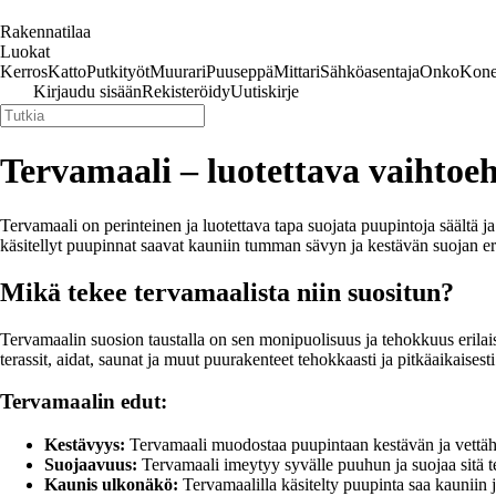
Rakennatilaa
Luokat
Kerros
Katto
Putkityöt
Muurari
Puuseppä
Mittari
Sähköasentaja
Onko
Kone
Kirjaudu sisään
Rekisteröidy
Uutiskirje
Tervamaali – luotettava vaihto
Tervamaali on perinteinen ja luotettava tapa suojata puupintoja säältä 
käsitellyt puupinnat saavat kauniin tumman sävyn ja kestävän suojan erila
Mikä tekee tervamaalista niin suositun?
Tervamaalin suosion taustalla on sen monipuolisuus ja tehokkuus erilaisi
terassit, aidat, saunat ja muut puurakenteet tehokkaasti ja pitkäaikaisesti
Tervamaalin edut:
Kestävyys:
Tervamaali muodostaa puupintaan kestävän ja vettähyl
Suojaavuus:
Tervamaali imeytyy syvälle puuhun ja suojaa sitä teho
Kaunis ulkonäkö:
Tervamaalilla käsitelty puupinta saa kauniin 