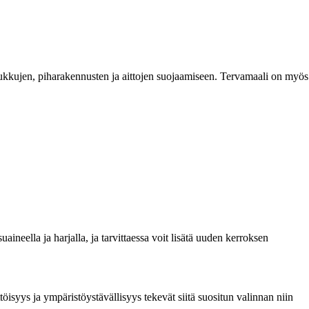
uukkujen, piharakennusten ja aittojen suojaamiseen. Tervamaali on myös
ineella ja harjalla, ja tarvittaessa voit lisätä uuden kerroksen
öisyys ja ympäristöystävällisyys tekevät siitä suositun valinnan niin