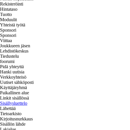
Rekisteröinti
Hintataso
Tuotto
Moduulit
Yhteistä työtä
Sponsori
Sponsori
Viittaa
Joukkueen jäsen
Lehdistökeskus
Tiedustelu
foorumi
Pidä yhteyttä
Hanki uutisia
Verkkoyhteisö
Uutiset sähköposti
Käyttäjäryhmä
Paikallinen alue
Linkit sisällössä
Sisällysluettelo
Lähettää
Tietoarkisto
Kirjoitusnurkkaus
Sisällön lähde
Lakialue