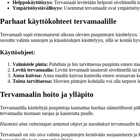
Helppokäyttöisyys:
Tervamaali levitetään helposti siveltimellä t
Ympäristöystävällisyys:
Useimmat tervamaalit ovat ympäristöystäväl
Parhaat käyttökohteet tervamaalille
Tervamaali sopii erinomaisesti ulkona olevien puupintojen käsittelyyn.
suosittu valinta saunojen ja kiuaskiulujen käsittelyyn, sillä se kestää hy
Käyttöohjeet:
Valmistele pinta:
Puhdista ja hio tarvittaessa puupinta ennen ma
Levitä tervamaalia:
Levitä tervamaali tasaisesti siveltimellä tai 
Anna kuivua:
Anna maalin kuivua kunnolla ennen seuraavan ker
Toista tarvittaessa:
Hiovien pintojen kohdalla voi olla tarpeen 
Tervamaalin hoito ja ylläpito
Tervamaalilla käsiteltyjä puupintoja kannattaa huoltaa säännöllisesti pit
tervamaalia tuomaan suojaa ja kauneutta puulle.
Huomioi aina valmistajan antamat ohjeet ja suositukset tervamaalin käy
Tervamaali on siis oiva valinta puupintojen kestävään suojaamiseen ja ka