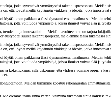
tatteluja, jotka syventävät ymmärrystäsi rakennusprosessista. Meidän si
na on, että löydät meiltä käytännön vinkkejä ja ideoita, jotka innostava
oi löytää oman paikkansa tässä dynaamisessa maailmassa. Meidän tehtäv
tojasi, jotta voit luoda ympäristöjä, joissa ihmiset voivat elää ja työsk
, trendeihin ja innovaatioihin. Meidän tavoitteemme on tarjota lukijoillem
jaustyöt tai suuret rakennusprojektit, me olemme täällä tukemassa sin
tatteluja, jotka syventävät ymmärrystäsi rakennusprosessista. Meidän si
na on, että löydät meiltä käytännön vinkkejä ja ideoita, jotka innostava
oi löytää oman paikkansa tässä dynaamisessa maailmassa. Meidän tehtäv
tojasi, jotta voit luoda ympäristöjä, joissa ihmiset voivat elää ja työsk
i ja kokemuksiasi, sillä uskomme, että yhdessä voimme oppia ja kasva
uneet.
ällöntuotantoon. Meidän tiimimme koostuu rakennusalan ammattilaisista
isi. Me olemme täällä sinua varten, valmiina tukemaan sinua kaikissa r