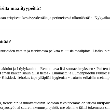
isilla maalityypeillä?
an erityisesti kestävyydestään ja perinteisestä ulkonäöstään. Nykyaikai
pitää?
aurioiden varalta ja tarvittaessa paikata tai uusia maalipinta. Lisäksi pin
nakiulut ja Löylykauhat – Rentouttava lisä saunaelämykseen
•
Puisten 
Tämän kaiken sinun tulisi tietää
•
Lumimatti ja Lumenpudotin Puuilo:
•
Käsidesi: Tehokas tapa ylläpitää hygieniaa
•
Tutustu erilaisiin metalli
, trendeihin ja innovaatioihin. Meidän tavoitteemme on tarjota lukijoillem
jaustyöt tai suuret rakennusprojektit, me olemme täällä tukemassa sin