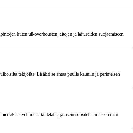
upintojen kuten ulkoverhousten, aitojen ja laitureiden suojaamiseen
koisilta tekijöiltä. Lisäksi se antaa puulle kauniin ja perinteisen
imerkiksi siveltimellä tai telalla, ja usein suositellaan useamman