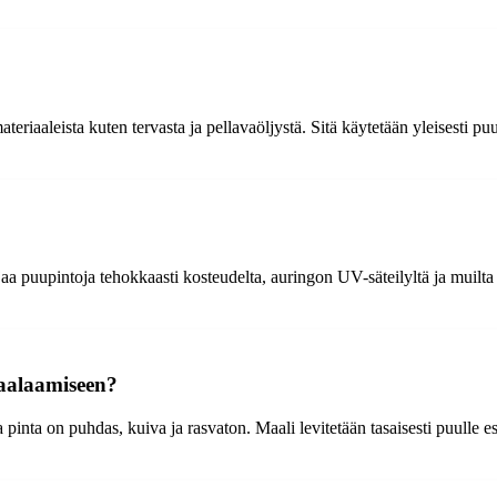
riaaleista kuten tervasta ja pellavaöljystä. Sitä käytetään yleisesti pu
a puupintoja tehokkaasti kosteudelta, auringon UV-säteilyltä ja muilta ul
aalaamiseen?
pinta on puhdas, kuiva ja rasvaton. Maali levitetään tasaisesti puulle es