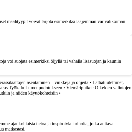
set maalityypit voivat tarjota esimerkiksi laajemman värivalikoiman
toja voi suojata esimerkiksi öljyllä tai vahalla lisäsuojan ja kauniin
terassilaattojen asentaminen – vinkkejä ja ohjeita
•
Lattiatuulettimet,
 Paras Työkalu Lumenpudotukseen
•
Viemäriputket: Oikeiden valintojen
putkiin ja niiden käyttökohteisiin
•
me ajankohtaista tietoa ja inspiroivia tarinoita, jotka auttavat
ua matkastasi.