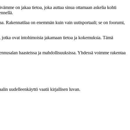
ämme on jakaa tietoa, joka auttaa sinua ottamaan askelia kohti
ennellä.
a. Rakennatilaa on enemmän kuin vain uutisportaali; se on foorumi,
, jotka ovat intohimoisia jakamaan tietoa ja kokemuksia. Tämä
akennusalan haasteissa ja mahdollisuuksissa. Yhdessä voimme rakentaa
in uudelleenkäyttö vaatii kirjallisen luvan.