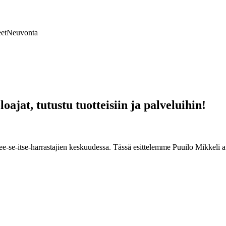
et
Neuvonta
ajat, tutustu tuotteisiin ja palveluihin!
ee-se-itse-harrastajien keskuudessa. Tässä esittelemme Puuilo Mikkeli a