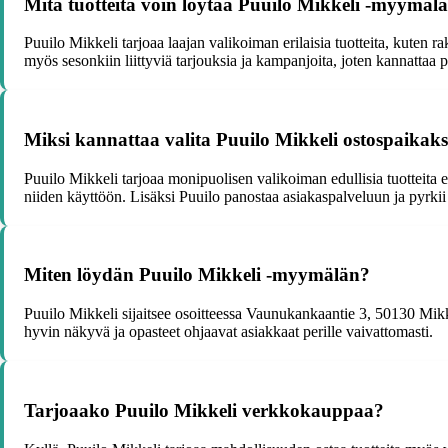
Mitä tuotteita voin löytää Puuilo Mikkeli -myymälä
Puuilo Mikkeli tarjoaa laajan valikoiman erilaisia tuotteita, kuten r
myös sesonkiin liittyviä tarjouksia ja kampanjoita, joten kannattaa pi
Miksi kannattaa valita Puuilo Mikkeli ostospaikaks
Puuilo Mikkeli tarjoaa monipuolisen valikoiman edullisia tuotteita e
niiden käyttöön. Lisäksi Puuilo panostaa asiakaspalveluun ja pyrki
Miten löydän Puuilo Mikkeli -myymälän?
Puuilo Mikkeli sijaitsee osoitteessa Vaunukankaantie 3, 50130 Mikke
hyvin näkyvä ja opasteet ohjaavat asiakkaat perille vaivattomasti.
Tarjoaako Puuilo Mikkeli verkkokauppaa?