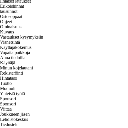
Ilmaiset lataukset
Erikoishinnat
lausunnot
Ostosoppaat
Ohjeet
Ominaisuus
Kuvaus
Vastaukset kysymyksiin
Vianetsintä
Käyttäjäkokemus
Vapaita paikkoja
Apua tiedoilla
Käyttäjä
Minun kojelautani
Rekisteröinti
Hintataso
Tuotto
Moduulit
Yhteistä työtä
Sponsori
Sponsori
Viittaa
Joukkueen jäsen
Lehdistökeskus
Tiedustelu