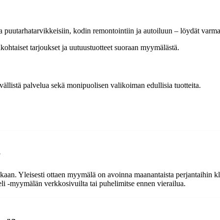
sta puutarhatarvikkeisiin, kodin remontointiin ja autoiluun – löydät varm
ohtaiset tarjoukset ja uutuustuotteet suoraan myymälästä.
ävällistä palvelua sekä monipuolisen valikoiman edullisia tuotteita.
?
aan. Yleisesti ottaen myymälä on avoinna maanantaista perjantaihin klo
eli -myymälän verkkosivuilta tai puhelimitse ennen vierailua.