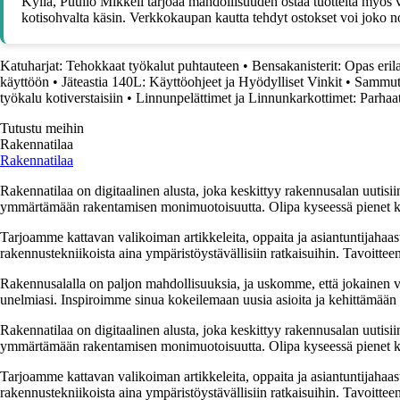
Kyllä, Puuilo Mikkeli tarjoaa mahdollisuuden ostaa tuotteita myös v
kotisohvalta käsin. Verkkokaupan kautta tehdyt ostokset voi joko no
Katuharjat: Tehokkaat työkalut puhtauteen
•
Bensakanisterit: Opas erila
käyttöön
•
Jäteastia 140L: Käyttöohjeet ja Hyödylliset Vinkit
•
Sammutt
työkalu kotiverstaisiin
•
Linnunpelättimet ja Linnunkarkottimet: Parhaat
Tutustu meihin
Rakennatilaa
Rakennatilaa
Rakennatilaa on digitaalinen alusta, joka keskittyy rakennusalan uutisiin
ymmärtämään rakentamisen monimuotoisuutta. Olipa kyseessä pienet kor
Tarjoamme kattavan valikoiman artikkeleita, oppaita ja asiantuntijahaas
rakennustekniikoista aina ympäristöystävällisiin ratkaisuihin. Tavoittee
Rakennusalalla on paljon mahdollisuuksia, ja uskomme, että jokainen v
unelmiasi. Inspiroimme sinua kokeilemaan uusia asioita ja kehittämään tai
Rakennatilaa on digitaalinen alusta, joka keskittyy rakennusalan uutisiin
ymmärtämään rakentamisen monimuotoisuutta. Olipa kyseessä pienet kor
Tarjoamme kattavan valikoiman artikkeleita, oppaita ja asiantuntijahaas
rakennustekniikoista aina ympäristöystävällisiin ratkaisuihin. Tavoittee