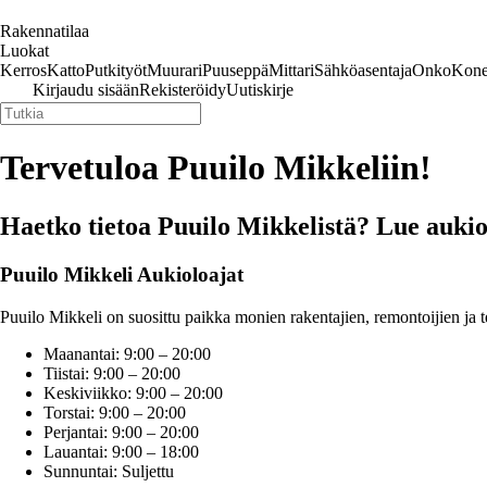
Rakennatilaa
Luokat
Kerros
Katto
Putkityöt
Muurari
Puuseppä
Mittari
Sähköasentaja
Onko
Kone
Kirjaudu sisään
Rekisteröidy
Uutiskirje
Tervetuloa Puuilo Mikkeliin!
Haetko tietoa Puuilo Mikkelistä? Lue aukiolo
Puuilo Mikkeli Aukioloajat
Puuilo Mikkeli on suosittu paikka monien rakentajien, remontoijien ja t
Maanantai: 9:00 – 20:00
Tiistai: 9:00 – 20:00
Keskiviikko: 9:00 – 20:00
Torstai: 9:00 – 20:00
Perjantai: 9:00 – 20:00
Lauantai: 9:00 – 18:00
Sunnuntai: Suljettu