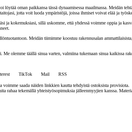
oi löytää oman paikkansa tässä dynaamisessa maailmassa. Meidän tehtäv
tojasi, jotta voit luoda ympäristöjä, joissa ihmiset voivat elää ja työsk
i ja kokemuksiasi, sillä uskomme, että yhdessä voimme oppia ja kasva
uneet.
ällöntuotantoon. Meidän tiimimme koostuu rakennusalan ammattilaisista
isi. Me olemme täällä sinua varten, valmiina tukemaan sinua kaikissa r
terest
TikTok
Mail
RSS
ja voimme saada näiden linkkien kautta tehdyistä ostoksista provisiota.
a rahaa tekemällä yhteistyösopimuksia jälleenmyyjien kanssa. Materiaal