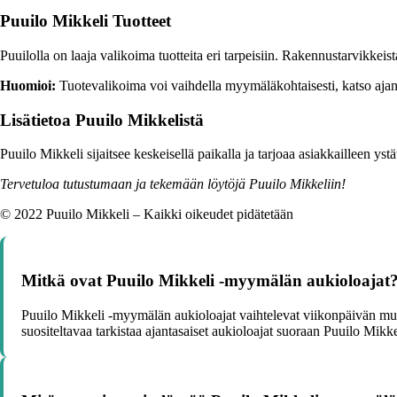
Puuilo Mikkeli Tuotteet
Puuilolla on laaja valikoima tuotteita eri tarpeisiin. Rakennustarvikkei
Huomioi:
Tuotevalikoima voi vaihdella myymäläkohtaisesti, katso ajank
Lisätietoa Puuilo Mikkelistä
Puuilo Mikkeli sijaitsee keskeisellä paikalla ja tarjoaa asiakkailleen yst
Tervetuloa tutustumaan ja tekemään löytöjä Puuilo Mikkeliin!
© 2022 Puuilo Mikkeli – Kaikki oikeudet pidätetään
Mitkä ovat Puuilo Mikkeli -myymälän aukioloajat
Puuilo Mikkeli -myymälän aukioloajat vaihtelevat viikonpäivän muk
suositeltavaa tarkistaa ajantasaiset aukioloajat suoraan Puuilo Mikk