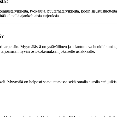
stä?
akennustarvikkeita, työkaluja, puutarhatarvikkeita, kodin sisustustuottei
tää silmällä ajankohtaisia tarjouksia.
i?
ri tarpeisiin. Myymälässä on ystävällinen ja asiantunteva henkilökunta, 
i tarjoamaan hyvän ostokokemuksen jokaiselle asiakkaalle.
li. Myymälä on helposti saavutettavissa sekä omalla autolla että julkisi