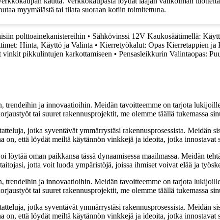
erkkokaupan kautta. Verkkokaupasta löydät laajan valikoiman tuotteita, v
utaa myymälästä tai tilata suoraan kotiin toimitettuna.
isiin polttoainekanistereihin
•
Sähkövinssi 12V Kaukosäätimellä: Käyttö
imet: Hinta, Käyttö ja Valinta
•
Kierretyökalut: Opas Kierretappien ja
 vinkit pikkulintujen karkottamiseen
•
Pensasleikkurin Valintaopas: Puu
, trendeihin ja innovaatioihin. Meidän tavoitteemme on tarjota lukijoillem
jaustyöt tai suuret rakennusprojektit, me olemme täällä tukemassa sin
tatteluja, jotka syventävät ymmärrystäsi rakennusprosessista. Meidän si
na on, että löydät meiltä käytännön vinkkejä ja ideoita, jotka innostava
oi löytää oman paikkansa tässä dynaamisessa maailmassa. Meidän tehtäv
tojasi, jotta voit luoda ympäristöjä, joissa ihmiset voivat elää ja työsk
, trendeihin ja innovaatioihin. Meidän tavoitteemme on tarjota lukijoillem
jaustyöt tai suuret rakennusprojektit, me olemme täällä tukemassa sin
tatteluja, jotka syventävät ymmärrystäsi rakennusprosessista. Meidän si
na on, että löydät meiltä käytännön vinkkejä ja ideoita, jotka innostava