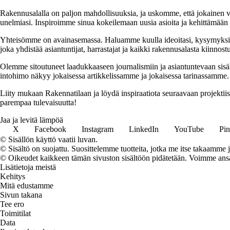
Rakennusalalla on paljon mahdollisuuksia, ja uskomme, että jokainen v
unelmiasi. Inspiroimme sinua kokeilemaan uusia asioita ja kehittämään tai
Yhteisömme on avainasemassa. Haluamme kuulla ideoitasi, kysymyksiäs
joka yhdistää asiantuntijat, harrastajat ja kaikki rakennusalasta kiinnost
Olemme sitoutuneet laadukkaaseen journalismiin ja asiantuntevaan sis
intohimo näkyy jokaisessa artikkelissamme ja jokaisessa tarinassamme.
Liity mukaan Rakennatilaan ja löydä inspiraatiota seuraavaan projekti
parempaa tulevaisuutta!
Jaa ja levitä lämpöä
X
Facebook
Instagram
LinkedIn
YouTube
Pin
© Sisällön käyttö vaatii luvan.
© Sisältö on suojattu. Suosittelemme tuotteita, jotka me itse takaamme 
© Oikeudet kaikkeen tämän sivuston sisältöön pidätetään. Voimme ansait
Lisätietoja meistä
Kehitys
Mitä edustamme
Sivun takana
Tee ero
Toimitilat
Data