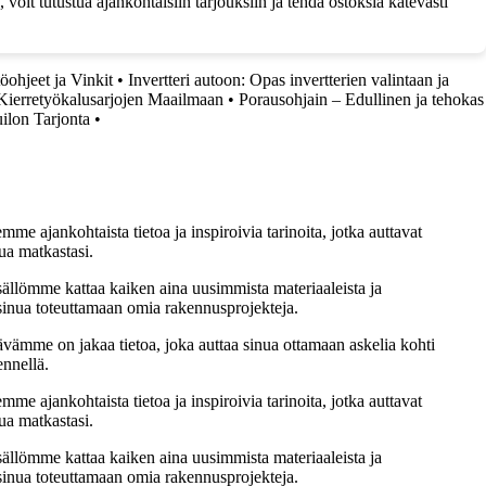
oit tutustua ajankohtaisiin tarjouksiin ja tehdä ostoksia kätevästi
ohjeet ja Vinkit
•
Invertteri autoon: Opas invertterien valintaan ja
 Kierretyökalusarjojen Maailmaan
•
Porausohjain – Edullinen ja tehokas
ilon Tarjonta
•
me ajankohtaista tietoa ja inspiroivia tarinoita, jotka auttavat
ua matkastasi.
sällömme kattaa kaiken aina uusimmista materiaaleista ja
t sinua toteuttamaan omia rakennusprojekteja.
ämme on jakaa tietoa, joka auttaa sinua ottamaan askelia kohti
ennellä.
me ajankohtaista tietoa ja inspiroivia tarinoita, jotka auttavat
ua matkastasi.
sällömme kattaa kaiken aina uusimmista materiaaleista ja
t sinua toteuttamaan omia rakennusprojekteja.