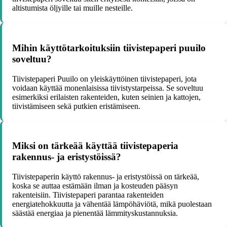
altistumista öljyille tai muille nesteille.
Mihin käyttötarkoituksiin tiivistepaperi puuilo
soveltuu?
Tiivistepaperi Puuilo on yleiskäyttöinen tiivistepaperi, jota
voidaan käyttää monenlaisissa tiivistystarpeissa. Se soveltuu
esimerkiksi erilaisten rakenteiden, kuten seinien ja kattojen,
tiivistämiseen sekä putkien eristämiseen.
Miksi on tärkeää käyttää tiivistepaperia
rakennus- ja eristystöissä?
Tiivistepaperin käyttö rakennus- ja eristystöissä on tärkeää,
koska se auttaa estämään ilman ja kosteuden pääsyn
rakenteisiin. Tiivistepaperi parantaa rakenteiden
energiatehokkuutta ja vähentää lämpöhäviötä, mikä puolestaan
säästää energiaa ja pienentää lämmityskustannuksia.