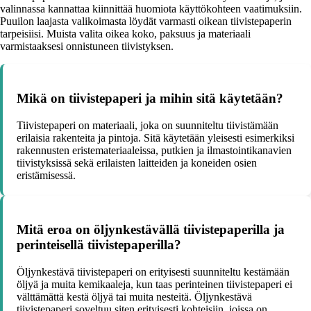
valinnassa kannattaa kiinnittää huomiota käyttökohteen vaatimuksiin.
Puuilon laajasta valikoimasta löydät varmasti oikean tiivistepaperin
tarpeisiisi. Muista valita oikea koko, paksuus ja materiaali
varmistaaksesi onnistuneen tiivistyksen.
Mikä on tiivistepaperi ja mihin sitä käytetään?
Tiivistepaperi on materiaali, joka on suunniteltu tiivistämään
erilaisia rakenteita ja pintoja. Sitä käytetään yleisesti esimerkiksi
rakennusten eristemateriaaleissa, putkien ja ilmastointikanavien
tiivistyksissä sekä erilaisten laitteiden ja koneiden osien
eristämisessä.
Mitä eroa on öljynkestävällä tiivistepaperilla ja
perinteisellä tiivistepaperilla?
Öljynkestävä tiivistepaperi on erityisesti suunniteltu kestämään
öljyä ja muita kemikaaleja, kun taas perinteinen tiivistepaperi ei
välttämättä kestä öljyä tai muita nesteitä. Öljynkestävä
tiivistepaperi soveltuu siten erityisesti kohteisiin, joissa on