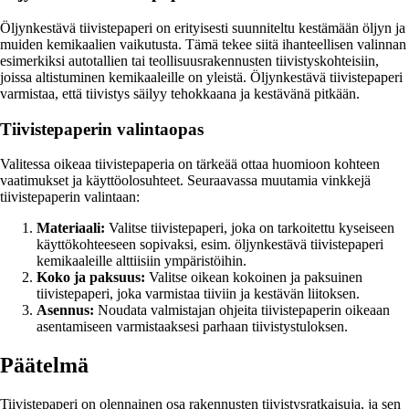
Öljynkestävä tiivistepaperi on erityisesti suunniteltu kestämään öljyn ja
muiden kemikaalien vaikutusta. Tämä tekee siitä ihanteellisen valinnan
esimerkiksi autotallien tai teollisuusrakennusten tiivistyskohteisiin,
joissa altistuminen kemikaaleille on yleistä. Öljynkestävä tiivistepaperi
varmistaa, että tiivistys säilyy tehokkaana ja kestävänä pitkään.
Tiivistepaperin valintaopas
Valitessa oikeaa tiivistepaperia on tärkeää ottaa huomioon kohteen
vaatimukset ja käyttöolosuhteet. Seuraavassa muutamia vinkkejä
tiivistepaperin valintaan:
Materiaali:
Valitse tiivistepaperi, joka on tarkoitettu kyseiseen
käyttökohteeseen sopivaksi, esim. öljynkestävä tiivistepaperi
kemikaaleille alttiisiin ympäristöihin.
Koko ja paksuus:
Valitse oikean kokoinen ja paksuinen
tiivistepaperi, joka varmistaa tiiviin ja kestävän liitoksen.
Asennus:
Noudata valmistajan ohjeita tiivistepaperin oikeaan
asentamiseen varmistaaksesi parhaan tiivistystuloksen.
Päätelmä
Tiivistepaperi on olennainen osa rakennusten tiivistysratkaisuja, ja sen