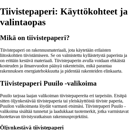
Tiivistepaperi: Käyttökohteet ja
valintaopas
Mikä on tiivistepaperi?
Tiivistepaperi on rakennusmateriaali, jota käytetään erilaisten
liitoskohtien tiivistämiseen. Se on valmistettu kyllästetystä paperista ja
on erittäin kestävä materiaali. Tiivistepaperin avulla voidaan ehkäistä
kosteuden ja ilmanvuodon pääsyä rakenteisiin, mikä parantaa
rakennuksen energiatehokkuutta ja pidentää rakenteiden elinkaarta.
Tiivistepaperi Puuilo -valikoima
Puuilo tarjoaa laajan valikoiman tiivistepapereita eri tarpeisiin. Etsitpä
sitten öljynkestävää tiivistepaperia tai yleiskäyttöistä tiiviste paperia,
Puuilon valikoimasta löydät varmasti etsimäsi. Tiivistepaperi Puuilo -
valikoima sisältää tunnetut ja laadukkaat tuotemerkit, jotka varmistavat
luotettavan tiivistysratkaisun rakennusprojektiisi.
Öljynkestävä tiivistepaperi