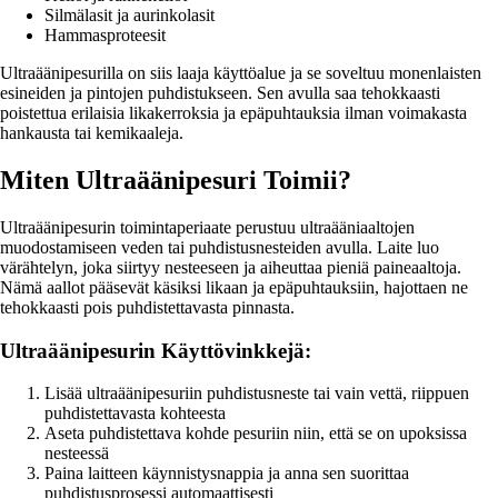
Silmälasit ja aurinkolasit
Hammasproteesit
Ultraäänipesurilla on siis laaja käyttöalue ja se soveltuu monenlaisten
esineiden ja pintojen puhdistukseen. Sen avulla saa tehokkaasti
poistettua erilaisia likakerroksia ja epäpuhtauksia ilman voimakasta
hankausta tai kemikaaleja.
Miten Ultraäänipesuri Toimii?
Ultraäänipesurin toimintaperiaate perustuu ultraääniaaltojen
muodostamiseen veden tai puhdistusnesteiden avulla. Laite luo
värähtelyn, joka siirtyy nesteeseen ja aiheuttaa pieniä paineaaltoja.
Nämä aallot pääsevät käsiksi likaan ja epäpuhtauksiin, hajottaen ne
tehokkaasti pois puhdistettavasta pinnasta.
Ultraäänipesurin Käyttövinkkejä:
Lisää ultraäänipesuriin puhdistusneste tai vain vettä, riippuen
puhdistettavasta kohteesta
Aseta puhdistettava kohde pesuriin niin, että se on upoksissa
nesteessä
Paina laitteen käynnistysnappia ja anna sen suorittaa
puhdistusprosessi automaattisesti