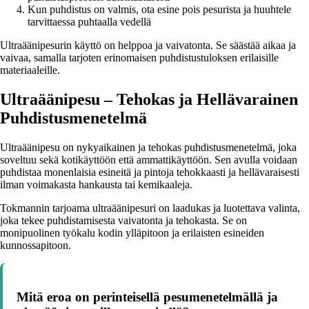
Kun puhdistus on valmis, ota esine pois pesurista ja huuhtele
tarvittaessa puhtaalla vedellä
Ultraäänipesurin käyttö on helppoa ja vaivatonta. Se säästää aikaa ja
vaivaa, samalla tarjoten erinomaisen puhdistustuloksen erilaisille
materiaaleille.
Ultraäänipesu – Tehokas ja Hellävarainen
Puhdistusmenetelmä
Ultraäänipesu on nykyaikainen ja tehokas puhdistusmenetelmä, joka
soveltuu sekä kotikäyttöön että ammattikäyttöön. Sen avulla voidaan
puhdistaa monenlaisia esineitä ja pintoja tehokkaasti ja hellävaraisesti
ilman voimakasta hankausta tai kemikaaleja.
Tokmannin tarjoama ultraäänipesuri on laadukas ja luotettava valinta,
joka tekee puhdistamisesta vaivatonta ja tehokasta. Se on
monipuolinen työkalu kodin ylläpitoon ja erilaisten esineiden
kunnossapitoon.
Mitä eroa on perinteisellä pesumenetelmällä ja