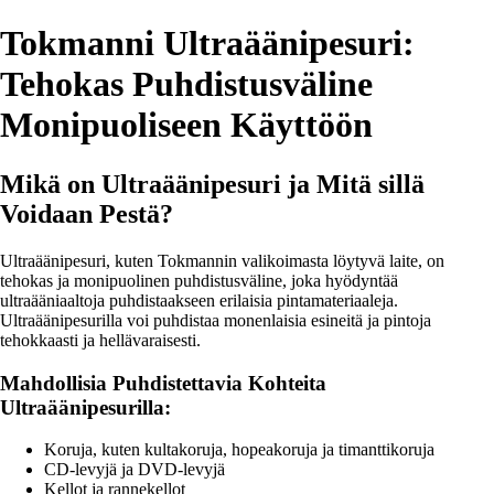
Tokmanni Ultraäänipesuri:
Tehokas Puhdistusväline
Monipuoliseen Käyttöön
Mikä on Ultraäänipesuri ja Mitä sillä
Voidaan Pestä?
Ultraäänipesuri, kuten Tokmannin valikoimasta löytyvä laite, on
tehokas ja monipuolinen puhdistusväline, joka hyödyntää
ultraääniaaltoja puhdistaakseen erilaisia pintamateriaaleja.
Ultraäänipesurilla voi puhdistaa monenlaisia esineitä ja pintoja
tehokkaasti ja hellävaraisesti.
Mahdollisia Puhdistettavia Kohteita
Ultraäänipesurilla:
Koruja, kuten kultakoruja, hopeakoruja ja timanttikoruja
CD-levyjä ja DVD-levyjä
Kellot ja rannekellot