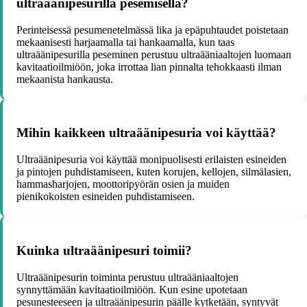
ultraäänipesurilla pesemisellä?
Perinteisessä pesumenetelmässä lika ja epäpuhtaudet poistetaan
mekaanisesti harjaamalla tai hankaamalla, kun taas
ultraäänipesurilla peseminen perustuu ultraääniaaltojen luomaan
kavitaatioilmiöön, joka irrottaa lian pinnalta tehokkaasti ilman
mekaanista hankausta.
Mihin kaikkeen ultraäänipesuria voi käyttää?
Ultraäänipesuria voi käyttää monipuolisesti erilaisten esineiden
ja pintojen puhdistamiseen, kuten korujen, kellojen, silmälasien,
hammasharjojen, moottoripyörän osien ja muiden
pienikokoisten esineiden puhdistamiseen.
Kuinka ultraäänipesuri toimii?
Ultraäänipesurin toiminta perustuu ultraääniaaltojen
synnyttämään kavitaatioilmiöön. Kun esine upotetaan
pesunesteeseen ja ultraäänipesurin päälle kytketään, syntyvät