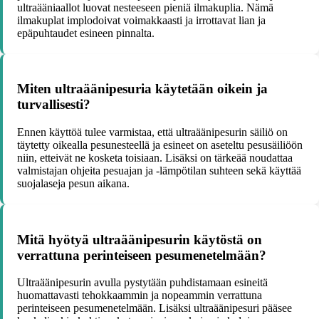
ultraääniaallot luovat nesteeseen pieniä ilmakuplia. Nämä
ilmakuplat implodoivat voimakkaasti ja irrottavat lian ja
epäpuhtaudet esineen pinnalta.
Miten ultraäänipesuria käytetään oikein ja
turvallisesti?
Ennen käyttöä tulee varmistaa, että ultraäänipesurin säiliö on
täytetty oikealla pesunesteellä ja esineet on aseteltu pesusäiliöön
niin, etteivät ne kosketa toisiaan. Lisäksi on tärkeää noudattaa
valmistajan ohjeita pesuajan ja -lämpötilan suhteen sekä käyttää
suojalaseja pesun aikana.
Mitä hyötyä ultraäänipesurin käytöstä on
verrattuna perinteiseen pesumenetelmään?
Ultraäänipesurin avulla pystytään puhdistamaan esineitä
huomattavasti tehokkaammin ja nopeammin verrattuna
perinteiseen pesumenetelmään. Lisäksi ultraäänipesuri pääsee