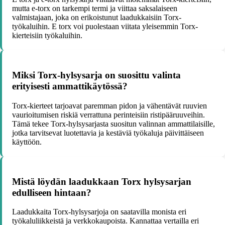
mutta e-torx on tarkempi termi ja viittaa saksalaiseen
valmistajaan, joka on erikoistunut laadukkaisiin Torx-
työkaluihin. E torx voi puolestaan viitata yleisemmin Torx-
kierteisiin työkaluihin.
Miksi Torx-hylsysarja on suosittu valinta
erityisesti ammattikäytössä?
Torx-kierteet tarjoavat paremman pidon ja vähentävät ruuvien
vaurioitumisen riskiä verrattuna perinteisiin ristipääruuveihin.
Tämä tekee Torx-hylsysarjasta suositun valinnan ammattilaisille,
jotka tarvitsevat luotettavia ja kestäviä työkaluja päivittäiseen
käyttöön.
Mistä löydän laadukkaan Torx hylsysarjan
edulliseen hintaan?
Laadukkaita Torx-hylsysarjoja on saatavilla monista eri
työkaluliikkeistä ja verkkokaupoista. Kannattaa vertailla eri