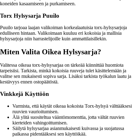
koneiden kasaamiseen ja purkamiseen.
Torx Hylsysarja Puuilo
Puuilo tarjoaa laajan valikoiman korkealaatuisia torx-hylsysarjoja
edulliseen hintaan. Valikoimaan kuuluu eri kokoisia ja mallisia
hylsysarjoja niin harrastelijoille kuin ammattilaisillekin.
Miten Valita Oikea Hylsysarja?
Valitessa oikeaa torx-hylsysarjaa on tärkeää kiinnittää huomiota
tarpeisiisi. Tarkista, minkä kokoisia ruuveja tulet käsittelemään ja
valitse sen mukaisesti sopiva sarja. Lisäksi tarkista työkalun laatu ja
kestävyys ennen ostopäätöstä.
Vinkkejä Käyttöön
Varmista, että käytät oikeaa kokoista Torx-hylsyä välttääksesi
ruuvien vaurioitumisen.
Älä ylitä suositeltua vääntömomenttia, jotta vältät ruuvien
kierteiden vahingoittumisen.
Säilytä hylsysarjaa asianmukaisesti kuivassa ja suojatussa
paikassa pidentääksesi sen käyttöikää.