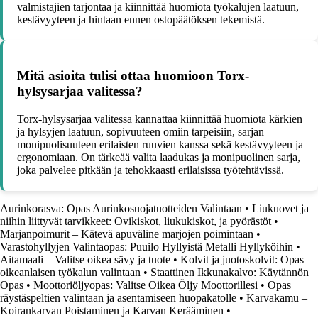
valmistajien tarjontaa ja kiinnittää huomiota työkalujen laatuun,
kestävyyteen ja hintaan ennen ostopäätöksen tekemistä.
Mitä asioita tulisi ottaa huomioon Torx-
hylsysarjaa valitessa?
Torx-hylsysarjaa valitessa kannattaa kiinnittää huomiota kärkien
ja hylsyjen laatuun, sopivuuteen omiin tarpeisiin, sarjan
monipuolisuuteen erilaisten ruuvien kanssa sekä kestävyyteen ja
ergonomiaan. On tärkeää valita laadukas ja monipuolinen sarja,
joka palvelee pitkään ja tehokkaasti erilaisissa työtehtävissä.
Aurinkorasva: Opas Aurinkosuojatuotteiden Valintaan
•
Liukuovet ja
niihin liittyvät tarvikkeet: Ovikiskot, liukukiskot, ja pyörästöt
•
Marjanpoimurit – Kätevä apuväline marjojen poimintaan
•
Varastohyllyjen Valintaopas: Puuilo Hyllyistä Metalli Hyllyköihin
•
Aitamaali – Valitse oikea sävy ja tuote
•
Kolvit ja juotoskolvit: Opas
oikeanlaisen työkalun valintaan
•
Staattinen Ikkunakalvo: Käytännön
Opas
•
Moottoriöljyopas: Valitse Oikea Öljy Moottorillesi
•
Opas
räystäspeltien valintaan ja asentamiseen huopakatolle
•
Karvakamu –
Koirankarvan Poistaminen ja Karvan Kerääminen
•