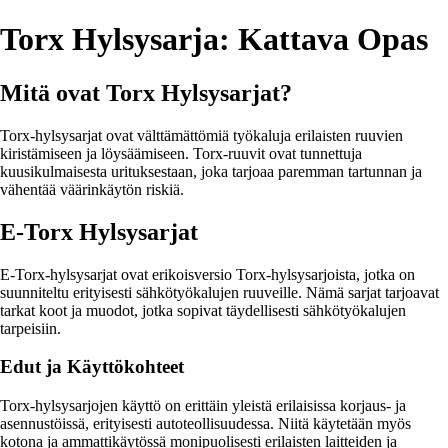
Torx Hylsysarja: Kattava Opas
Mitä ovat Torx Hylsysarjat?
Torx-hylsysarjat ovat välttämättömiä työkaluja erilaisten ruuvien
kiristämiseen ja löysäämiseen. Torx-ruuvit ovat tunnettuja
kuusikulmaisesta urituksestaan, joka tarjoaa paremman tartunnan ja
vähentää väärinkäytön riskiä.
E-Torx Hylsysarjat
E-Torx-hylsysarjat ovat erikoisversio Torx-hylsysarjoista, jotka on
suunniteltu erityisesti sähkötyökalujen ruuveille. Nämä sarjat tarjoavat
tarkat koot ja muodot, jotka sopivat täydellisesti sähkötyökalujen
tarpeisiin.
Edut ja Käyttökohteet
Torx-hylsysarjojen käyttö on erittäin yleistä erilaisissa korjaus- ja
asennustöissä, erityisesti autoteollisuudessa. Niitä käytetään myös
kotona ja ammattikäytössä monipuolisesti erilaisten laitteiden ja