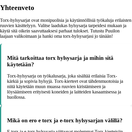
Yhteenveto
Torx-hylsysarjat ovat monipuolisia ja käytännöllisiä työkaluja erilaisten
ruuvien käsittelyyn. Valitse laadukas hylsysarja tarpeidesi mukaan ja
käytä sitä oikein saavuttaaksesi parhaat tulokset. Tutustu Puuilon
laajaan valikoimaan ja hanki oma torx-hylsysarjasi jo tänään!
Mitä tarkoittaa torx hylsysarja ja mihin sitä
käytetään?
Torx-hylsysarja on työkalusarja, joka sisältää erilaisia Torx-
kärkiä ja sopivia hylsyjä. Torx-kierteet ovat tähdenmuotoisia ja
niitä käytetään muun muassa ruuvien kiristämiseen ja
löysäämiseen erityisesti koneiden ja laitteiden kasaamisessa ja
huollossa.
Mikä on ero e torx ja e-torx hylsysarjan välillä?
E torx ja e-torx hylsysarja viittaavat molemmat Torx-kierteisiin,