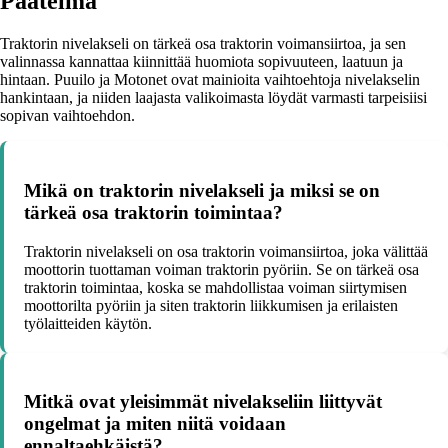
Päätelmä
Traktorin nivelakseli on tärkeä osa traktorin voimansiirtoa, ja sen
valinnassa kannattaa kiinnittää huomiota sopivuuteen, laatuun ja
hintaan. Puuilo ja Motonet ovat mainioita vaihtoehtoja nivelakselin
hankintaan, ja niiden laajasta valikoimasta löydät varmasti tarpeisiisi
sopivan vaihtoehdon.
Mikä on traktorin nivelakseli ja miksi se on
tärkeä osa traktorin toimintaa?
Traktorin nivelakseli on osa traktorin voimansiirtoa, joka välittää
moottorin tuottaman voiman traktorin pyöriin. Se on tärkeä osa
traktorin toimintaa, koska se mahdollistaa voiman siirtymisen
moottorilta pyöriin ja siten traktorin liikkumisen ja erilaisten
työlaitteiden käytön.
Mitkä ovat yleisimmät nivelakseliin liittyvät
ongelmat ja miten niitä voidaan
ennaltaehkäistä?