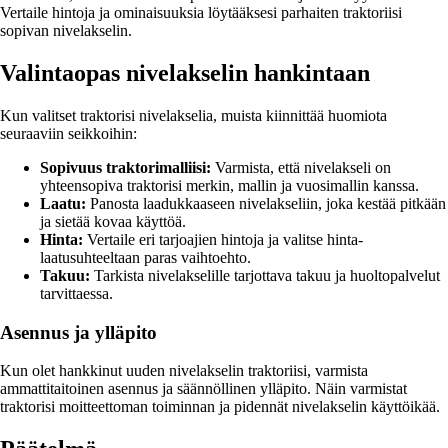
Vertaile hintoja ja ominaisuuksia löytääksesi parhaiten traktoriisi
sopivan nivelakselin.
Valintaopas nivelakselin hankintaan
Kun valitset traktorisi nivelakselia, muista kiinnittää huomiota
seuraaviin seikkoihin:
Sopivuus traktorimalliisi:
Varmista, että nivelakseli on
yhteensopiva traktorisi merkin, mallin ja vuosimallin kanssa.
Laatu:
Panosta laadukkaaseen nivelakseliin, joka kestää pitkään
ja sietää kovaa käyttöä.
Hinta:
Vertaile eri tarjoajien hintoja ja valitse hinta-
laatusuhteeltaan paras vaihtoehto.
Takuu:
Tarkista nivelakselille tarjottava takuu ja huoltopalvelut
tarvittaessa.
Asennus ja ylläpito
Kun olet hankkinut uuden nivelakselin traktoriisi, varmista
ammattitaitoinen asennus ja säännöllinen ylläpito. Näin varmistat
traktorisi moitteettoman toiminnan ja pidennät nivelakselin käyttöikää.