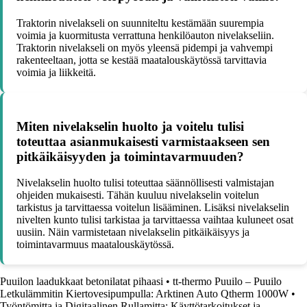
Traktorin nivelakseli on suunniteltu kestämään suurempia
voimia ja kuormitusta verrattuna henkilöauton nivelakseliin.
Traktorin nivelakseli on myös yleensä pidempi ja vahvempi
rakenteeltaan, jotta se kestää maatalouskäytössä tarvittavia
voimia ja liikkeitä.
Miten nivelakselin huolto ja voitelu tulisi
toteuttaa asianmukaisesti varmistaakseen sen
pitkäikäisyyden ja toimintavarmuuden?
Nivelakselin huolto tulisi toteuttaa säännöllisesti valmistajan
ohjeiden mukaisesti. Tähän kuuluu nivelakselin voitelun
tarkistus ja tarvittaessa voitelun lisääminen. Lisäksi nivelakselin
nivelten kunto tulisi tarkistaa ja tarvittaessa vaihtaa kuluneet osat
uusiin. Näin varmistetaan nivelakselin pitkäikäisyys ja
toimintavarmuus maatalouskäytössä.
Puuilon laadukkaat betonilatat pihaasi
•
tt-thermo Puuilo – Puuilo
Letkulämmitin Kiertovesipumpulla: Arktinen Auto Qtherm 1000W
•
Työntömitta ja Digitaalinen Rullamitta: Käyttötarkoitukset ja