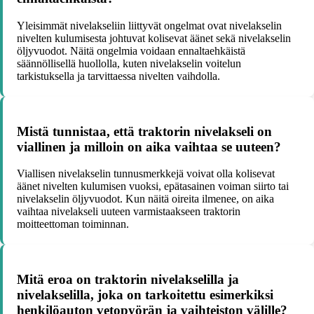
Yleisimmät nivelakseliin liittyvät ongelmat ovat nivelakselin
nivelten kulumisesta johtuvat kolisevat äänet sekä nivelakselin
öljyvuodot. Näitä ongelmia voidaan ennaltaehkäistä
säännöllisellä huollolla, kuten nivelakselin voitelun
tarkistuksella ja tarvittaessa nivelten vaihdolla.
Mistä tunnistaa, että traktorin nivelakseli on
viallinen ja milloin on aika vaihtaa se uuteen?
Viallisen nivelakselin tunnusmerkkejä voivat olla kolisevat
äänet nivelten kulumisen vuoksi, epätasainen voiman siirto tai
nivelakselin öljyvuodot. Kun näitä oireita ilmenee, on aika
vaihtaa nivelakseli uuteen varmistaakseen traktorin
moitteettoman toiminnan.
Mitä eroa on traktorin nivelakselilla ja
nivelakselilla, joka on tarkoitettu esimerkiksi
henkilöauton vetopyörän ja vaihteiston välille?