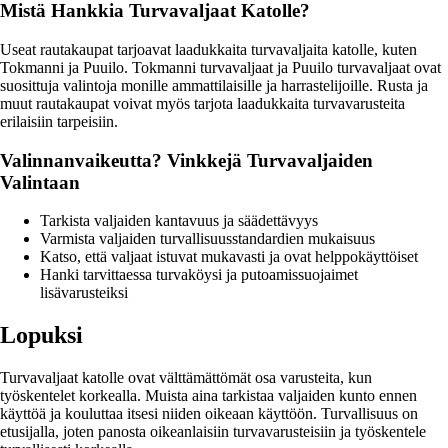
Mistä Hankkia Turvavaljaat Katolle?
Useat rautakaupat tarjoavat laadukkaita turvavaljaita katolle, kuten
Tokmanni ja Puuilo. Tokmanni turvavaljaat ja Puuilo turvavaljaat ovat
suosittuja valintoja monille ammattilaisille ja harrastelijoille. Rusta ja
muut rautakaupat voivat myös tarjota laadukkaita turvavarusteita
erilaisiin tarpeisiin.
Valinnanvaikeutta? Vinkkejä Turvavaljaiden
Valintaan
Tarkista valjaiden kantavuus ja säädettävyys
Varmista valjaiden turvallisuusstandardien mukaisuus
Katso, että valjaat istuvat mukavasti ja ovat helppokäyttöiset
Hanki tarvittaessa turvaköysi ja putoamissuojaimet
lisävarusteiksi
Lopuksi
Turvavaljaat katolle ovat välttämättömät osa varusteita, kun
työskentelet korkealla. Muista aina tarkistaa valjaiden kunto ennen
käyttöä ja kouluttaa itsesi niiden oikeaan käyttöön. Turvallisuus on
etusijalla, joten panosta oikeanlaisiin turvavarusteisiin ja työskentele