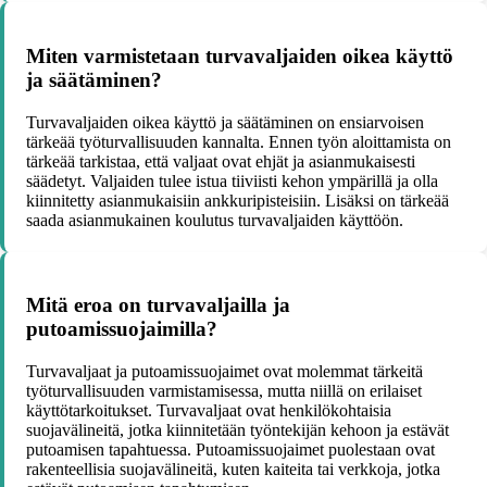
Miten varmistetaan turvavaljaiden oikea käyttö
ja säätäminen?
Turvavaljaiden oikea käyttö ja säätäminen on ensiarvoisen
tärkeää työturvallisuuden kannalta. Ennen työn aloittamista on
tärkeää tarkistaa, että valjaat ovat ehjät ja asianmukaisesti
säädetyt. Valjaiden tulee istua tiiviisti kehon ympärillä ja olla
kiinnitetty asianmukaisiin ankkuripisteisiin. Lisäksi on tärkeää
saada asianmukainen koulutus turvavaljaiden käyttöön.
Mitä eroa on turvavaljailla ja
putoamissuojaimilla?
Turvavaljaat ja putoamissuojaimet ovat molemmat tärkeitä
työturvallisuuden varmistamisessa, mutta niillä on erilaiset
käyttötarkoitukset. Turvavaljaat ovat henkilökohtaisia
suojavälineitä, jotka kiinnitetään työntekijän kehoon ja estävät
putoamisen tapahtuessa. Putoamissuojaimet puolestaan ovat
rakenteellisia suojavälineitä, kuten kaiteita tai verkkoja, jotka