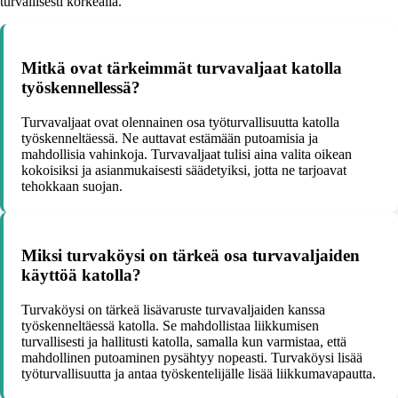
turvallisesti korkealla.
Mitkä ovat tärkeimmät turvavaljaat katolla
työskennellessä?
Turvavaljaat ovat olennainen osa työturvallisuutta katolla
työskenneltäessä. Ne auttavat estämään putoamisia ja
mahdollisia vahinkoja. Turvavaljaat tulisi aina valita oikean
kokoisiksi ja asianmukaisesti säädetyiksi, jotta ne tarjoavat
tehokkaan suojan.
Miksi turvaköysi on tärkeä osa turvavaljaiden
käyttöä katolla?
Turvaköysi on tärkeä lisävaruste turvavaljaiden kanssa
työskenneltäessä katolla. Se mahdollistaa liikkumisen
turvallisesti ja hallitusti katolla, samalla kun varmistaa, että
mahdollinen putoaminen pysähtyy nopeasti. Turvaköysi lisää
työturvallisuutta ja antaa työskentelijälle lisää liikkumavapautta.