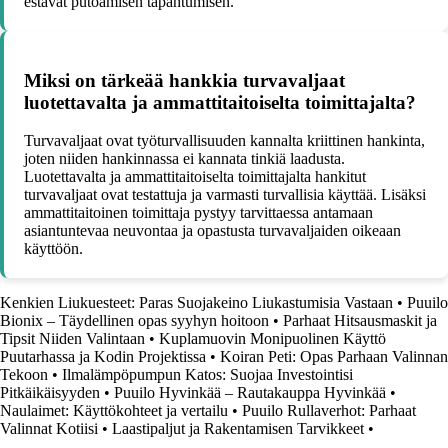
estävät putoamisen tapahtumisen.
Miksi on tärkeää hankkia turvavaljaat
luotettavalta ja ammattitaitoiselta toimittajalta?
Turvavaljaat ovat työturvallisuuden kannalta kriittinen hankinta,
joten niiden hankinnassa ei kannata tinkiä laadusta.
Luotettavalta ja ammattitaitoiselta toimittajalta hankitut
turvavaljaat ovat testattuja ja varmasti turvallisia käyttää. Lisäksi
ammattitaitoinen toimittaja pystyy tarvittaessa antamaan
asiantuntevaa neuvontaa ja opastusta turvavaljaiden oikeaan
käyttöön.
Kenkien Liukuesteet: Paras Suojakeino Liukastumisia Vastaan
•
Puuilo
Bionix – Täydellinen opas syyhyn hoitoon
•
Parhaat Hitsausmaskit ja
Tipsit Niiden Valintaan
•
Kuplamuovin Monipuolinen Käyttö
Puutarhassa ja Kodin Projektissa
•
Koiran Peti: Opas Parhaan Valinnan
Tekoon
•
Ilmalämpöpumpun Katos: Suojaa Investointisi
Pitkäikäisyyden
•
Puuilo Hyvinkää – Rautakauppa Hyvinkää
•
Naulaimet: Käyttökohteet ja vertailu
•
Puuilo Rullaverhot: Parhaat
Valinnat Kotiisi
•
Laastipaljut ja Rakentamisen Tarvikkeet
•