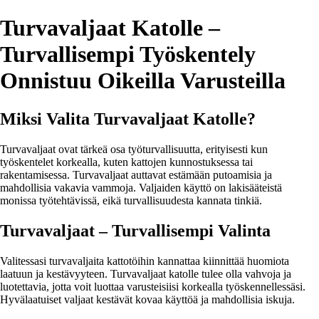
Turvavaljaat Katolle –
Turvallisempi Työskentely
Onnistuu Oikeilla Varusteilla
Miksi Valita Turvavaljaat Katolle?
Turvavaljaat ovat tärkeä osa työturvallisuutta, erityisesti kun
työskentelet korkealla, kuten kattojen kunnostuksessa tai
rakentamisessa. Turvavaljaat auttavat estämään putoamisia ja
mahdollisia vakavia vammoja. Valjaiden käyttö on lakisääteistä
monissa työtehtävissä, eikä turvallisuudesta kannata tinkiä.
Turvavaljaat – Turvallisempi Valinta
Valitessasi turvavaljaita kattotöihin kannattaa kiinnittää huomiota
laatuun ja kestävyyteen. Turvavaljaat katolle tulee olla vahvoja ja
luotettavia, jotta voit luottaa varusteisiisi korkealla työskennellessäsi.
Hyvälaatuiset valjaat kestävät kovaa käyttöä ja mahdollisia iskuja.