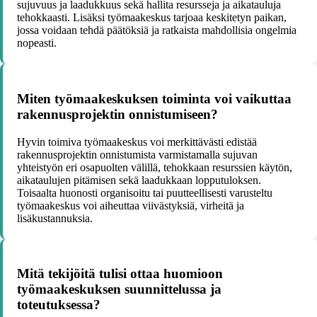
sujuvuus ja laadukkuus sekä hallita resursseja ja aikatauluja
tehokkaasti. Lisäksi työmaakeskus tarjoaa keskitetyn paikan,
jossa voidaan tehdä päätöksiä ja ratkaista mahdollisia ongelmia
nopeasti.
Miten työmaakeskuksen toiminta voi vaikuttaa
rakennusprojektin onnistumiseen?
Hyvin toimiva työmaakeskus voi merkittävästi edistää
rakennusprojektin onnistumista varmistamalla sujuvan
yhteistyön eri osapuolten välillä, tehokkaan resurssien käytön,
aikataulujen pitämisen sekä laadukkaan lopputuloksen.
Toisaalta huonosti organisoitu tai puutteellisesti varusteltu
työmaakeskus voi aiheuttaa viivästyksiä, virheitä ja
lisäkustannuksia.
Mitä tekijöitä tulisi ottaa huomioon
työmaakeskuksen suunnittelussa ja
toteutuksessa?