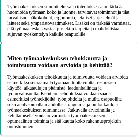
Työmaakeskuksen suunnittelussa ja toteutuksessa on tärkeää
huomioida työmaan koko ja luonne, tarvittavat toiminnot ja tilat,
turvallisuusnäkökohdat, ergonomia, tekniset järjestelmät ja
laitteet sekä ympäristövaatimukset. Lisäksi on tärkeää varmistaa,
että työmaakeskus vastaa projektin tarpeita ja mahdollistaa
sujuvan työskentelyn kaikille osapuolille.
Miten työmaakeskuksen tehokkuutta ja
toimivuutta voidaan arvioida ja kehittää?
Työmaakeskuksen tehokkuutta ja toimivuutta voidaan arvioida
esimerkiksi seuraamalla työmaan tuottavuutta, resurssien
käyttöä, aikataulujen pitämistä, laadunhallintaa ja
työturvallisuutta. Kehittämisehdotuksia voidaan saada
esimerkiksi työntekijöiltä, työnjohdolta ja muilta osapuolilta
sekä analysoimalla mahdollisia ongelmia ja pullonkauloja
työmaakeskuksen toiminnassa. Jatkuvalla arvioinnilla ja
kehittämisellä voidaan varmistaa työmaakeskuksen
optimaalinen toiminta ja sitä kautta koko rakennusprojektin
onnistuminen.