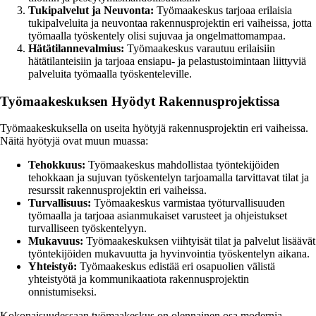
Tukipalvelut ja Neuvonta:
Työmaakeskus tarjoaa erilaisia
tukipalveluita ja neuvontaa rakennusprojektin eri vaiheissa, jotta
työmaalla työskentely olisi sujuvaa ja ongelmattomampaa.
Hätätilannevalmius:
Työmaakeskus varautuu erilaisiin
hätätilanteisiin ja tarjoaa ensiapu- ja pelastustoimintaan liittyviä
palveluita työmaalla työskenteleville.
Työmaakeskuksen Hyödyt Rakennusprojektissa
Työmaakeskuksella on useita hyötyjä rakennusprojektin eri vaiheissa.
Näitä hyötyjä ovat muun muassa:
Tehokkuus:
Työmaakeskus mahdollistaa työntekijöiden
tehokkaan ja sujuvan työskentelyn tarjoamalla tarvittavat tilat ja
resurssit rakennusprojektin eri vaiheissa.
Turvallisuus:
Työmaakeskus varmistaa työturvallisuuden
työmaalla ja tarjoaa asianmukaiset varusteet ja ohjeistukset
turvalliseen työskentelyyn.
Mukavuus:
Työmaakeskuksen viihtyisät tilat ja palvelut lisäävät
työntekijöiden mukavuutta ja hyvinvointia työskentelyn aikana.
Yhteistyö:
Työmaakeskus edistää eri osapuolien välistä
yhteistyötä ja kommunikaatiota rakennusprojektin
onnistumiseksi.
Kokonaisuudessaan työmaakeskus on olennainen osa modernia