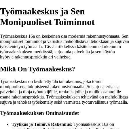
Työmaakeskus ja Sen
Monipuoliset Toiminnot
Työmaakeskus 16a on keskeinen osa modernia rakennustyömaata. Sen
monipuoliset toiminnot ja varustus mahdollistavat tehokkaan ja sujuvan
työskentelyn työmaalla. Tässä artikkelissa käsittelemme tarkemmin
työmaakeskuksen merkitystä, tarjoamia palveluita ja sen käytön
hyötyjä rakennusprojektin eri vaiheissa.
Mikä On Työmaakeskus?
Työmaakeskus on keskitetty tila tai rakennus, joka toimii
monipuolisena tukipisteenä rakennustyömaalla. Se tarjoaa erilaisia
palveluita ja tiloja työntekijöille, urakoitsijoille ja muille osapuolille
osana rakennusprojektia. Työmaakeskuksen tehtävänä on mahdollistaa
sujuva ja tehokas työskentely sekä varmistaa työturvallisuus työmaalla.
Työmaakeskuksen Ominaisuudet
Tyylikäs ja Toimiva Rakennus:
Työmaakeskus 16a on