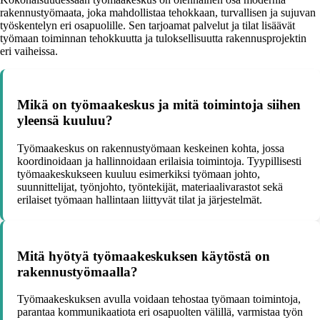
rakennustyömaata, joka mahdollistaa tehokkaan, turvallisen ja sujuvan
työskentelyn eri osapuolille. Sen tarjoamat palvelut ja tilat lisäävät
työmaan toiminnan tehokkuutta ja tuloksellisuutta rakennusprojektin
eri vaiheissa.
Mikä on työmaakeskus ja mitä toimintoja siihen
yleensä kuuluu?
Työmaakeskus on rakennustyömaan keskeinen kohta, jossa
koordinoidaan ja hallinnoidaan erilaisia toimintoja. Tyypillisesti
työmaakeskukseen kuuluu esimerkiksi työmaan johto,
suunnittelijat, työnjohto, työntekijät, materiaalivarastot sekä
erilaiset työmaan hallintaan liittyvät tilat ja järjestelmät.
Mitä hyötyä työmaakeskuksen käytöstä on
rakennustyömaalla?
Työmaakeskuksen avulla voidaan tehostaa työmaan toimintoja,
parantaa kommunikaatiota eri osapuolten välillä, varmistaa työn