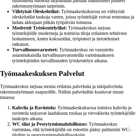
suunniteltu huolella tarjoamaan parhaat mahdolliset puitteet
rakennustyömaan tarpeisiin.
Viihtyisät Oleskelutilat:
Työmaakeskuksessa on viihtyisät
oleskelutilat taukoja varten, joissa työntekijät voivat rentoutua ja
ladata akkujaan pitkän työpäivän lomassa.
Modernit Työskentelytilat:
Työmaakeskus tarjoaa
työntekijöille moderneja ja toimivia tiloja erilaisten tehtävien
hoitamiseen, kuten kokoustilat, työpisteet ja tietotekniset
ratkaisut.
Turvallisuusvarusteet:
Työmaakeskus on varustettu
asianmukaisilla turvallisuusvarusteilla varmistaakseen
työntekijöiden turvallisuuden työskentelyn aikana.
Työmaakeskuksen Palvelut
Työmaakeskus tarjoaa monia erilaisia palveluita ja tukipalveluita
rakennustyömaan osapuolille. Näihin palveluihin kuuluvat muun
muassa:
Kahvila ja Ravintola:
Työmaakeskuksessa toimiva kahvila ja
ravintola tarjoavat laadukasta ruokaa ja virvokkeita työntekijöille
taukojen aikana.
WC-tilat ja Peseytymismahdollisuus:
Työmaakeskus
varmistaa, että työntekijöillä on esteetön pääsy puhtaisiin WC-
tiloihin ja peseytymismahdollisuuksiin.