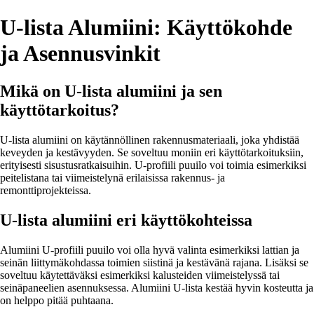
U-lista Alumiini: Käyttökohde
ja Asennusvinkit
Mikä on U-lista alumiini ja sen
käyttötarkoitus?
U-lista alumiini on käytännöllinen rakennusmateriaali, joka yhdistää
keveyden ja kestävyyden. Se soveltuu moniin eri käyttötarkoituksiin,
erityisesti sisustusratkaisuihin. U-profiili puuilo voi toimia esimerkiksi
peitelistana tai viimeistelynä erilaisissa rakennus- ja
remonttiprojekteissa.
U-lista alumiini eri käyttökohteissa
Alumiini U-profiili puuilo voi olla hyvä valinta esimerkiksi lattian ja
seinän liittymäkohdassa toimien siistinä ja kestävänä rajana. Lisäksi se
soveltuu käytettäväksi esimerkiksi kalusteiden viimeistelyssä tai
seinäpaneelien asennuksessa. Alumiini U-lista kestää hyvin kosteutta ja
on helppo pitää puhtaana.