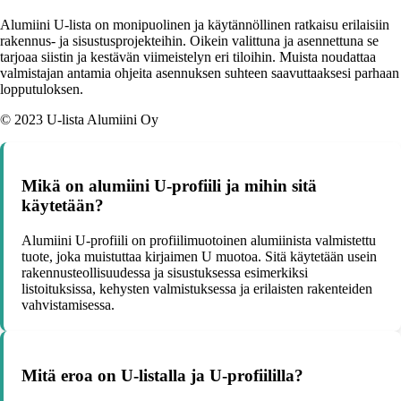
Alumiini U-lista on monipuolinen ja käytännöllinen ratkaisu erilaisiin
rakennus- ja sisustusprojekteihin. Oikein valittuna ja asennettuna se
tarjoaa siistin ja kestävän viimeistelyn eri tiloihin. Muista noudattaa
valmistajan antamia ohjeita asennuksen suhteen saavuttaaksesi parhaan
lopputuloksen.
© 2023 U-lista Alumiini Oy
Mikä on alumiini U-profiili ja mihin sitä
käytetään?
Alumiini U-profiili on profiilimuotoinen alumiinista valmistettu
tuote, joka muistuttaa kirjaimen U muotoa. Sitä käytetään usein
rakennusteollisuudessa ja sisustuksessa esimerkiksi
listoituksissa, kehysten valmistuksessa ja erilaisten rakenteiden
vahvistamisessa.
Mitä eroa on U-listalla ja U-profiililla?