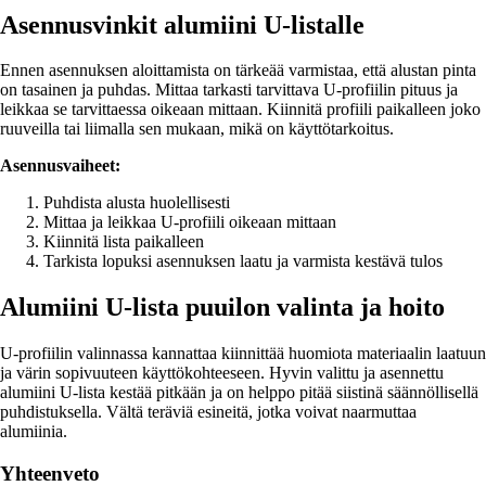
Asennusvinkit alumiini U-listalle
Ennen asennuksen aloittamista on tärkeää varmistaa, että alustan pinta
on tasainen ja puhdas. Mittaa tarkasti tarvittava U-profiilin pituus ja
leikkaa se tarvittaessa oikeaan mittaan. Kiinnitä profiili paikalleen joko
ruuveilla tai liimalla sen mukaan, mikä on käyttötarkoitus.
Asennusvaiheet:
Puhdista alusta huolellisesti
Mittaa ja leikkaa U-profiili oikeaan mittaan
Kiinnitä lista paikalleen
Tarkista lopuksi asennuksen laatu ja varmista kestävä tulos
Alumiini U-lista puuilon valinta ja hoito
U-profiilin valinnassa kannattaa kiinnittää huomiota materiaalin laatuun
ja värin sopivuuteen käyttökohteeseen. Hyvin valittu ja asennettu
alumiini U-lista kestää pitkään ja on helppo pitää siistinä säännöllisellä
puhdistuksella. Vältä teräviä esineitä, jotka voivat naarmuttaa
alumiinia.
Yhteenveto