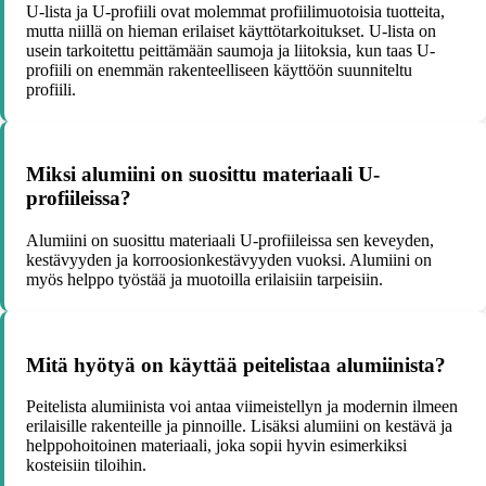
U-lista ja U-profiili ovat molemmat profiilimuotoisia tuotteita,
mutta niillä on hieman erilaiset käyttötarkoitukset. U-lista on
usein tarkoitettu peittämään saumoja ja liitoksia, kun taas U-
profiili on enemmän rakenteelliseen käyttöön suunniteltu
profiili.
Miksi alumiini on suosittu materiaali U-
profiileissa?
Alumiini on suosittu materiaali U-profiileissa sen keveyden,
kestävyyden ja korroosionkestävyyden vuoksi. Alumiini on
myös helppo työstää ja muotoilla erilaisiin tarpeisiin.
Mitä hyötyä on käyttää peitelistaa alumiinista?
Peitelista alumiinista voi antaa viimeistellyn ja modernin ilmeen
erilaisille rakenteille ja pinnoille. Lisäksi alumiini on kestävä ja
helppohoitoinen materiaali, joka sopii hyvin esimerkiksi
kosteisiin tiloihin.