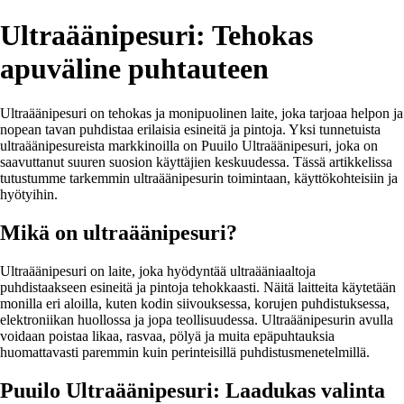
Ultraäänipesuri: Tehokas
apuväline puhtauteen
Ultraäänipesuri on tehokas ja monipuolinen laite, joka tarjoaa helpon ja
nopean tavan puhdistaa erilaisia esineitä ja pintoja. Yksi tunnetuista
ultraäänipesureista markkinoilla on Puuilo Ultraäänipesuri, joka on
saavuttanut suuren suosion käyttäjien keskuudessa. Tässä artikkelissa
tutustumme tarkemmin ultraäänipesurin toimintaan, käyttökohteisiin ja
hyötyihin.
Mikä on ultraäänipesuri?
Ultraäänipesuri on laite, joka hyödyntää ultraääniaaltoja
puhdistaakseen esineitä ja pintoja tehokkaasti. Näitä laitteita käytetään
monilla eri aloilla, kuten kodin siivouksessa, korujen puhdistuksessa,
elektroniikan huollossa ja jopa teollisuudessa. Ultraäänipesurin avulla
voidaan poistaa likaa, rasvaa, pölyä ja muita epäpuhtauksia
huomattavasti paremmin kuin perinteisillä puhdistusmenetelmillä.
Puuilo Ultraäänipesuri: Laadukas valinta