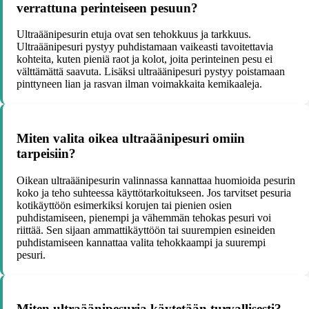
verrattuna perinteiseen pesuun?
Ultraäänipesurin etuja ovat sen tehokkuus ja tarkkuus.
Ultraäänipesuri pystyy puhdistamaan vaikeasti tavoitettavia
kohteita, kuten pieniä raot ja kolot, joita perinteinen pesu ei
välttämättä saavuta. Lisäksi ultraäänipesuri pystyy poistamaan
pinttyneen lian ja rasvan ilman voimakkaita kemikaaleja.
Miten valita oikea ultraäänipesuri omiin
tarpeisiin?
Oikean ultraäänipesurin valinnassa kannattaa huomioida pesurin
koko ja teho suhteessa käyttötarkoitukseen. Jos tarvitset pesuria
kotikäyttöön esimerkiksi korujen tai pienien osien
puhdistamiseen, pienempi ja vähemmän tehokas pesuri voi
riittää. Sen sijaan ammattikäyttöön tai suurempien esineiden
puhdistamiseen kannattaa valita tehokkaampi ja suurempi
pesuri.
Miten ultraäänipesuria käytetään turvallisesti?