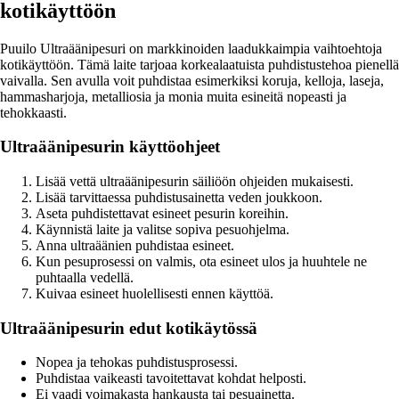
kotikäyttöön
Puuilo Ultraäänipesuri on markkinoiden laadukkaimpia vaihtoehtoja
kotikäyttöön. Tämä laite tarjoaa korkealaatuista puhdistustehoa pienellä
vaivalla. Sen avulla voit puhdistaa esimerkiksi koruja, kelloja, laseja,
hammasharjoja, metalliosia ja monia muita esineitä nopeasti ja
tehokkaasti.
Ultraäänipesurin käyttöohjeet
Lisää vettä ultraäänipesurin säiliöön ohjeiden mukaisesti.
Lisää tarvittaessa puhdistusainetta veden joukkoon.
Aseta puhdistettavat esineet pesurin koreihin.
Käynnistä laite ja valitse sopiva pesuohjelma.
Anna ultraäänien puhdistaa esineet.
Kun pesuprosessi on valmis, ota esineet ulos ja huuhtele ne
puhtaalla vedellä.
Kuivaa esineet huolellisesti ennen käyttöä.
Ultraäänipesurin edut kotikäytössä
Nopea ja tehokas puhdistusprosessi.
Puhdistaa vaikeasti tavoitettavat kohdat helposti.
Ei vaadi voimakasta hankausta tai pesuainetta.