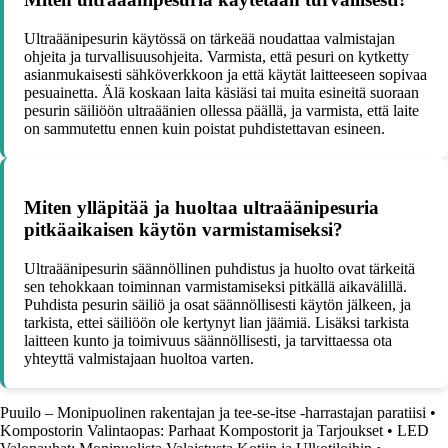
Ultraäänipesurin käytössä on tärkeää noudattaa valmistajan
ohjeita ja turvallisuusohjeita. Varmista, että pesuri on kytketty
asianmukaisesti sähköverkkoon ja että käytät laitteeseen sopivaa
pesuainetta. Älä koskaan laita käsiäsi tai muita esineitä suoraan
pesurin säiliöön ultraäänien ollessa päällä, ja varmista, että laite
on sammutettu ennen kuin poistat puhdistettavan esineen.
Miten ylläpitää ja huoltaa ultraäänipesuria
pitkäaikaisen käytön varmistamiseksi?
Ultraäänipesurin säännöllinen puhdistus ja huolto ovat tärkeitä
sen tehokkaan toiminnan varmistamiseksi pitkällä aikavälillä.
Puhdista pesurin säiliö ja osat säännöllisesti käytön jälkeen, ja
tarkista, ettei säiliöön ole kertynyt lian jäämiä. Lisäksi tarkista
laitteen kunto ja toimivuus säännöllisesti, ja tarvittaessa ota
yhteyttä valmistajaan huoltoa varten.
Puuilo – Monipuolinen rakentajan ja tee-se-itse -harrastajan paratiisi
•
Kompostorin Valintaopas: Parhaat Kompostorit ja Tarjoukset
•
LED