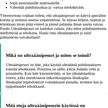
Sopii monenlaisille materiaaleille.
Vähentää puhdistusaikaa ja -vaivaa merkittävästi.
Yhteenvetona voidaan todeta, että ultraäänipesuri on kätevä apuväline
kotona ja monissa muissa ympäristöissä. Se tarjoaa helpon, nopean ja
tehokkaan tavan pitää esineet ja pinnat puhtaina ilman suurta vaivaa.
Puuilo Ultraäänipesuri on laadukas valinta, joka tekee puhdistamisesta
miellyttävää ja tehokasta. Hanki oma ultraäänipesuri ja nauti
puhtaudesta vaivattomasti!
Mikä on ultraäänipesuri ja miten se toimii?
Ultraäänipesuri on laite, joka käyttää ultraääniä puhdistaakseen
esineitä tehokkaasti. Pesurissa on säiliö, johon lisätään vettä ja
pesuainetta. Kun laite käynnistetään, se luo ultraääniaaltoja
veteen, jotka muodostavat mikroskooppisia ilmakuplia.
Ilmakuplat implodoituvat voimakkaasti pinnalla, irrottaen lian ja
epäpuhtaudet tehokkaasti.
Mitä etuja ultraäänipesurin käytössä on