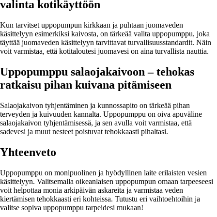
valinta kotikäyttöön
Kun tarvitset uppopumpun kirkkaan ja puhtaan juomaveden
käsittelyyn esimerkiksi kaivosta, on tärkeää valita uppopumppu, joka
täyttää juomaveden käsittelyyn tarvittavat turvallisuusstandardit. Näin
voit varmistaa, että kotitaloutesi juomavesi on aina turvallista nauttia.
Uppopumppu salaojakaivoon – tehokas
ratkaisu pihan kuivana pitämiseen
Salaojakaivon tyhjentäminen ja kunnossapito on tärkeää pihan
terveyden ja kuivuuden kannalta. Uppopumppu on oiva apuväline
salaojakaivon tyhjentämisessä, ja sen avulla voit varmistaa, että
sadevesi ja muut nesteet poistuvat tehokkaasti pihaltasi.
Yhteenveto
Uppopumppu on monipuolinen ja hyödyllinen laite erilaisten vesien
käsittelyyn. Valitsemalla oikeanlaisen uppopumpun omaan tarpeeseesi
voit helpottaa monia arkipäivän askareita ja varmistaa veden
kiertämisen tehokkaasti eri kohteissa. Tutustu eri vaihtoehtoihin ja
valitse sopiva uppopumppu tarpeidesi mukaan!