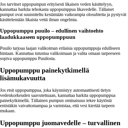
Jos tarvitset uppopumpun erityisesti likaisen veden käsittelyyn,
kannattaa harkita tehokasta uppopumppua likavedelle. Tällaiset
pumput ovat suunniteltu kestämään vaikeampia olosuhteita ja pystyvät
käsittelemään likaista vettä ilman ongelmia.
Uppopumppu puuilo – edullinen vaihtoehto
laadukkaaseen uppopumppuun
Puuilo tarjoaa laajan valikoiman erilaisia uppopumppuja edulliseen
hintaan. Kannattaa tutustua valikoimaan ja valita omaan tarpeeseen
sopiva uppopumppu Puuilosta.
Uppopumppu painekytkimellä
lisämukavuutta
Jos etsit uppopumppua, joka käynnistyy automaattisesti tietyn
vedenkorkeuden saavutettuaan, kannattaa harkita uppopumppua
painekytkimellä. Tällainen pumpun ominaisuus tekee käytöstä
entistäkin vaivattomampaa ja varmistaa, että vesi kiertää tarpeen
mukaan.
Uppopumppu juomavedelle – turvallinen