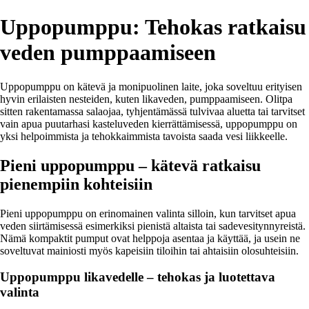
Uppopumppu: Tehokas ratkaisu
veden pumppaamiseen
Uppopumppu on kätevä ja monipuolinen laite, joka soveltuu erityisen
hyvin erilaisten nesteiden, kuten likaveden, pumppaamiseen. Olitpa
sitten rakentamassa salaojaa, tyhjentämässä tulvivaa aluetta tai tarvitset
vain apua puutarhasi kasteluveden kierrättämisessä, uppopumppu on
yksi helpoimmista ja tehokkaimmista tavoista saada vesi liikkeelle.
Pieni uppopumppu – kätevä ratkaisu
pienempiin kohteisiin
Pieni uppopumppu on erinomainen valinta silloin, kun tarvitset apua
veden siirtämisessä esimerkiksi pienistä altaista tai sadevesitynnyreistä.
Nämä kompaktit pumput ovat helppoja asentaa ja käyttää, ja usein ne
soveltuvat mainiosti myös kapeisiin tiloihin tai ahtaisiin olosuhteisiin.
Uppopumppu likavedelle – tehokas ja luotettava
valinta