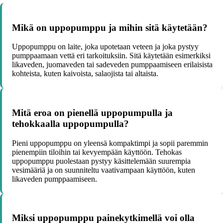
Mikä on uppopumppu ja mihin sitä käytetään?
Uppopumppu on laite, joka upotetaan veteen ja joka pystyy
pumppaamaan vettä eri tarkoituksiin. Sitä käytetään esimerkiksi
likaveden, juomaveden tai sadeveden pumppaamiseen erilaisista
kohteista, kuten kaivoista, salaojista tai altaista.
Mitä eroa on pienellä uppopumpulla ja
tehokkaalla uppopumpulla?
Pieni uppopumppu on yleensä kompaktimpi ja sopii paremmin
pienempiin tiloihin tai kevyempään käyttöön. Tehokas
uppopumppu puolestaan pystyy käsittelemään suurempia
vesimääriä ja on suunniteltu vaativampaan käyttöön, kuten
likaveden pumppaamiseen.
Miksi uppopumppu painekytkimellä voi olla