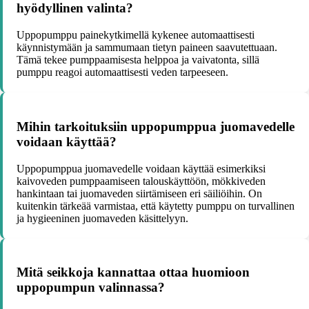
hyödyllinen valinta?
Uppopumppu painekytkimellä kykenee automaattisesti
käynnistymään ja sammumaan tietyn paineen saavutettuaan.
Tämä tekee pumppaamisesta helppoa ja vaivatonta, sillä
pumppu reagoi automaattisesti veden tarpeeseen.
Mihin tarkoituksiin uppopumppua juomavedelle
voidaan käyttää?
Uppopumppua juomavedelle voidaan käyttää esimerkiksi
kaivoveden pumppaamiseen talouskäyttöön, mökkiveden
hankintaan tai juomaveden siirtämiseen eri säiliöihin. On
kuitenkin tärkeää varmistaa, että käytetty pumppu on turvallinen
ja hygieeninen juomaveden käsittelyyn.
Mitä seikkoja kannattaa ottaa huomioon
uppopumpun valinnassa?