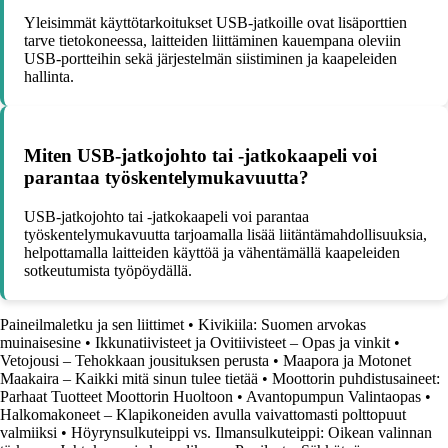
Yleisimmät käyttötarkoitukset USB-jatkoille ovat lisäporttien
tarve tietokoneessa, laitteiden liittäminen kauempana oleviin
USB-portteihin sekä järjestelmän siistiminen ja kaapeleiden
hallinta.
Miten USB-jatkojohto tai -jatkokaapeli voi
parantaa työskentelymukavuutta?
USB-jatkojohto tai -jatkokaapeli voi parantaa
työskentelymukavuutta tarjoamalla lisää liitäntämahdollisuuksia,
helpottamalla laitteiden käyttöä ja vähentämällä kaapeleiden
sotkeutumista työpöydällä.
Paineilmaletku ja sen liittimet
•
Kivikiila: Suomen arvokas
muinaisesine
•
Ikkunatiivisteet ja Ovitiivisteet – Opas ja vinkit
•
Vetojousi – Tehokkaan jousituksen perusta
•
Maapora ja Motonet
Maakaira – Kaikki mitä sinun tulee tietää
•
Moottorin puhdistusaineet:
Parhaat Tuotteet Moottorin Huoltoon
•
Avantopumpun Valintaopas
•
Halkomakoneet – Klapikoneiden avulla vaivattomasti polttopuut
valmiiksi
•
Höyrynsulkuteippi vs. Ilmansulkuteippi: Oikean valinnan