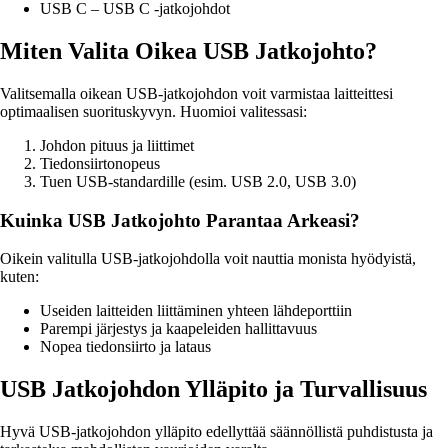
USB C – USB C -jatkojohdot
Miten Valita Oikea USB Jatkojohto?
Valitsemalla oikean USB-jatkojohdon voit varmistaa laitteittesi
optimaalisen suorituskyvyn. Huomioi valitessasi:
Johdon pituus ja liittimet
Tiedonsiirtonopeus
Tuen USB-standardille (esim. USB 2.0, USB 3.0)
Kuinka USB Jatkojohto Parantaa Arkeasi?
Oikein valitulla USB-jatkojohdolla voit nauttia monista hyödyistä,
kuten:
Useiden laitteiden liittäminen yhteen lähdeporttiin
Parempi järjestys ja kaapeleiden hallittavuus
Nopea tiedonsiirto ja lataus
USB Jatkojohdon Ylläpito ja Turvallisuus
Hyvä USB-jatkojohdon ylläpito edellyttää säännöllistä puhdistusta ja