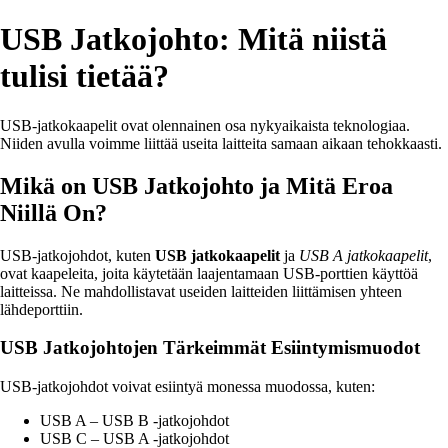
USB Jatkojohto: Mitä niistä
tulisi tietää?
USB-jatkokaapelit ovat olennainen osa nykyaikaista teknologiaa.
Niiden avulla voimme liittää useita laitteita samaan aikaan tehokkaasti.
Mikä on USB Jatkojohto ja Mitä Eroa
Niillä On?
USB-jatkojohdot, kuten
USB jatkokaapelit
ja
USB A jatkokaapelit
,
ovat kaapeleita, joita käytetään laajentamaan USB-porttien käyttöä
laitteissa. Ne mahdollistavat useiden laitteiden liittämisen yhteen
lähdeporttiin.
USB Jatkojohtojen Tärkeimmät Esiintymismuodot
USB-jatkojohdot voivat esiintyä monessa muodossa, kuten:
USB A – USB B -jatkojohdot
USB C – USB A -jatkojohdot