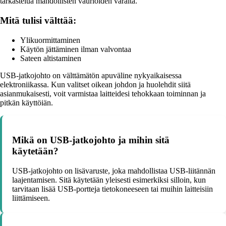
tarkastelua mahdollisten vaurioiden varalta.
Mitä tulisi välttää:
Ylikuormittaminen
Käytön jättäminen ilman valvontaa
Sateen altistaminen
USB-jatkojohto on välttämätön apuväline nykyaikaisessa
elektroniikassa. Kun valitset oikean johdon ja huolehdit siitä
asianmukaisesti, voit varmistaa laitteidesi tehokkaan toiminnan ja
pitkän käyttöiän.
Mikä on USB-jatkojohto ja mihin sitä
käytetään?
USB-jatkojohto on lisävaruste, joka mahdollistaa USB-liitännän
laajentamisen. Sitä käytetään yleisesti esimerkiksi silloin, kun
tarvitaan lisää USB-portteja tietokoneeseen tai muihin laitteisiin
liittämiseen.