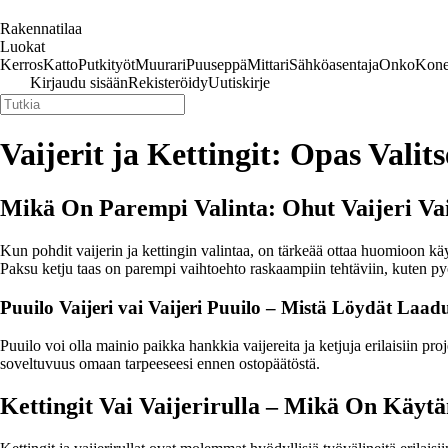
Rakennatilaa
Luokat
Kerros
Katto
Putkityöt
Muurari
Puuseppä
Mittari
Sähköasentaja
Onko
Kone
Kirjaudu sisään
Rekisteröidy
Uutiskirje
Vaijerit ja Kettingit: Opas Vali
Mikä On Parempi Valinta: Ohut Vaijeri Va
Kun pohdit vaijerin ja kettingin valintaa, on tärkeää ottaa huomioon käyt
Paksu ketju taas on parempi vaihtoehto raskaampiin tehtäviin, kuten py
Puuilo Vaijeri vai Vaijeri Puuilo – Mistä Löydät Laad
Puuilo voi olla mainio paikka hankkia vaijereita ja ketjuja erilaisiin pro
soveltuvuus omaan tarpeeseesi ennen ostopäätöstä.
Kettingit Vai Vaijerirulla – Mikä On Käytä