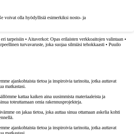
 Ne voivat olla hyödyllisiä esimerkiksi nosto- ja
ri tarpeisiin
•
Aitaverkot: Opas erilaisten verkkoaitojen valintaan
•
arpeellinen turvavaruste, joka suojaa silmiäsi tehokkaasti
•
Puuilo
me ajankohtaista tietoa ja inspiroivia tarinoita, jotka auttavat
ua matkastasi.
sällömme kattaa kaiken aina uusimmista materiaaleista ja
t sinua toteuttamaan omia rakennusprojekteja.
ämme on jakaa tietoa, joka auttaa sinua ottamaan askelia kohti
ennellä.
me ajankohtaista tietoa ja inspiroivia tarinoita, jotka auttavat
ua matkastasi.