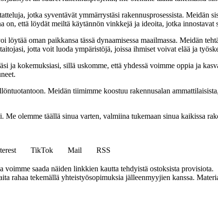
tatteluja, jotka syventävät ymmärrystäsi rakennusprosessista. Meidän si
na on, että löydät meiltä käytännön vinkkejä ja ideoita, jotka innostava
oi löytää oman paikkansa tässä dynaamisessa maailmassa. Meidän tehtäv
tojasi, jotta voit luoda ympäristöjä, joissa ihmiset voivat elää ja työsk
i ja kokemuksiasi, sillä uskomme, että yhdessä voimme oppia ja kasva
uneet.
ällöntuotantoon. Meidän tiimimme koostuu rakennusalan ammattilaisista
isi. Me olemme täällä sinua varten, valmiina tukemaan sinua kaikissa r
terest
TikTok
Mail
RSS
ja voimme saada näiden linkkien kautta tehdyistä ostoksista provisiota.
a rahaa tekemällä yhteistyösopimuksia jälleenmyyjien kanssa. Materiaal