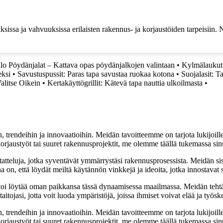
tuuksissa ja vahvuuksissa erilaisten rakennus- ja korjaustöiden tarpeisiin.
lo Pöydänjalat – Kattava opas pöydänjalkojen valintaan
•
Kylmälaukut e
eksi
•
Savustuspussit: Paras tapa savustaa ruokaa kotona
•
Suojalasit: T
alitse Oikein
•
Kertakäyttögrillit: Kätevä tapa nauttia ulkoilmasta
•
, trendeihin ja innovaatioihin. Meidän tavoitteemme on tarjota lukijoillem
jaustyöt tai suuret rakennusprojektit, me olemme täällä tukemassa sin
tatteluja, jotka syventävät ymmärrystäsi rakennusprosessista. Meidän si
na on, että löydät meiltä käytännön vinkkejä ja ideoita, jotka innostava
oi löytää oman paikkansa tässä dynaamisessa maailmassa. Meidän tehtäv
tojasi, jotta voit luoda ympäristöjä, joissa ihmiset voivat elää ja työsk
, trendeihin ja innovaatioihin. Meidän tavoitteemme on tarjota lukijoillem
jaustyöt tai suuret rakennusprojektit, me olemme täällä tukemassa sin