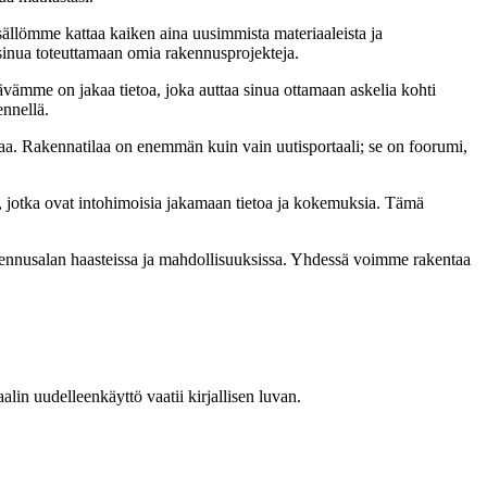
sällömme kattaa kaiken aina uusimmista materiaaleista ja
t sinua toteuttamaan omia rakennusprojekteja.
ämme on jakaa tietoa, joka auttaa sinua ottamaan askelia kohti
ennellä.
a. Rakennatilaa on enemmän kuin vain uutisportaali; se on foorumi,
, jotka ovat intohimoisia jakamaan tietoa ja kokemuksia. Tämä
akennusalan haasteissa ja mahdollisuuksissa. Yhdessä voimme rakentaa
in uudelleenkäyttö vaatii kirjallisen luvan.