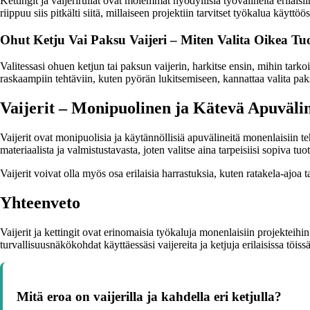
Kettingit ja vaijerirullat ovat molemmat hyödyllisiä työvälineitä erilaisii
riippuu siis pitkälti siitä, millaiseen projektiin tarvitset työkalua käyttöös
Ohut Ketju Vai Paksu Vaijeri – Miten Valita Oikea Tu
Valitessasi ohuen ketjun tai paksun vaijerin, harkitse ensin, mihin tarkoi
raskaampiin tehtäviin, kuten pyörän lukitsemiseen, kannattaa valita paks
Vaijerit – Monipuolinen ja Kätevä Apuväli
Vaijerit ovat monipuolisia ja käytännöllisiä apuvälineitä monenlaisiin te
materiaalista ja valmistustavasta, joten valitse aina tarpeisiisi sopiva tuot
Vaijerit voivat olla myös osa erilaisia harrastuksia, kuten ratakela-ajoa t
Yhteenveto
Vaijerit ja kettingit ovat erinomaisia työkaluja monenlaisiin projekteih
turvallisuusnäkökohdat käyttäessäsi vaijereita ja ketjuja erilaisissa töissä
Mitä eroa on vaijerilla ja kahdella eri ketjulla?