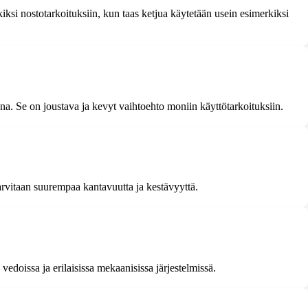
iksi nostotarkoituksiin, kun taas ketjua käytetään usein esimerkiksi
na. Se on joustava ja kevyt vaihtoehto moniin käyttötarkoituksiin.
arvitaan suurempaa kantavuutta ja kestävyyttä.
 vedoissa ja erilaisissa mekaanisissa järjestelmissä.