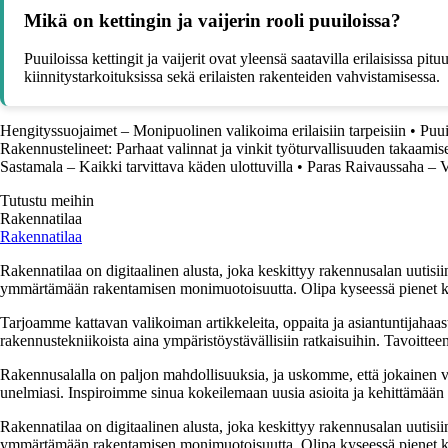
Mikä on kettingin ja vaijerin rooli puuiloissa?
Puuiloissa kettingit ja vaijerit ovat yleensä saatavilla erilaisissa pi
kiinnitystarkoituksissa sekä erilaisten rakenteiden vahvistamisessa.
Hengityssuojaimet – Monipuolinen valikoima erilaisiin tarpeisiin
•
Puui
Rakennustelineet: Parhaat valinnat ja vinkit työturvallisuuden takaamis
Sastamala – Kaikki tarvittava käden ulottuvilla
•
Paras Raivaussaha – V
Tutustu meihin
Rakennatilaa
Rakennatilaa
Rakennatilaa on digitaalinen alusta, joka keskittyy rakennusalan uutisiin
ymmärtämään rakentamisen monimuotoisuutta. Olipa kyseessä pienet kor
Tarjoamme kattavan valikoiman artikkeleita, oppaita ja asiantuntijahaas
rakennustekniikoista aina ympäristöystävällisiin ratkaisuihin. Tavoittee
Rakennusalalla on paljon mahdollisuuksia, ja uskomme, että jokainen v
unelmiasi. Inspiroimme sinua kokeilemaan uusia asioita ja kehittämään tai
Rakennatilaa on digitaalinen alusta, joka keskittyy rakennusalan uutisiin
ymmärtämään rakentamisen monimuotoisuutta. Olipa kyseessä pienet kor