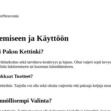
et
Neuvonta
tsemiseen ja Käyttöön
i Paksu Kettinki?
tötarkoitus sekä tarvittava kestävyys ja lujuus. Ohut vaijeri sopii kevye
örän lukitsemiseen tai kuorman kiinnittämiseen.
ukkaat Tuotteet?
jekteihin. Tarjolla voi olla sekä ohuita vaijereita että paksuja ketjuja mo
nnöllisempi Valinta?