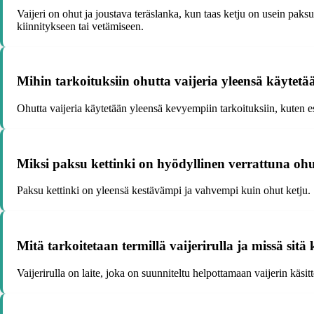
Vaijeri on ohut ja joustava teräslanka, kun taas ketju on usein paks
kiinnitykseen tai vetämiseen.
Mihin tarkoituksiin ohutta vaijeria yleensä käytetä
Ohutta vaijeria käytetään yleensä kevyempiin tarkoituksiin, kuten e
Miksi paksu kettinki on hyödyllinen verrattuna oh
Paksu kettinki on yleensä kestävämpi ja vahvempi kuin ohut ketju. S
Mitä tarkoitetaan termillä vaijerirulla ja missä sitä
Vaijerirulla on laite, joka on suunniteltu helpottamaan vaijerin käsit