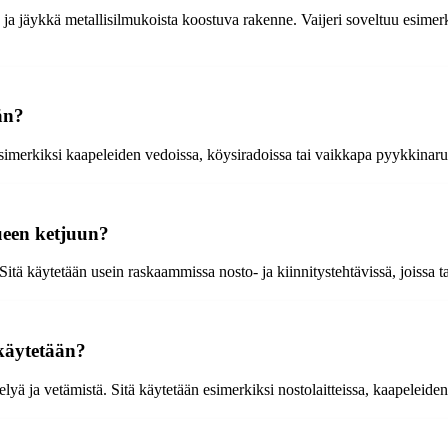
u ja jäykkä metallisilmukoista koostuva rakenne. Vaijeri soveltuu esimerk
än?
simerkiksi kaapeleiden vedoissa, köysiradoissa tai vaikkapa pyykkinaru
ueen ketjuun?
itä käytetään usein raskaammissa nosto- ja kiinnitystehtävissä, joissa t
 käytetään?
telyä ja vetämistä. Sitä käytetään esimerkiksi nostolaitteissa, kaapeleiden