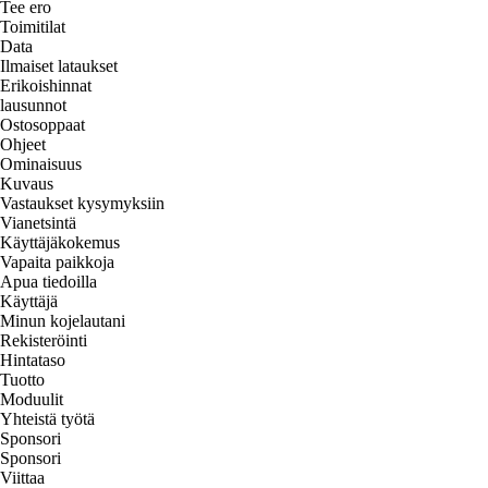
Tee ero
Toimitilat
Data
Ilmaiset lataukset
Erikoishinnat
lausunnot
Ostosoppaat
Ohjeet
Ominaisuus
Kuvaus
Vastaukset kysymyksiin
Vianetsintä
Käyttäjäkokemus
Vapaita paikkoja
Apua tiedoilla
Käyttäjä
Minun kojelautani
Rekisteröinti
Hintataso
Tuotto
Moduulit
Yhteistä työtä
Sponsori
Sponsori
Viittaa