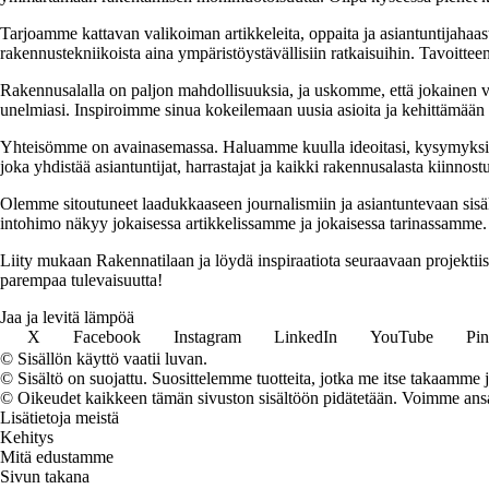
Tarjoamme kattavan valikoiman artikkeleita, oppaita ja asiantuntijahaas
rakennustekniikoista aina ympäristöystävällisiin ratkaisuihin. Tavoittee
Rakennusalalla on paljon mahdollisuuksia, ja uskomme, että jokainen v
unelmiasi. Inspiroimme sinua kokeilemaan uusia asioita ja kehittämään tai
Yhteisömme on avainasemassa. Haluamme kuulla ideoitasi, kysymyksiäs
joka yhdistää asiantuntijat, harrastajat ja kaikki rakennusalasta kiinnost
Olemme sitoutuneet laadukkaaseen journalismiin ja asiantuntevaan sis
intohimo näkyy jokaisessa artikkelissamme ja jokaisessa tarinassamme.
Liity mukaan Rakennatilaan ja löydä inspiraatiota seuraavaan projekti
parempaa tulevaisuutta!
Jaa ja levitä lämpöä
X
Facebook
Instagram
LinkedIn
YouTube
Pin
© Sisällön käyttö vaatii luvan.
© Sisältö on suojattu. Suosittelemme tuotteita, jotka me itse takaamme 
© Oikeudet kaikkeen tämän sivuston sisältöön pidätetään. Voimme ansait
Lisätietoja meistä
Kehitys
Mitä edustamme
Sivun takana