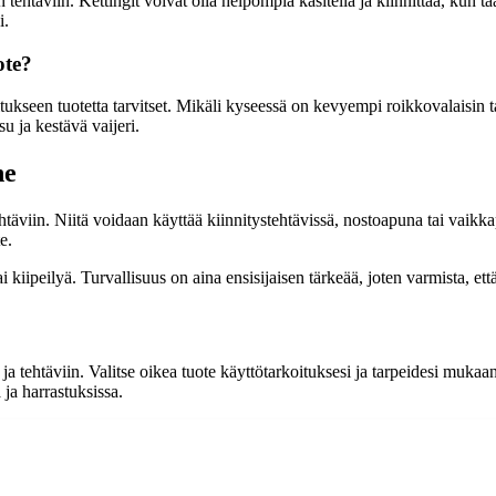
n tehtäviin. Kettingit voivat olla helpompia käsitellä ja kiinnittää, kun ta
i.
ote?
tukseen tuotetta tarvitset. Mikäli kyseessä on kevyempi roikkovalaisin tai 
u ja kestävä vaijeri.
ne
htäviin. Niitä voidaan käyttää kiinnitystehtävissä, nostoapuna tai vaikka
e.
ai kiipeilyä. Turvallisuus on aina ensisijaisen tärkeää, joten varmista, et
in ja tehtäviin. Valitse oikea tuote käyttötarkoituksesi ja tarpeidesi m
 ja harrastuksissa.