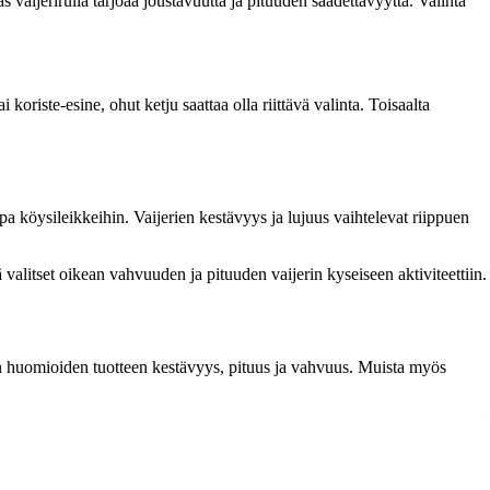
as vaijerirulla tarjoaa joustavuutta ja pituuden säädettävyyttä. Valinta
koriste-esine, ohut ketju saattaa olla riittävä valinta. Toisaalta
pa köysileikkeihin. Vaijerien kestävyys ja lujuus vaihtelevat riippuen
tä valitset oikean vahvuuden ja pituuden vaijerin kyseiseen aktiviteettiin.
ukaan huomioiden tuotteen kestävyys, pituus ja vahvuus. Muista myös