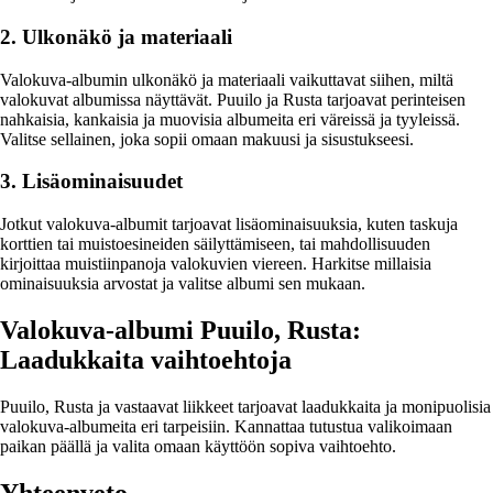
2. Ulkonäkö ja materiaali
Valokuva-albumin ulkonäkö ja materiaali vaikuttavat siihen, miltä
valokuvat albumissa näyttävät. Puuilo ja Rusta tarjoavat perinteisen
nahkaisia, kankaisia ja muovisia albumeita eri väreissä ja tyyleissä.
Valitse sellainen, joka sopii omaan makuusi ja sisustukseesi.
3. Lisäominaisuudet
Jotkut valokuva-albumit tarjoavat lisäominaisuuksia, kuten taskuja
korttien tai muistoesineiden säilyttämiseen, tai mahdollisuuden
kirjoittaa muistiinpanoja valokuvien viereen. Harkitse millaisia
ominaisuuksia arvostat ja valitse albumi sen mukaan.
Valokuva-albumi Puuilo, Rusta:
Laadukkaita vaihtoehtoja
Puuilo, Rusta ja vastaavat liikkeet tarjoavat laadukkaita ja monipuolisia
valokuva-albumeita eri tarpeisiin. Kannattaa tutustua valikoimaan
paikan päällä ja valita omaan käyttöön sopiva vaihtoehto.
Yhteenveto