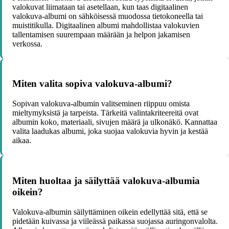
valokuvat liimataan tai asetellaan, kun taas digitaalinen
valokuva-albumi on sähköisessä muodossa tietokoneella tai
muistitikulla. Digitaalinen albumi mahdollistaa valokuvien
tallentamisen suurempaan määrään ja helpon jakamisen
verkossa.
Miten valita sopiva valokuva-albumi?
Sopivan valokuva-albumin valitseminen riippuu omista
mieltymyksistä ja tarpeista. Tärkeitä valintakriteereitä ovat
albumin koko, materiaali, sivujen määrä ja ulkonäkö. Kannattaa
valita laadukas albumi, joka suojaa valokuvia hyvin ja kestää
aikaa.
Miten huoltaa ja säilyttää valokuva-albumia
oikein?
Valokuva-albumin säilyttäminen oikein edellyttää sitä, että se
pidetään kuivassa ja viileässä paikassa suojassa auringonvalolta.