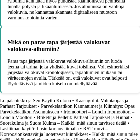
Albumia kannattaa myös puhdistaa säännöllisesti pehmeällä
liinalla pölystä ja likaantumisesta. Jos albumissa on vanhoja
valokuvia, ne kannattaa skannata digitaaliseen muotoon
varmuuskopiointia varten.
Mikä on paras tapa järjestää valokuvat
valokuva-albumiin?
Paras tapa järjestää valokuvat valokuva-albumiin on luoda
teema tai tarina, joka yhdistää kuvat toisiinsa. Voit esimerkiksi
järjestää valokuvat kronologisesti, tapahtumien mukaan tai
väriteemojen avulla. Tärkeää on, että valokuvat ovat helposti
löydettävissä ja niiden katselu on miellyttävää.
Leipälaatikko ja Sen Käyttö Kotona
•
Kaasugrillit: Valintaopas ja
Parhaat Tarjoukset
•
Parvekelaatikon Kannattimet ja Kiinnitys: Opas
Parvekelaatikon Asennukseen
•
Irtomoottori – Loncin Irtomoottori –
Loncin Moottori
•
Briketit ja Pelletit: Parhaat Tarjoukset ja Hinnat
•
Suorakulma ja Suora Kulma – Kaikki, mitä sinun tarvitsee tietää
•
Lasiliiman käyttö: Lasin korjaus liimalla
•
RST ruuvi –
Korroosionkestävät ja luotettavat kiinnikkeet
•
Kaikki mitä sinun tulee
tietää sähkölämmityksen pattereista
•
Hiomalaikka: Käytännön Opas
•