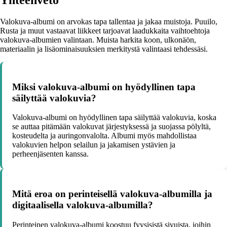
Valokuva-albumi on arvokas tapa tallentaa ja jakaa muistoja. Puuilo,
Rusta ja muut vastaavat liikkeet tarjoavat laadukkaita vaihtoehtoja
valokuva-albumien valintaan. Muista harkita koon, ulkonäön,
materiaalin ja lisäominaisuuksien merkitystä valintaasi tehdessäsi.
Miksi valokuva-albumi on hyödyllinen tapa
säilyttää valokuvia?
Valokuva-albumi on hyödyllinen tapa säilyttää valokuvia, koska
se auttaa pitämään valokuvat järjestyksessä ja suojassa pölyltä,
kosteudelta ja auringonvalolta. Albumi myös mahdollistaa
valokuvien helpon selailun ja jakamisen ystävien ja
perheenjäsenten kanssa.
Mitä eroa on perinteisellä valokuva-albumilla ja
digitaalisella valokuva-albumilla?
Perinteinen valokuva-albumi koostuu fyysisistä sivuista, joihin