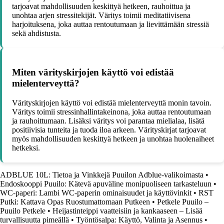
tarjoavat mahdollisuuden keskittyä hetkeen, rauhoittua ja
unohtaa arjen stressitekijät. Väritys toimii meditatiivisena
harjoituksena, joka auttaa rentoutumaan ja lievittämään stressiä
sekä ahdistusta.
Miten värityskirjojen käyttö voi edistää
mielenterveyttä?
Värityskirjojen käyttö voi edistää mielenterveyttä monin tavoin.
Väritys toimii stressinhallintakeinona, joka auttaa rentoutumaan
ja rauhoittumaan. Lisäksi väritys voi parantaa mielialaa, lisätä
positiivisia tunteita ja tuoda iloa arkeen. Värityskirjat tarjoavat
myös mahdollisuuden keskittyä hetkeen ja unohtaa huolenaiheet
hetkeksi.
ADBLUE 10L: Tietoa ja Vinkkejä Puuilon Adblue-valikoimasta
•
Endoskooppi Puuilo: Kätevä apuväline monipuoliseen tarkasteluun
•
WC-paperi: Lambi WC-paperin ominaisuudet ja käyttövinkit
•
RST
Putki: Kattava Opas Ruostumattomaan Putkeen
•
Petkele Puuilo –
Puuilo Petkele
•
Heijastinteippi vaatteisiin ja kankaaseen – Lisää
turvallisuutta pimeällä
•
Työntösalpa: Käyttö, Valinta ja Asennus
•