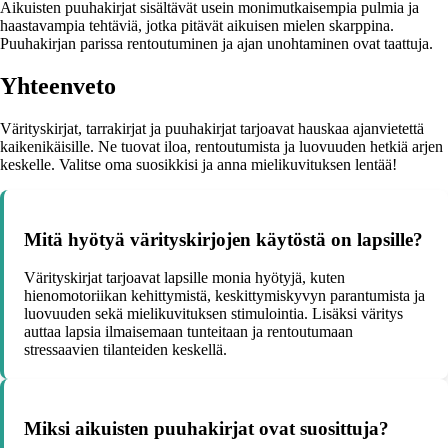
Aikuisten puuhakirjat sisältävät usein monimutkaisempia pulmia ja
haastavampia tehtäviä, jotka pitävät aikuisen mielen skarppina.
Puuhakirjan parissa rentoutuminen ja ajan unohtaminen ovat taattuja.
Yhteenveto
Värityskirjat, tarrakirjat ja puuhakirjat tarjoavat hauskaa ajanvietettä
kaikenikäisille. Ne tuovat iloa, rentoutumista ja luovuuden hetkiä arjen
keskelle. Valitse oma suosikkisi ja anna mielikuvituksen lentää!
Mitä hyötyä värityskirjojen käytöstä on lapsille?
Värityskirjat tarjoavat lapsille monia hyötyjä, kuten
hienomotoriikan kehittymistä, keskittymiskyvyn parantumista ja
luovuuden sekä mielikuvituksen stimulointia. Lisäksi väritys
auttaa lapsia ilmaisemaan tunteitaan ja rentoutumaan
stressaavien tilanteiden keskellä.
Miksi aikuisten puuhakirjat ovat suosittuja?