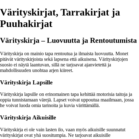
Värityskirjat, Tarrakirjat ja
Puuhakirjat
Värityskirja – Luovuutta ja Rentoutumista
Värityskirja on mainio tapa rentoutua ja ilmaista luovuutta. Monet
pitävät värityskirjoista sekä lapsena että aikuisena. Värityskirjojen
suosio ei näytä laantuvan, sillä ne tarjoavat ajanvietettä ja
mahdollisuuden unohtaa arjen kiireet.
Värityskirja Lapsille
Värityskirja lapsille on erinomainen tapa kehittää motorisia taitoja ja
oppia tunnistamaan värejä. Lapset voivat uppoutua maailmaan, jossa
he voivat luoda omia tarinoita ja kuvia värittämällä.
Värityskirja Aikuisille
Värityskirja ei ole vain lasten ilo, vaan myös aikuisille suunnatut
värityskirjat ovat yhä suositumpia. Ne tarjoavat aikuisille