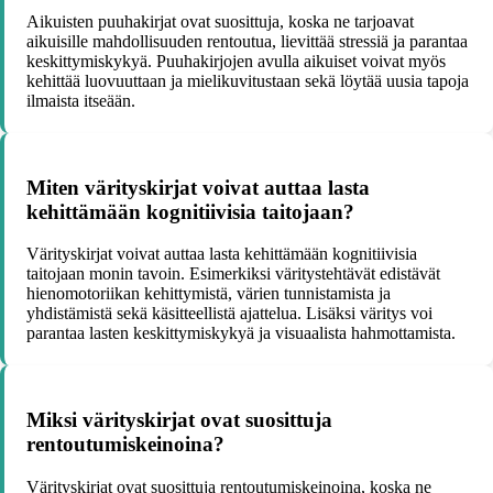
Aikuisten puuhakirjat ovat suosittuja, koska ne tarjoavat
aikuisille mahdollisuuden rentoutua, lievittää stressiä ja parantaa
keskittymiskykyä. Puuhakirjojen avulla aikuiset voivat myös
kehittää luovuuttaan ja mielikuvitustaan sekä löytää uusia tapoja
ilmaista itseään.
Miten värityskirjat voivat auttaa lasta
kehittämään kognitiivisia taitojaan?
Värityskirjat voivat auttaa lasta kehittämään kognitiivisia
taitojaan monin tavoin. Esimerkiksi väritystehtävät edistävät
hienomotoriikan kehittymistä, värien tunnistamista ja
yhdistämistä sekä käsitteellistä ajattelua. Lisäksi väritys voi
parantaa lasten keskittymiskykyä ja visuaalista hahmottamista.
Miksi värityskirjat ovat suosittuja
rentoutumiskeinoina?
Värityskirjat ovat suosittuja rentoutumiskeinoina, koska ne