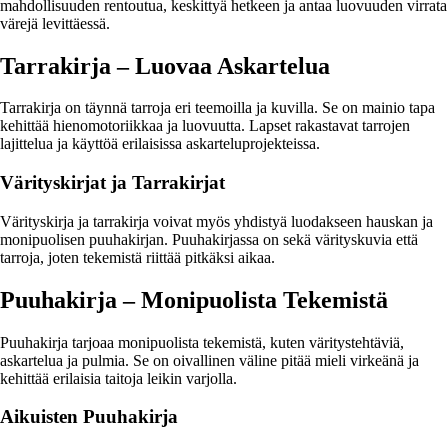
mahdollisuuden rentoutua, keskittyä hetkeen ja antaa luovuuden virrata
värejä levittäessä.
Tarrakirja – Luovaa Askartelua
Tarrakirja on täynnä tarroja eri teemoilla ja kuvilla. Se on mainio tapa
kehittää hienomotoriikkaa ja luovuutta. Lapset rakastavat tarrojen
lajittelua ja käyttöä erilaisissa askarteluprojekteissa.
Värityskirjat ja Tarrakirjat
Värityskirja ja tarrakirja voivat myös yhdistyä luodakseen hauskan ja
monipuolisen puuhakirjan. Puuhakirjassa on sekä värityskuvia että
tarroja, joten tekemistä riittää pitkäksi aikaa.
Puuhakirja – Monipuolista Tekemistä
Puuhakirja tarjoaa monipuolista tekemistä, kuten väritystehtäviä,
askartelua ja pulmia. Se on oivallinen väline pitää mieli virkeänä ja
kehittää erilaisia taitoja leikin varjolla.
Aikuisten Puuhakirja