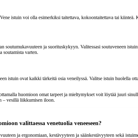
 Vene istuin voi olla esimerkiksi taitettava, kokoontaitettava tai kiinteä
oraan soutumukavuuteen ja suorituskykyyn. Valitessasi soutuveneen istu
ta soutamista varten.
een istuin ovat kaikki tärkeitä osia veneilyssä. Valitse istuin huolella
ottamalla huomioon omat tarpeet ja mieltymykset voit löytää juuri sinull
 – vesillä liikkumisen iloon.
uomioon valittaessa venetuolia veneeseen?
kavuuteen ja ergonomiaan, kestävyyteen ja säänkestävyyteen sekä istui