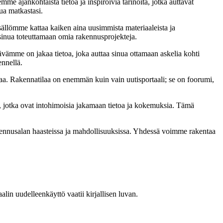
me ajankohtaista tietoa ja inspiroivia tarinoita, jotka auttavat
ua matkastasi.
sällömme kattaa kaiken aina uusimmista materiaaleista ja
t sinua toteuttamaan omia rakennusprojekteja.
ämme on jakaa tietoa, joka auttaa sinua ottamaan askelia kohti
ennellä.
a. Rakennatilaa on enemmän kuin vain uutisportaali; se on foorumi,
, jotka ovat intohimoisia jakamaan tietoa ja kokemuksia. Tämä
akennusalan haasteissa ja mahdollisuuksissa. Yhdessä voimme rakentaa
in uudelleenkäyttö vaatii kirjallisen luvan.