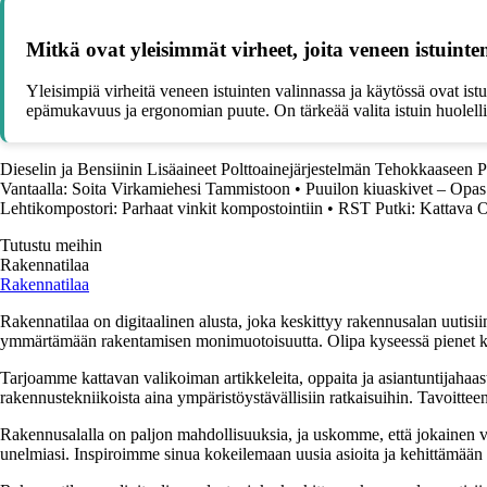
Mitkä ovat yleisimmät virheet, joita veneen istuint
Yleisimpiä virheitä veneen istuinten valinnassa ja käytössä ovat is
epämukavuus ja ergonomian puute. On tärkeää valita istuin huolelli
Dieselin ja Bensiinin Lisäaineet Polttoainejärjestelmän Tehokkaaseen 
Vantaalla: Soita Virkamiehesi Tammistoon
•
Puuilon kiuaskivet – Opas 
Lehtikompostori: Parhaat vinkit kompostointiin
•
RST Putki: Kattava 
Tutustu meihin
Rakennatilaa
Rakennatilaa
Rakennatilaa on digitaalinen alusta, joka keskittyy rakennusalan uutisiin
ymmärtämään rakentamisen monimuotoisuutta. Olipa kyseessä pienet kor
Tarjoamme kattavan valikoiman artikkeleita, oppaita ja asiantuntijahaas
rakennustekniikoista aina ympäristöystävällisiin ratkaisuihin. Tavoittee
Rakennusalalla on paljon mahdollisuuksia, ja uskomme, että jokainen v
unelmiasi. Inspiroimme sinua kokeilemaan uusia asioita ja kehittämään tai