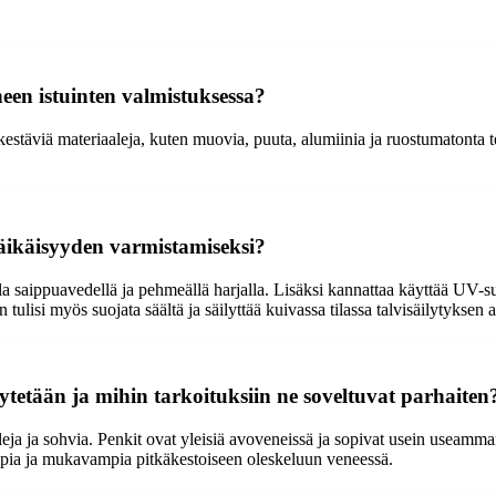
een istuinten valmistuksessa?
kestäviä materiaaleja, kuten muovia, puuta, alumiinia ja ruostumatonta t
tkäikäisyyden varmistamiseksi?
lla saippuavedellä ja pehmeällä harjalla. Lisäksi kannattaa käyttää UV-su
tulisi myös suojata säältä ja säilyttää kuivassa tilassa talvisäilytyksen 
 käytetään ja mihin tarkoituksiin ne soveltuvat parhaiten
eja ja sohvia. Penkit ovat yleisiä avoveneissä ja sopivat usein useamma
pia ja mukavampia pitkäkestoiseen oleskeluun veneessä.