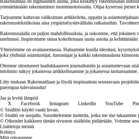
Rakennatilaa on digitaalinen alusta, joka keskittyy rakennusalan uutisiin
ymmärtämään rakentamisen monimuotoisuutta. Olipa kyseessä pienet kor
Tarjoamme kattavan valikoiman artikkeleita, oppaita ja asiantuntijahaas
rakennustekniikoista aina ympäristöystävällisiin ratkaisuihin. Tavoittee
Rakennusalalla on paljon mahdollisuuksia, ja uskomme, että jokainen v
unelmiasi. Inspiroimme sinua kokeilemaan uusia asioita ja kehittämään tai
Yhteisömme on avainasemassa. Haluamme kuulla ideoitasi, kysymyksiäs
joka yhdistää asiantuntijat, harrastajat ja kaikki rakennusalasta kiinnost
Olemme sitoutuneet laadukkaaseen journalismiin ja asiantuntevaan sis
intohimo näkyy jokaisessa artikkelissamme ja jokaisessa tarinassamme.
Liity mukaan Rakennatilaan ja löydä inspiraatiota seuraavaan projekti
parempaa tulevaisuutta!
Jaa ja levitä lämpöä
X
Facebook
Instagram
LinkedIn
YouTube
Pin
© Sisällön käyttö vaatii luvan.
© Sisältö on suojattu. Suosittelemme tuotteita, jotka me itse takaamme 
© Oikeudet kaikkeen tämän sivuston sisältöön pidätetään. Voimme ansait
Lisätietoja meistä
Kehitys
Mitä edustamme