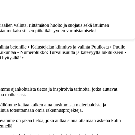
alien valinta, riittämätön huolto ja suojaus sekä istuimen
sianmukaisesti sen pitkäikäisyyden varmistamiseksi.
inta betonille
•
Kalustejalan kiinnitys ja valinta Puuilosta
•
Puuilo
iikuntaa
•
Numerolukko: Turvallisuutta ja kätevyyttä lukitukseen
•
 hyttysiltä!
•
me ajankohtaista tietoa ja inspiroivia tarinoita, jotka auttavat
ua matkastasi.
sällömme kattaa kaiken aina uusimmista materiaaleista ja
t sinua toteuttamaan omia rakennusprojekteja.
ämme on jakaa tietoa, joka auttaa sinua ottamaan askelia kohti
ennellä.