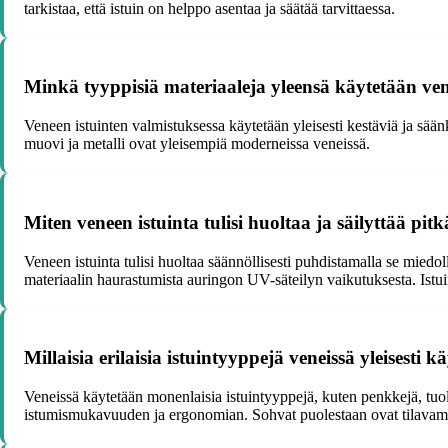
tarkistaa, että istuin on helppo asentaa ja säätää tarvittaessa.
Minkä tyyppisiä materiaaleja yleensä käytetään ven
Veneen istuinten valmistuksessa käytetään yleisesti kestäviä ja sään
muovi ja metalli ovat yleisempiä moderneissa veneissä.
Miten veneen istuinta tulisi huoltaa ja säilyttää pi
Veneen istuinta tulisi huoltaa säännöllisesti puhdistamalla se miedo
materiaalin haurastumista auringon UV-säteilyn vaikutuksesta. Istuin 
Millaisia erilaisia istuintyyppejä veneissä yleisesti
Veneissä käytetään monenlaisia istuintyyppejä, kuten penkkejä, tuol
istumismukavuuden ja ergonomian. Sohvat puolestaan ovat tilavam