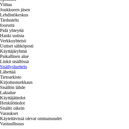
Viittaa
Joukkueen jäsen
Lehdistökeskus
Tiedustelu
foorumi
Pidä yhteyttä
Hanki uutisia
Verkkoyhteisö
Uutiset sähköposti
Käyttäjäryhmä
Paikallinen alue
Linkit sisällössä
Sisällysluettelo
Lähettää
Tietoarkisto
Kirjoitusnurkkaus
Sisällön lähde
Lakialue
Käyttäjätiedot
Henkilötiedot
Sisältö oikein
Varaukset
Käytettävissä olevat ominaisuudet
Vastuullisuus