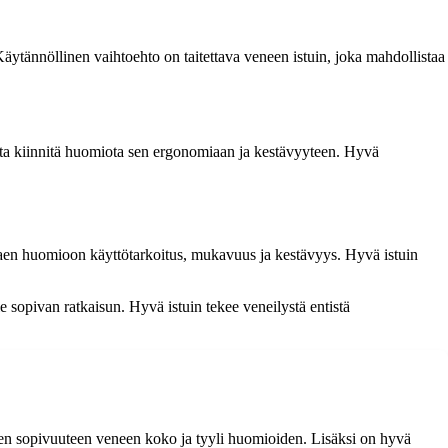
. Käytännöllinen vaihtoehto on taitettava veneen istuin, joka mahdollistaa
inta kiinnitä huomiota sen ergonomiaan ja kestävyyteen. Hyvä
 ottaen huomioon käyttötarkoitus, mukavuus ja kestävyys. Hyvä istuin
e sopivan ratkaisun. Hyvä istuin tekee veneilystä entistä
men sopivuuteen veneen koko ja tyyli huomioiden. Lisäksi on hyvä