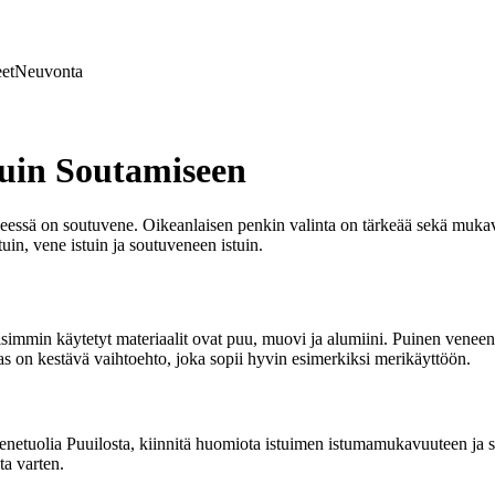
et
Neuvonta
tuin Soutamiseen
seessä on soutuvene. Oikeanlaisen penkin valinta on tärkeää sekä mukav
uin, vene istuin ja soutuveneen istuin.
mmin käytetyt materiaalit ovat puu, muovi ja alumiini. Puinen veneen pe
 on kestävä vaihtoehto, joka sopii hyvin esimerkiksi merikäyttöön.
t venetuolia Puuilosta, kiinnitä huomiota istuimen istumamukavuuteen ja 
ta varten.