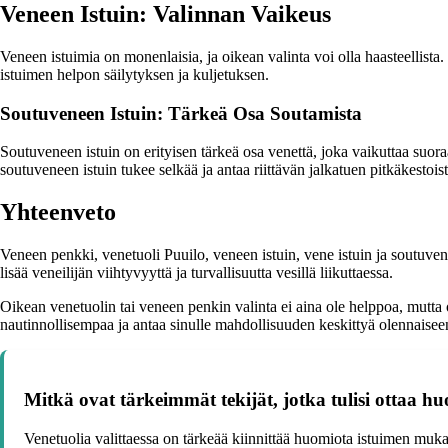
Veneen Istuin: Valinnan Vaikeus
Veneen istuimia on monenlaisia, ja oikean valinta voi olla haasteellista.
istuimen helpon säilytyksen ja kuljetuksen.
Soutuveneen Istuin: Tärkeä Osa Soutamista
Soutuveneen istuin on erityisen tärkeä osa venettä, joka vaikuttaa su
soutuveneen istuin tukee selkää ja antaa riittävän jalkatuen pitkäkestois
Yhteenveto
Veneen penkki, venetuoli Puuilo, veneen istuin, vene istuin ja soutuven
lisää veneilijän viihtyvyyttä ja turvallisuutta vesillä liikuttaessa.
Oikean venetuolin tai veneen penkin valinta ei aina ole helppoa, mutta 
nautinnollisempaa ja antaa sinulle mahdollisuuden keskittyä olennaiseen
Mitkä ovat tärkeimmät tekijät, jotka tulisi ottaa h
Venetuolia valittaessa on tärkeää kiinnittää huomiota istuimen mu