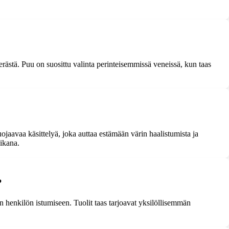
erästä. Puu on suosittu valinta perinteisemmissä veneissä, kun taas
ojaavaa käsittelyä, joka auttaa estämään värin haalistumista ja
aikana.
?
n henkilön istumiseen. Tuolit taas tarjoavat yksilöllisemmän