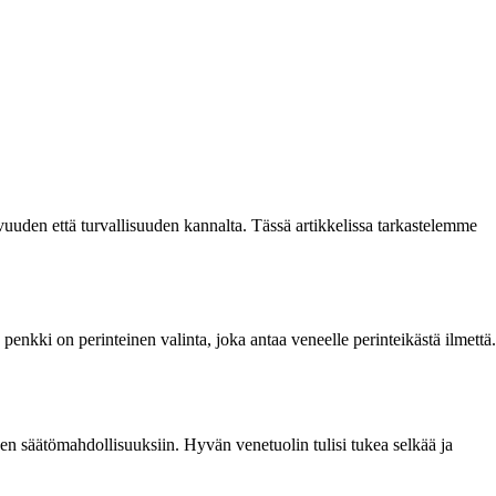
uuden että turvallisuuden kannalta. Tässä artikkelissa tarkastelemme
nkki on perinteinen valinta, joka antaa veneelle perinteikästä ilmettä.
sen säätömahdollisuuksiin. Hyvän venetuolin tulisi tukea selkää ja