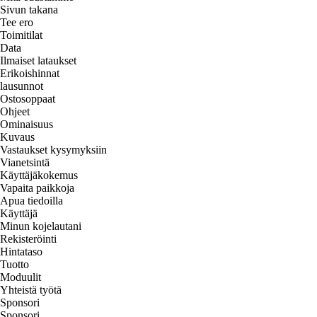
Sivun takana
Tee ero
Toimitilat
Data
Ilmaiset lataukset
Erikoishinnat
lausunnot
Ostosoppaat
Ohjeet
Ominaisuus
Kuvaus
Vastaukset kysymyksiin
Vianetsintä
Käyttäjäkokemus
Vapaita paikkoja
Apua tiedoilla
Käyttäjä
Minun kojelautani
Rekisteröinti
Hintataso
Tuotto
Moduulit
Yhteistä työtä
Sponsori
Sponsori