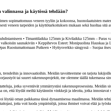
en valinnassa ja käytössä tehdään?
tuimen sopimattomuus veneen tyyliin ja kokoonsa, huonolaatuisten materia
sesti veneen tarpeiden ja käyttötarkoituksen mukaan sekä huoltaa sitä a
Puhdistamiseen
•
Timanttilaikka 125mm ja Kivilaikka 125mm – Paras val
valkoisiin saunakiviin
•
Keppihevos Esteet: Monipuolista Hauskaa ja L
Opas Ruostumattomaan Putkeen
•
Hyttysverkko sängyssä – Suojaa itsesi
, trendeihin ja innovaatioihin. Meidän tavoitteemme on tarjota lukijoillem
jaustyöt tai suuret rakennusprojektit, me olemme täällä tukemassa sin
tatteluja, jotka syventävät ymmärrystäsi rakennusprosessista. Meidän si
na on, että löydät meiltä käytännön vinkkejä ja ideoita, jotka innostava
oi löytää oman paikkansa tässä dynaamisessa maailmassa. Meidän tehtäv
tojasi, jotta voit luoda ympäristöjä, joissa ihmiset voivat elää ja työsk