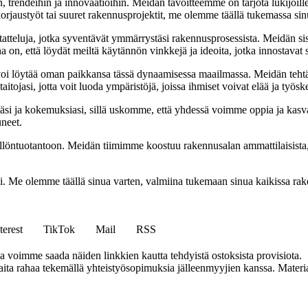
, trendeihin ja innovaatioihin. Meidän tavoitteemme on tarjota lukijoillem
jaustyöt tai suuret rakennusprojektit, me olemme täällä tukemassa sin
tatteluja, jotka syventävät ymmärrystäsi rakennusprosessista. Meidän si
na on, että löydät meiltä käytännön vinkkejä ja ideoita, jotka innostava
oi löytää oman paikkansa tässä dynaamisessa maailmassa. Meidän tehtäv
tojasi, jotta voit luoda ympäristöjä, joissa ihmiset voivat elää ja työsk
i ja kokemuksiasi, sillä uskomme, että yhdessä voimme oppia ja kasva
uneet.
ällöntuotantoon. Meidän tiimimme koostuu rakennusalan ammattilaisista
isi. Me olemme täällä sinua varten, valmiina tukemaan sinua kaikissa r
terest
TikTok
Mail
RSS
ja voimme saada näiden linkkien kautta tehdyistä ostoksista provisiota.
a rahaa tekemällä yhteistyösopimuksia jälleenmyyjien kanssa. Materiaal