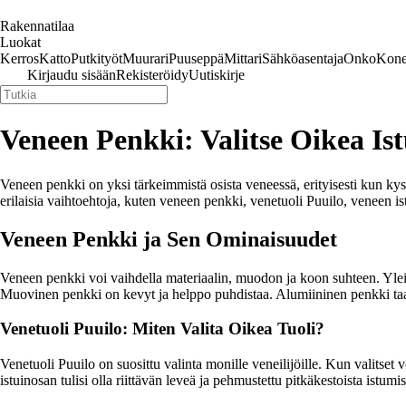
Rakennatilaa
Luokat
Kerros
Katto
Putkityöt
Muurari
Puuseppä
Mittari
Sähköasentaja
Onko
Kone
Kirjaudu sisään
Rekisteröidy
Uutiskirje
Veneen Penkki: Valitse Oikea Is
Veneen penkki on yksi tärkeimmistä osista veneessä, erityisesti kun ky
erilaisia vaihtoehtoja, kuten veneen penkki, venetuoli Puuilo, veneen ist
Veneen Penkki ja Sen Ominaisuudet
Veneen penkki voi vaihdella materiaalin, muodon ja koon suhteen. Yleisi
Muovinen penkki on kevyt ja helppo puhdistaa. Alumiininen penkki taas
Venetuoli Puuilo: Miten Valita Oikea Tuoli?
Venetuoli Puuilo on suosittu valinta monille veneilijöille. Kun valitse
istuinosan tulisi olla riittävän leveä ja pehmustettu pitkäkestoista istumis