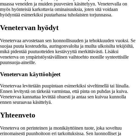
muassa veneiden ja muiden puuvesien käsittelyyn. Venetervalla on
myös hyönteisiä karkottavia ominaisuuksia, joten sitä voidaan
hyödyntää esimerkiksi puutarhassa tuholaisten torjunnassa.
Venetervan hyödyt
Venetervaa arvostetaan sen luonnollisuuden ja tehokkuuden vuoksi. Se
suojaa puuta kosteudelta, auringonvalolta ja muilta ulkoisilta tekijöiltä,
mikä pidentää puutuotteiden kestävyyttä merkittävästi. Lisäksi
veneterva on ympäristöystävällinen vaihtoehto monille synteettisille
puunsuoja-aineille.
Venetervan käyttöohjeet
Venetervaa levitetään puupintaan esimerkiksi siveltimellä tai liinalla.
Ennen levitystä on tärkeää varmistaa, että pinta on puhdas ja kuiva.
Venetervaa kannattaa levittää ohuesti ja antaa sen kuivua kunnolla
ennen seuraavaa käsittelyä.
Yhteenveto
Veneterva on perinteinen ja monikäyttöinen tuote, joka soveltuu
erinomaisesti puunhoitoon eri tarkoituksissa. Sen luonnolliset ja