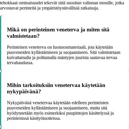
tehokkaat ominaisuudet tekevät siitä suositun valinnan monille, jotka
arvostavat perinteitä ja ympäristöystävällisiä ratkaisuja.
Mikä on perinteinen veneterva ja miten sitä
valmistetaan?
Perinteinen veneterva on luonnonmateriaali, jota käytetään
puuveneiden kyllästämiseen ja suojaamiseen. Sitä valmistetaan
kuivattamalla ja polttamalla mäntyjen juurista saatavaa tervaa
tervahaudassa.
Mihin tarkoituksiin venetervaa käytetään
nykypäivänä?
Nykypäivänä venetervaa käytetään edelleen perinteisten
puuveneiden kyllästämiseen ja suojaamiseen, mutta sitä
hyödynnetään myös esimerkiksi puupintojen käsittelyssä ja
perinteisissä käsityötuotteissa.