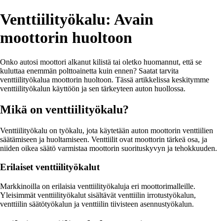
Venttiilityökalu: Avain
moottorin huoltoon
Onko autosi moottori alkanut kilistä tai oletko huomannut, että se
kuluttaa enemmän polttoainetta kuin ennen? Saatat tarvita
venttiilityökalua moottorin huoltoon. Tässä artikkelissa keskitymme
venttiilityökalun käyttöön ja sen tärkeyteen auton huollossa.
Mikä on venttiilityökalu?
Venttiilityökalu on työkalu, jota käytetään auton moottorin venttiilien
säätämiseen ja huoltamiseen. Venttiilit ovat moottorin tärkeä osa, ja
niiden oikea säätö varmistaa moottorin suorituskyvyn ja tehokkuuden.
Erilaiset venttiilityökalut
Markkinoilla on erilaisia venttiilityökaluja eri moottorimalleille.
Yleisimmät venttiilityökalut sisältävät venttiilin irrotustyökalun,
venttiilin säätötyökalun ja venttiilin tiivisteen asennustyökalun.