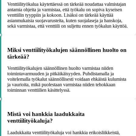
Venttiilityökalua käytettäessä on tärkeää noudattaa valmistajan
antamia ohjeita ja varmistaa, että työkalu on sopiva kyseisen
venttiilin tyyppiin ja kokoon. Lisäksi on tärkeää käyttää
asianmukaisia suojavarusteita, kuten suojalaseja ja hanskoja,
sekä varmistaa, että venttiili on suljettu ennen työkalun käyttöä.
Miksi venttiilityökalujen säännöllinen huolto on
tärkeää?
Venttiilityökalujen säännöllinen huolto varmistaa niiden
toimintavarmuuden ja pitkäikäisyyden. Puhdistamalla ja
voitelemalla työkalut säännöllisesti voidaan ehkäistä kulumista
ja vaurioita, mikä puolestaan varmistaa niiden tehokkaan
toiminnan venttiilien käsittelyssä.
Mistä voi hankkia laadukkaita
venttiilityökaluja?
Laadukkaita venttiilityökaluja voi hankkia erikoisliikkeistä,