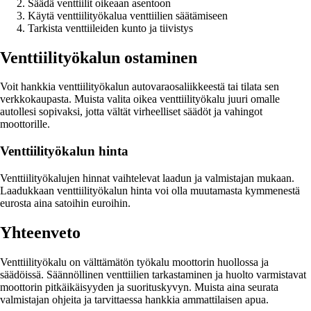
Säädä venttiilit oikeaan asentoon
Käytä venttiilityökalua venttiilien säätämiseen
Tarkista venttiileiden kunto ja tiivistys
Venttiilityökalun ostaminen
Voit hankkia venttiilityökalun autovaraosaliikkeestä tai tilata sen
verkkokaupasta. Muista valita oikea venttiilityökalu juuri omalle
autollesi sopivaksi, jotta vältät virheelliset säädöt ja vahingot
moottorille.
Venttiilityökalun hinta
Venttiilityökalujen hinnat vaihtelevat laadun ja valmistajan mukaan.
Laadukkaan venttiilityökalun hinta voi olla muutamasta kymmenestä
eurosta aina satoihin euroihin.
Yhteenveto
Venttiilityökalu on välttämätön työkalu moottorin huollossa ja
säädöissä. Säännöllinen venttiilien tarkastaminen ja huolto varmistavat
moottorin pitkäikäisyyden ja suorituskyvyn. Muista aina seurata
valmistajan ohjeita ja tarvittaessa hankkia ammattilaisen apua.