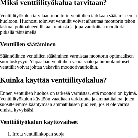
Miksi venttiilityökalua tarvitaan?
Venttiilityökalua tarvitaan moottorin venttiilien tarkkaan säätämiseen ja
huoltoon. Huonosti toimivat venttiilit voivat aiheuttaa moottorin tehon
laskua, polttoaineen liikaa kulutusta ja jopa vaurioittaa moottoria
pitkällä tähtäimellä.
Venttiilien säätäminen
Säännöllinen venttiilien säätäminen varmistaa moottorin optimaalisen
suorituskyvyn. Ylipäätään venttiilien väärä säätö ja huonokuntoiset
venttiilit voivat johtaa vakaviin moottorivaurioihin.
Kuinka käyttää venttiilityökalua?
Ennen venttiilien huoltoa on tärkeää varmistaa, että moottori on kylmä.
Venttiilityökalun käyttöön vaaditaan tarkkuutta ja ammattitaitoa, joten
suosittelemme kääntymään ammattilaisen puoleen, jos et ole varma
omista kyvyistäsi.
Venttiilityökalun käyttövaiheet
Irrota venttiilinkopan suoja