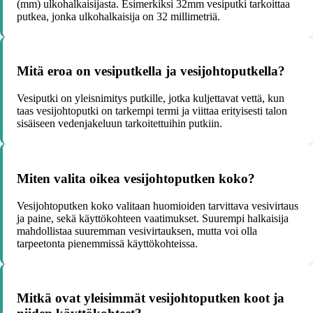
(mm) ulkohalkaisijasta. Esimerkiksi 32mm vesiputki tarkoittaa
putkea, jonka ulkohalkaisija on 32 millimetriä.
Mitä eroa on vesiputkella ja vesijohtoputkella?
Vesiputki on yleisnimitys putkille, jotka kuljettavat vettä, kun
taas vesijohtoputki on tarkempi termi ja viittaa erityisesti talon
sisäiseen vedenjakeluun tarkoitettuihin putkiin.
Miten valita oikea vesijohtoputken koko?
Vesijohtoputken koko valitaan huomioiden tarvittava vesivirtaus
ja paine, sekä käyttökohteen vaatimukset. Suurempi halkaisija
mahdollistaa suuremman vesivirtauksen, mutta voi olla
tarpeetonta pienemmissä käyttökohteissa.
Mitkä ovat yleisimmät vesijohtoputken koot ja