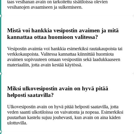
taas vesihanan avain on tarkoitettu sisätiloissa olevien
vesihanojen avaamiseen ja sulkemiseen.
Mistä voi hankkia vesipostin avaimen ja mitä
kannattaa ottaa huomioon valitessa?
Vesipostin avaimia voi hankkia esimerkiksi rautakaupoista tai
verkkokaupoista. Valitessa kannattaa kiinnittää huomiota
avaimen sopivuuteen omaan vesipostiin sekä laadukkaaseen
materiaaliin, jotta avain kestää käytössä.
Miksi ulkovesipostin avain on hyvä pitää
helposti saatavilla?
Ulkovesipostin avain on hyvä pitää helposti saatavilla, jotta
veden saanti ulkotiloissa on vaivatonta ja nopeaa. Esimerkiksi
puutarhan kastelu sujuu jouhevasti, kun avain on aina käden
ulottuvilla.