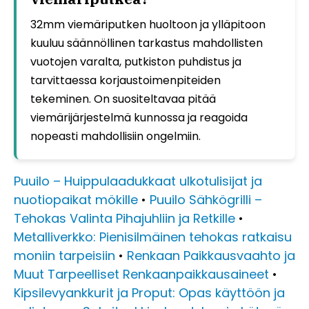
32mm viemäriputken huoltoon ja ylläpitoon
kuuluu säännöllinen tarkastus mahdollisten
vuotojen varalta, putkiston puhdistus ja
tarvittaessa korjaustoimenpiteiden
tekeminen. On suositeltavaa pitää
viemärijärjestelmä kunnossa ja reagoida
nopeasti mahdollisiin ongelmiin.
Puuilo – Huippulaadukkaat ulkotulisijat ja
nuotiopaikat mökille
•
Puuilo Sähkögrilli –
Tehokas Valinta Pihajuhliin ja Retkille
•
Metalliverkko: Pienisilmäinen tehokas ratkaisu
moniin tarpeisiin
•
Renkaan Paikkausvaahto ja
Muut Tarpeelliset Renkaanpaikkausaineet
•
Kipsilevyankkurit ja Proput: Opas käyttöön ja