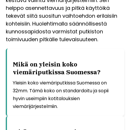
kestävä valinta viemärijärjestelmiin. Sen
helppo asennettavuus ja pitkä käyttöikä
tekevät siitä suositun vaihtoehdon erilaisiin
kohteisiin. Huolehtimalla säännöllisestä
kunnossapidosta varmistat putkiston
toimivuuden pitkälle tulevaisuuteen.
Mikä on yleisin koko
viemäriputkissa Suomessa?
Yleisin koko viemäriputkissa Suomessa on
32mm. Tämä koko on standardoitu ja sopii
hyvin useimpiin kotitalouksien
viemärijärjestelmiin.