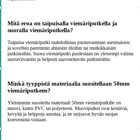
Mitä eroa on taipuisalla viemäriputkella ja
suoralla viemäriputkella?
Taipuisa viemäriputki mahdollistaa joustavamman asennuksen
ja soveltuu paremmin ahtaisiin tiloihin tai mutkikkaisiin
putkistoihin. Suora viemäriputki puolestaan on yleisempi valinta
suoraviivaisiin ja helposti saavutettaviin putkistoihin.
Minkä tyyppistä materiaalia suositellaan 50mm
viemäriputkeen?
Yleisimmin suositeltu materiaali 50mm viemäriputkille on
muovi, kuten PVC tai polyeteeni. Muoviputket ovat kestäviä,
kevyitä ja helppoja asentaa, ja ne tarjoavat hyvän suojan
korroosiota vastaan.