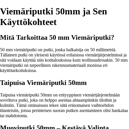
Viemäriputki 50mm ja Sen
Käyttökohteet
Mitä Tarkoittaa 50 mm Viemäriputki?
50 mm viemäriputki on putki, jonka halkaisija on 50 millimetriä.
Tällainen putki on yleisesti käytössä erilaisissa viemärijärjestelmissä ja
sitä voidaan käyttää niin kotitalouksissa kuin teollisuudessakin. 50 mm
viemäriputki on tarpeellinen rakennusmateriaali monissa eri
käyttötarkoituksissa.
Taipuisa Viemäriputki 50mm
Taipuisa viemäriputki 50mm on erityyppinen viemärijärjestelmään
soveltuva putki, joka on helppo asentaa ahtaampiinkin tiloihin ja
kulmiin. Tämä ominaisuus tekee siitä erinomaisen vaihtoehdon
tilanteisiin, joissa perinteisen suoran putken asentaminen olisi hankalaa
tai mahdotonta.
Muoviputki 50mm – Kestävä Valinta