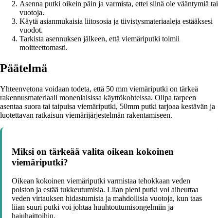
Asenna putki oikein päin ja varmista, ettei siinä ole vääntymiä tai
vuotoja.
Käytä asianmukaisia liitososia ja tiivistysmateriaaleja estääksesi
vuodot.
Tarkista asennuksen jälkeen, että viemäriputki toimii
moitteettomasti.
Päätelmä
Yhteenvetona voidaan todeta, että 50 mm viemäriputki on tärkeä
rakennusmateriaali monenlaisissa käyttökohteissa. Olipa tarpeen
asentaa suora tai taipuisa viemäriputki, 50mm putki tarjoaa kestävän ja
luotettavan ratkaisun viemärijärjestelmän rakentamiseen.
Miksi on tärkeää valita oikean kokoinen
viemäriputki?
Oikean kokoinen viemäriputki varmistaa tehokkaan veden
poiston ja estää tukkeutumisia. Liian pieni putki voi aiheuttaa
veden virtauksen hidastumista ja mahdollisia vuotoja, kun taas
liian suuri putki voi johtaa huuhtoutumisongelmiin ja
hajuhaittoihin.