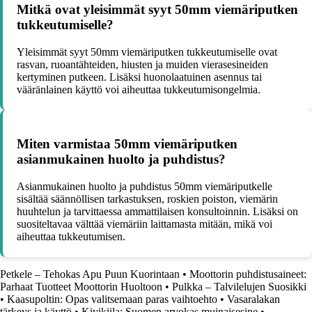
Mitkä ovat yleisimmät syyt 50mm viemäriputken
tukkeutumiselle?
Yleisimmät syyt 50mm viemäriputken tukkeutumiselle ovat
rasvan, ruoantähteiden, hiusten ja muiden vierasesineiden
kertyminen putkeen. Lisäksi huonolaatuinen asennus tai
vääränlainen käyttö voi aiheuttaa tukkeutumisongelmia.
Miten varmistaa 50mm viemäriputken
asianmukainen huolto ja puhdistus?
Asianmukainen huolto ja puhdistus 50mm viemäriputkelle
sisältää säännöllisen tarkastuksen, roskien poiston, viemärin
huuhtelun ja tarvittaessa ammattilaisen konsultoinnin. Lisäksi on
suositeltavaa välttää viemäriin laittamasta mitään, mikä voi
aiheuttaa tukkeutumisen.
Petkele – Tehokas Apu Puun Kuorintaan
•
Moottorin puhdistusaineet:
Parhaat Tuotteet Moottorin Huoltoon
•
Pulkka – Talvilelujen Suosikki
•
Kaasupoltin: Opas valitsemaan paras vaihtoehto
•
Vasaralakan
tärkeys ja käyttö
•
Kivikiila: Suomen arvokas muinaisesine
•