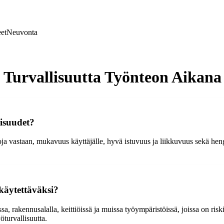
et
Neuvonta
a Turvallisuutta Työnteon Aikana
isuudet?
ja vastaan, mukavuus käyttäjälle, hyvä istuvuus ja liikkuvuus sekä hen
 käytettäväksi?
ssa, rakennusalalla, keittiöissä ja muissa työympäristöissä, joissa on risk
öturvallisuutta.