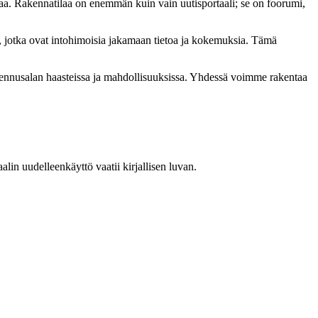
a. Rakennatilaa on enemmän kuin vain uutisportaali; se on foorumi,
, jotka ovat intohimoisia jakamaan tietoa ja kokemuksia. Tämä
akennusalan haasteissa ja mahdollisuuksissa. Yhdessä voimme rakentaa
in uudelleenkäyttö vaatii kirjallisen luvan.