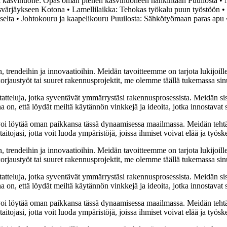
i kasvihuone: Opas oman pienen kasvihuoneen hankintaan Puuilosta
•
asvärjäykseen Kotona
•
Lamellilaikka: Tehokas työkalu puun työstöön
•
selta
•
Johtokouru ja kaapelikouru Puuilosta: Sähkötyömaan paras apu
, trendeihin ja innovaatioihin. Meidän tavoitteemme on tarjota lukijoillem
jaustyöt tai suuret rakennusprojektit, me olemme täällä tukemassa sin
tatteluja, jotka syventävät ymmärrystäsi rakennusprosessista. Meidän si
na on, että löydät meiltä käytännön vinkkejä ja ideoita, jotka innostava
oi löytää oman paikkansa tässä dynaamisessa maailmassa. Meidän tehtäv
tojasi, jotta voit luoda ympäristöjä, joissa ihmiset voivat elää ja työsk
, trendeihin ja innovaatioihin. Meidän tavoitteemme on tarjota lukijoillem
jaustyöt tai suuret rakennusprojektit, me olemme täällä tukemassa sin
tatteluja, jotka syventävät ymmärrystäsi rakennusprosessista. Meidän si
na on, että löydät meiltä käytännön vinkkejä ja ideoita, jotka innostava
oi löytää oman paikkansa tässä dynaamisessa maailmassa. Meidän tehtäv
tojasi, jotta voit luoda ympäristöjä, joissa ihmiset voivat elää ja työsk