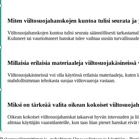
Miten viiltosuojahanskojen kuntoa tulisi seurata ja 
Viiltosuojahanskojen kuntoa tulisi seurata säännöllisesti tarkastamal
Kuluneet tai vaurioituneet hanskat tulee vaihtaa uusiin turvallisuud
Millaisia erilaisia materiaaleja viiltosuojakäsineissä
Viiltosuojakäsineissä voi olla käytössä erilaisia materiaaleja, kuten 
mahdollisimman tehokasta suojaa viiltovaaroja vastaan.
Miksi on tärkeää valita oikean kokoiset viiltosuoja
Oikean kokoiset viiltosuojahanskat takaavat hyvän istuvuuden ja li
altistaa käyttäjän vaaratilanteille, kun taas liian pienet hanskat ei