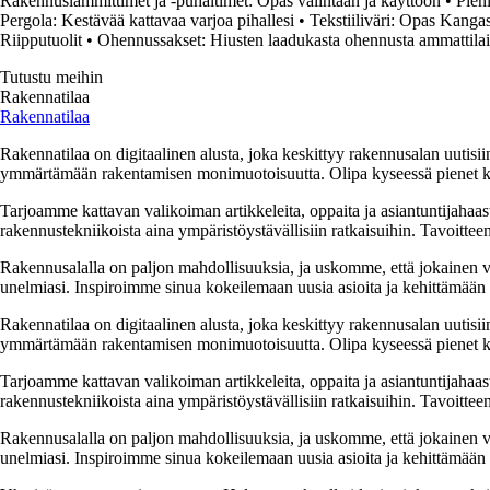
Rakennuslämmittimet ja -puhaltimet: Opas valintaan ja käyttöön
•
Pien
Pergola: Kestävää kattavaa varjoa pihallesi
•
Tekstiiliväri: Opas Kang
Riipputuolit
•
Ohennussakset: Hiusten laadukasta ohennusta ammattilai
Tutustu meihin
Rakennatilaa
Rakennatilaa
Rakennatilaa on digitaalinen alusta, joka keskittyy rakennusalan uutisiin
ymmärtämään rakentamisen monimuotoisuutta. Olipa kyseessä pienet kor
Tarjoamme kattavan valikoiman artikkeleita, oppaita ja asiantuntijahaas
rakennustekniikoista aina ympäristöystävällisiin ratkaisuihin. Tavoittee
Rakennusalalla on paljon mahdollisuuksia, ja uskomme, että jokainen v
unelmiasi. Inspiroimme sinua kokeilemaan uusia asioita ja kehittämään tai
Rakennatilaa on digitaalinen alusta, joka keskittyy rakennusalan uutisiin
ymmärtämään rakentamisen monimuotoisuutta. Olipa kyseessä pienet kor
Tarjoamme kattavan valikoiman artikkeleita, oppaita ja asiantuntijahaas
rakennustekniikoista aina ympäristöystävällisiin ratkaisuihin. Tavoittee
Rakennusalalla on paljon mahdollisuuksia, ja uskomme, että jokainen v
unelmiasi. Inspiroimme sinua kokeilemaan uusia asioita ja kehittämään tai