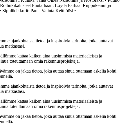
Nostoliinat: Kuinka Valita Oikea Nostoliina ja Nostoraksi
•
Puuilo
Rottinkikalusteet Puutarhaan: Löydä Parhaat Riippukeinut ja
•
Sipulileikkurit: Paras Valinta Keittiöösi
•
me ajankohtaista tietoa ja inspiroivia tarinoita, jotka auttavat
ua matkastasi.
sällömme kattaa kaiken aina uusimmista materiaaleista ja
t sinua toteuttamaan omia rakennusprojekteja.
ämme on jakaa tietoa, joka auttaa sinua ottamaan askelia kohti
ennellä.
me ajankohtaista tietoa ja inspiroivia tarinoita, jotka auttavat
ua matkastasi.
sällömme kattaa kaiken aina uusimmista materiaaleista ja
t sinua toteuttamaan omia rakennusprojekteja.
ämme on jakaa tietoa, joka auttaa sinua ottamaan askelia kohti
ennellä.