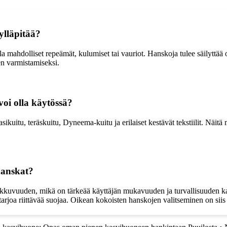
ylläpitää?
la mahdolliset repeämät, kulumiset tai vauriot. Hanskoja tulee säilyttää 
en varmistamiseksi.
 voi olla käytössä?
lasikuitu, teräskuitu, Dyneema-kuitu ja erilaiset kestävät tekstiilit. Näit
hanskat?
ikkuvuuden, mikä on tärkeää käyttäjän mukavuuden ja turvallisuuden kan
vät tarjoa riittävää suojaa. Oikean kokoisten hanskojen valitseminen on s