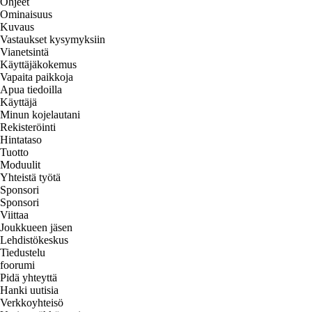
Ohjeet
Ominaisuus
Kuvaus
Vastaukset kysymyksiin
Vianetsintä
Käyttäjäkokemus
Vapaita paikkoja
Apua tiedoilla
Käyttäjä
Minun kojelautani
Rekisteröinti
Hintataso
Tuotto
Moduulit
Yhteistä työtä
Sponsori
Sponsori
Viittaa
Joukkueen jäsen
Lehdistökeskus
Tiedustelu
foorumi
Pidä yhteyttä
Hanki uutisia
Verkkoyhteisö