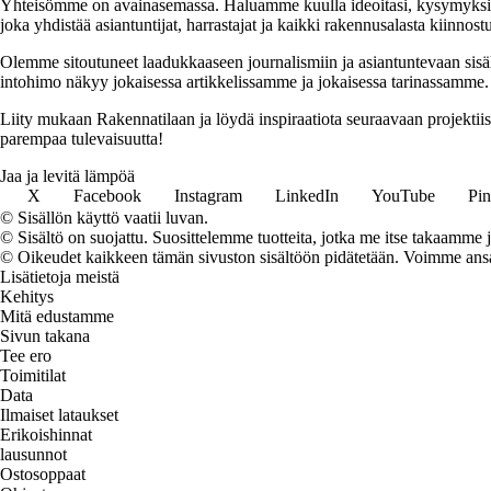
Yhteisömme on avainasemassa. Haluamme kuulla ideoitasi, kysymyksiäs
joka yhdistää asiantuntijat, harrastajat ja kaikki rakennusalasta kiinnost
Olemme sitoutuneet laadukkaaseen journalismiin ja asiantuntevaan sis
intohimo näkyy jokaisessa artikkelissamme ja jokaisessa tarinassamme.
Liity mukaan Rakennatilaan ja löydä inspiraatiota seuraavaan projekti
parempaa tulevaisuutta!
Jaa ja levitä lämpöä
X
Facebook
Instagram
LinkedIn
YouTube
Pin
© Sisällön käyttö vaatii luvan.
© Sisältö on suojattu. Suosittelemme tuotteita, jotka me itse takaamme 
© Oikeudet kaikkeen tämän sivuston sisältöön pidätetään. Voimme ansait
Lisätietoja meistä
Kehitys
Mitä edustamme
Sivun takana
Tee ero
Toimitilat
Data
Ilmaiset lataukset
Erikoishinnat
lausunnot
Ostosoppaat