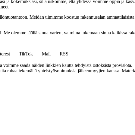
i ja kokemuksiasi, sillä uskomme, että yhdessä voimme oppia ja kasva
uneet.
ällöntuotantoon. Meidän tiimimme koostuu rakennusalan ammattilaisista
isi. Me olemme täällä sinua varten, valmiina tukemaan sinua kaikissa r
terest
TikTok
Mail
RSS
ja voimme saada näiden linkkien kautta tehdyistä ostoksista provisiota.
a rahaa tekemällä yhteistyösopimuksia jälleenmyyjien kanssa. Materiaal