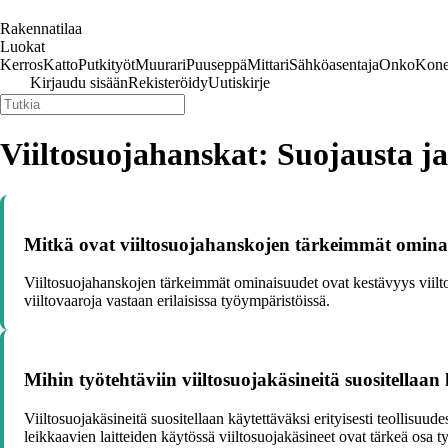
Rakennatilaa
Luokat
Kerros
Katto
Putkityöt
Muurari
Puuseppä
Mittari
Sähköasentaja
Onko
Kone
Kirjaudu sisään
Rekisteröidy
Uutiskirje
Viiltosuojahanskat: Suojausta j
Mitkä ovat viiltosuojahanskojen tärkeimmät omina
Viiltosuojahanskojen tärkeimmät ominaisuudet ovat kestävyys viilto
viiltovaaroja vastaan erilaisissa työympäristöissä.
Mihin työtehtäviin viiltosuojakäsineitä suositellaan
Viiltosuojakäsineitä suositellaan käytettäväksi erityisesti teollisuude
leikkaavien laitteiden käytössä viiltosuojakäsineet ovat tärkeä osa ty