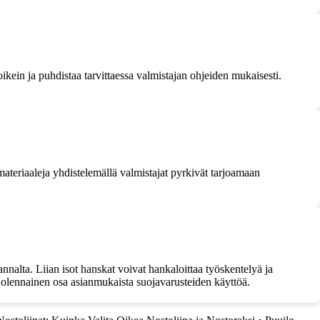
oikein ja puhdistaa tarvittaessa valmistajan ohjeiden mukaisesti.
ä materiaaleja yhdistelemällä valmistajat pyrkivät tarjoamaan
nalta. Liian isot hanskat voivat hankaloittaa työskentelyä ja
iis olennainen osa asianmukaista suojavarusteiden käyttöä.