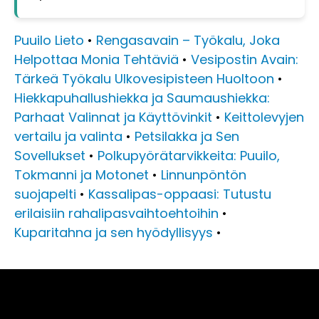
Puuilo Lieto
•
Rengasavain – Työkalu, Joka
Helpottaa Monia Tehtäviä
•
Vesipostin Avain:
Tärkeä Työkalu Ulkovesipisteen Huoltoon
•
Hiekkapuhallushiekka ja Saumaushiekka:
Parhaat Valinnat ja Käyttövinkit
•
Keittolevyjen
vertailu ja valinta
•
Petsilakka ja Sen
Sovellukset
•
Polkupyörätarvikkeita: Puuilo,
Tokmanni ja Motonet
•
Linnunpöntön
suojapelti
•
Kassalipas-oppaasi: Tutustu
erilaisiin rahalipasvaihtoehtoihin
•
Kuparitahna ja sen hyödyllisyys
•