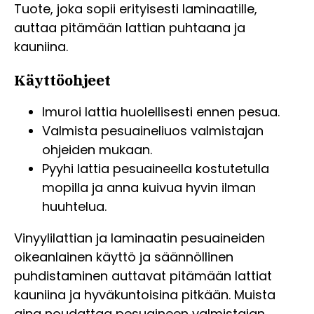
Tuote, joka sopii erityisesti laminaatille,
auttaa pitämään lattian puhtaana ja
kauniina.
Käyttöohjeet
Imuroi lattia huolellisesti ennen pesua.
Valmista pesuaineliuos valmistajan
ohjeiden mukaan.
Pyyhi lattia pesuaineella kostutetulla
mopilla ja anna kuivua hyvin ilman
huuhtelua.
Vinyylilattian ja laminaatin pesuaineiden
oikeanlainen käyttö ja säännöllinen
puhdistaminen auttavat pitämään lattiat
kauniina ja hyväkuntoisina pitkään. Muista
aina noudattaa pesuaineen valmistajan