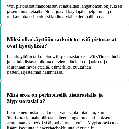
Wifi-pistorasiat mahdollistavat laitteiden langattoman ohjauksen
ja seurannan etäältä. Ne tarjoavat käyttäjälle helppoutta ja
mukavuutta esimerkiksi kodin älylaitteiden hallinnassa.
Miksi ulkokäyttöön tarkoitetut wifi-pistorasiat
ovat hyödyllisiä?
Ulkokäyttöön tarkoitetut wifi-pistorasiat kestävät sääolosuhteita
ja mahdollistavat ulkona olevien laitteiden ohjauksen ja
seurannan myös etäältä, esimerkiksi puutarhan
kastelujärjestelmän hallinnassa.
Mitä eroa on perinteisellä pistorasialla ja
älypistorasialla?
Perinteinen pistorasia tarjoaa vain sähköliitännän, kun taas
älypistorasia mahdollistaa laitteen langattoman ohjauksen ja
seurannan esimerkiksi älypuhelimen avulla. Älypistorasia tuo
lisämukavuutta ja energiatehokkuutta käyttäjälle.