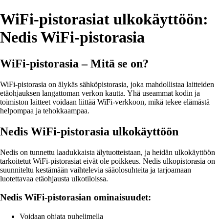
WiFi-pistorasiat ulkokäyttöön:
Nedis WiFi-pistorasia
WiFi-pistorasia – Mitä se on?
WiFi-pistorasia on älykäs sähköpistorasia, joka mahdollistaa laitteiden
etäohjauksen langattoman verkon kautta. Yhä useammat kodin ja
toimiston laitteet voidaan liittää WiFi-verkkoon, mikä tekee elämästä
helpompaa ja tehokkaampaa.
Nedis WiFi-pistorasia ulkokäyttöön
Nedis on tunnettu laadukkaista älytuotteistaan, ja heidän ulkokäyttöön
tarkoitetut WiFi-pistorasiat eivät ole poikkeus. Nedis ulkopistorasia on
suunniteltu kestämään vaihtelevia sääolosuhteita ja tarjoamaan
luotettavaa etäohjausta ulkotiloissa.
Nedis WiFi-pistorasian ominaisuudet:
Voidaan ohjata puhelimella