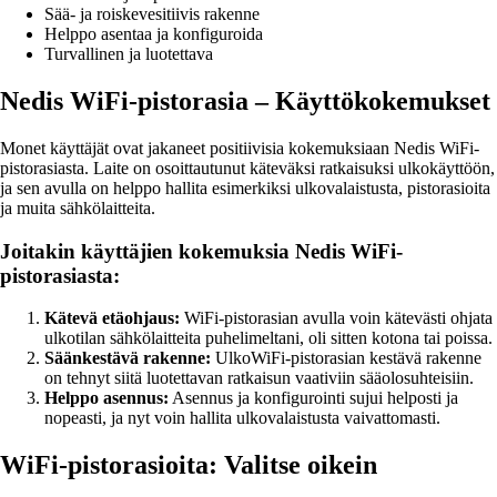
Sää- ja roiskevesitiivis rakenne
Helppo asentaa ja konfiguroida
Turvallinen ja luotettava
Nedis WiFi-pistorasia – Käyttökokemukset
Monet käyttäjät ovat jakaneet positiivisia kokemuksiaan Nedis WiFi-
pistorasiasta. Laite on osoittautunut käteväksi ratkaisuksi ulkokäyttöön,
ja sen avulla on helppo hallita esimerkiksi ulkovalaistusta, pistorasioita
ja muita sähkölaitteita.
Joitakin käyttäjien kokemuksia Nedis WiFi-
pistorasiasta:
Kätevä etäohjaus:
WiFi-pistorasian avulla voin kätevästi ohjata
ulkotilan sähkölaitteita puhelimeltani, oli sitten kotona tai poissa.
Säänkestävä rakenne:
UlkoWiFi-pistorasian kestävä rakenne
on tehnyt siitä luotettavan ratkaisun vaativiin sääolosuhteisiin.
Helppo asennus:
Asennus ja konfigurointi sujui helposti ja
nopeasti, ja nyt voin hallita ulkovalaistusta vaivattomasti.
WiFi-pistorasioita: Valitse oikein