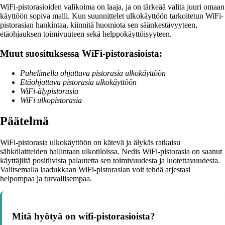
WiFi-pistorasioiden valikoima on laaja, ja on tärkeää valita juuri omaan
käyttöön sopiva malli. Kun suunnittelet ulkokäyttöön tarkoitetun WiFi-
pistorasian hankintaa, kiinnitä huomiota sen säänkestävyyteen,
etäohjauksen toimivuuteen sekä helppokäyttöisyyteen.
Muut suosituksessa WiFi-pistorasioista:
Puhelimella ohjattava pistorasia ulkokäyttöön
Etäohjattava pistorasia ulkokäyttöön
WiFi-älypistorasia
WiFi ulkopistorasia
Päätelmä
WiFi-pistorasia ulkokäyttöön on kätevä ja älykäs ratkaisu
sähkölaitteiden hallintaan ulkotiloissa. Nedis WiFi-pistorasia on saanut
käyttäjiltä positiivista palautetta sen toimivuudesta ja luotettavuudesta.
Valitsemalla laadukkaan WiFi-pistorasian voit tehdä arjestasi
helpompaa ja turvallisempaa.
Mitä hyötyä on wifi-pistorasioista?