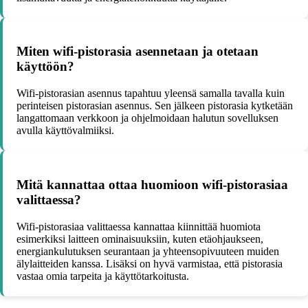
Miten wifi-pistorasia asennetaan ja otetaan
käyttöön?
Wifi-pistorasian asennus tapahtuu yleensä samalla tavalla kuin
perinteisen pistorasian asennus. Sen jälkeen pistorasia kytketään
langattomaan verkkoon ja ohjelmoidaan halutun sovelluksen
avulla käyttövalmiiksi.
Mitä kannattaa ottaa huomioon wifi-pistorasiaa
valittaessa?
Wifi-pistorasiaa valittaessa kannattaa kiinnittää huomiota
esimerkiksi laitteen ominaisuuksiin, kuten etäohjaukseen,
energiankulutuksen seurantaan ja yhteensopivuuteen muiden
älylaitteiden kanssa. Lisäksi on hyvä varmistaa, että pistorasia
vastaa omia tarpeita ja käyttötarkoitusta.