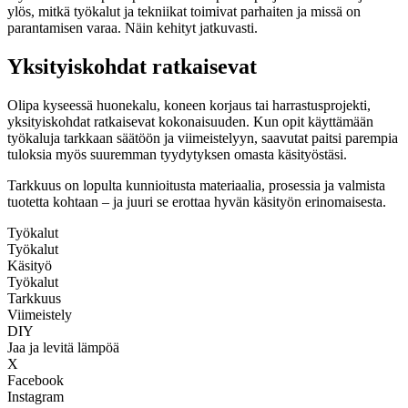
ylös, mitkä työkalut ja tekniikat toimivat parhaiten ja missä on
parantamisen varaa. Näin kehityt jatkuvasti.
Yksityiskohdat ratkaisevat
Olipa kyseessä huonekalu, koneen korjaus tai harrastusprojekti,
yksityiskohdat ratkaisevat kokonaisuuden. Kun opit käyttämään
työkaluja tarkkaan säätöön ja viimeistelyyn, saavutat paitsi parempia
tuloksia myös suuremman tyydytyksen omasta käsityöstäsi.
Tarkkuus on lopulta kunnioitusta materiaalia, prosessia ja valmista
tuotetta kohtaan – ja juuri se erottaa hyvän käsityön erinomaisesta.
Työkalut
Työkalut
Käsityö
Työkalut
Tarkkuus
Viimeistely
DIY
Jaa ja levitä lämpöä
X
Facebook
Instagram