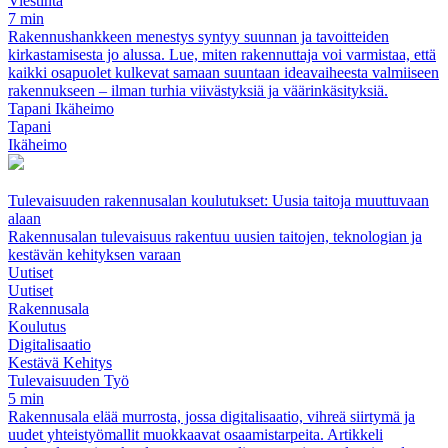
Viestintä
7 min
Rakennushankkeen menestys syntyy suunnan ja tavoitteiden
kirkastamisesta jo alussa. Lue, miten rakennuttaja voi varmistaa, että
kaikki osapuolet kulkevat samaan suuntaan ideavaiheesta valmiiseen
rakennukseen – ilman turhia viivästyksiä ja väärinkäsityksiä.
Tapani Ikäheimo
Tapani
Ikäheimo
Tulevaisuuden rakennusalan koulutukset: Uusia taitoja muuttuvaan
alaan
Rakennusalan tulevaisuus rakentuu uusien taitojen, teknologian ja
kestävän kehityksen varaan
Uutiset
Uutiset
Rakennusala
Koulutus
Digitalisaatio
Kestävä Kehitys
Tulevaisuuden Työ
5 min
Rakennusala elää murrosta, jossa digitalisaatio, vihreä siirtymä ja
uudet yhteistyömallit muokkaavat osaamistarpeita. Artikkeli