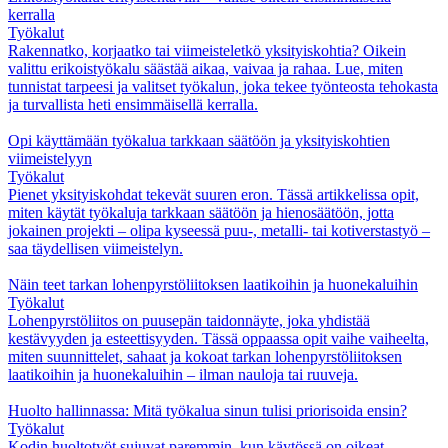
kerralla
Työkalut
Rakennatko, korjaatko tai viimeisteletkö yksityiskohtia? Oikein
valittu erikoistyökalu säästää aikaa, vaivaa ja rahaa. Lue, miten
tunnistat tarpeesi ja valitset työkalun, joka tekee työnteosta tehokasta
ja turvallista heti ensimmäisellä kerralla.
Opi käyttämään työkalua tarkkaan säätöön ja yksityiskohtien
viimeistelyyn
Työkalut
Pienet yksityiskohdat tekevät suuren eron. Tässä artikkelissa opit,
miten käytät työkaluja tarkkaan säätöön ja hienosäätöön, jotta
jokainen projekti – olipa kyseessä puu-, metalli- tai kotiverstastyö –
saa täydellisen viimeistelyn.
Näin teet tarkan lohenpyrstöliitoksen laatikoihin ja huonekaluihin
Työkalut
Lohenpyrstöliitos on puusepän taidonnäyte, joka yhdistää
kestävyyden ja esteettisyyden. Tässä oppaassa opit vaihe vaiheelta,
miten suunnittelet, sahaat ja kokoat tarkan lohenpyrstöliitoksen
laatikoihin ja huonekaluihin – ilman nauloja tai ruuveja.
Huolto hallinnassa: Mitä työkalua sinun tulisi priorisoida ensin?
Työkalut
Kodin huoltotyöt sujuvat paremmin, kun käytössä on oikeat