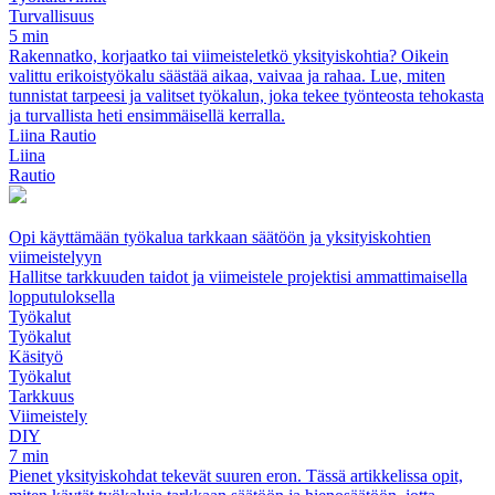
Turvallisuus
5 min
Rakennatko, korjaatko tai viimeisteletkö yksityiskohtia? Oikein
valittu erikoistyökalu säästää aikaa, vaivaa ja rahaa. Lue, miten
tunnistat tarpeesi ja valitset työkalun, joka tekee työnteosta tehokasta
ja turvallista heti ensimmäisellä kerralla.
Liina Rautio
Liina
Rautio
Opi käyttämään työkalua tarkkaan säätöön ja yksityiskohtien
viimeistelyyn
Hallitse tarkkuuden taidot ja viimeistele projektisi ammattimaisella
lopputuloksella
Työkalut
Työkalut
Käsityö
Työkalut
Tarkkuus
Viimeistely
DIY
7 min
Pienet yksityiskohdat tekevät suuren eron. Tässä artikkelissa opit,