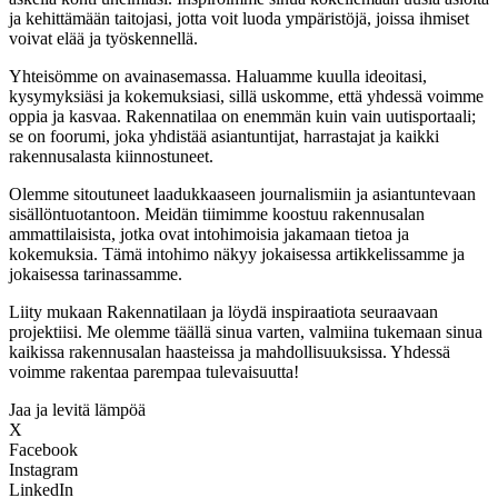
ja kehittämään taitojasi, jotta voit luoda ympäristöjä, joissa ihmiset
voivat elää ja työskennellä.
Yhteisömme on avainasemassa. Haluamme kuulla ideoitasi,
kysymyksiäsi ja kokemuksiasi, sillä uskomme, että yhdessä voimme
oppia ja kasvaa. Rakennatilaa on enemmän kuin vain uutisportaali;
se on foorumi, joka yhdistää asiantuntijat, harrastajat ja kaikki
rakennusalasta kiinnostuneet.
Olemme sitoutuneet laadukkaaseen journalismiin ja asiantuntevaan
sisällöntuotantoon. Meidän tiimimme koostuu rakennusalan
ammattilaisista, jotka ovat intohimoisia jakamaan tietoa ja
kokemuksia. Tämä intohimo näkyy jokaisessa artikkelissamme ja
jokaisessa tarinassamme.
Liity mukaan Rakennatilaan ja löydä inspiraatiota seuraavaan
projektiisi. Me olemme täällä sinua varten, valmiina tukemaan sinua
kaikissa rakennusalan haasteissa ja mahdollisuuksissa. Yhdessä
voimme rakentaa parempaa tulevaisuutta!
Jaa ja levitä lämpöä
X
Facebook
Instagram
LinkedIn