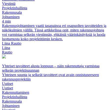
Viestintä
Projektinhallinta
Rakennusala
Johtaminen
4 min
Rakennusjohtaminen vaatii tasapainoa eri osapuolten tavoitteiden ja
näkökulmien välillä. Tässä artikkelissa opit, miten rakennusjohtaja
voi varmistaa selkeän viestinnän, ehkäistä väärinkäsityksiä ja luoda
luottamusta koko projektitiimin kesken.
Liina Rautio
Liina
Rautio
Yhteiset tavoitteet alusta loppuun – näin rakennuttaja varmistaa
selkeän projektisuunnan
Yhteinen suunta ja selkeät tavoitteet ovat avain onnistuneeseen
rakennusprojektiin
Uutiset
Uutiset
Rakennuttaminen
Projektinhallinta
Rakennusala
Johtaminen