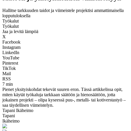
Hallitse tarkkuuden taidot ja viimeistele projektisi ammattimaisella
lopputuloksella
Työkalut
Työkalut
Jaa ja levitä lämpöä
X
Facebook
Instagram
LinkedIn
YouTube
Pinterest
TikTok
Mail
RSS
7 min
Pienet yksityiskohdat tekevät suuren eron. Tässä artikkelissa opit,
miten käytät työkaluja tarkkaan säätöön ja hienosäätöön, jotta
jokainen projekti – olipa kyseessä puu-, metalli- tai kotiverstastyö –
saa täydellisen viimeistelyn.
Tapani Ikäheimo
Tapani
Ikäheimo