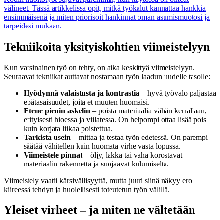
välineet. Tässä artikkelissa opit, mitkä työkalut kannattaa hankkia
ensimmäisenä ja miten priorisoit hankinnat oman asumismuotosi ja
tarpeidesi mukaan.
Tekniikoita yksityiskohtien viimeistelyyn
Kun varsinainen työ on tehty, on aika keskittyä viimeistelyyn.
Seuraavat tekniikat auttavat nostamaan työn laadun uudelle tasolle:
Hyödynnä valaistusta ja kontrastia
– hyvä työvalo paljastaa
epätasaisuudet, joita et muuten huomaisi.
Etene pienin askelin
– poista materiaalia vähän kerrallaan,
erityisesti hioessa ja viilatessa. On helpompi ottaa lisää pois
kuin korjata liikaa poistettua.
Tarkista usein
– mittaa ja testaa työn edetessä. On parempi
säätää vähitellen kuin huomata virhe vasta lopussa.
Viimeistele pinnat
– öljy, lakka tai vaha korostavat
materiaalin rakennetta ja suojaavat kulumiselta.
Viimeistely vaatii kärsivällisyyttä, mutta juuri siinä näkyy ero
kiireessä tehdyn ja huolellisesti toteutetun työn välillä.
Yleiset virheet – ja miten ne vältetään