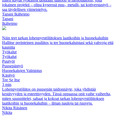
miten käytät työkaluja tarkkaan säätöön ja hienosäätöön, jotta
jokainen projekti – olipa kyseessä puu-, metalli- tai kotiverstastyö –
saa täydellisen viimeistelyn.
Tapani Ikäheimo
Tapani
Ikäheimo
Näin teet tarkan lohenpyrstöliitoksen laatikoihin ja huonekaluihin
Hallitse perinteinen puuliitos ja tee huonekaluistasi sekä vahvoja että
kauniita
Työkalut
Työkalut
Puutyöt
Puusepäntyö
Huonekalujen Valmistus
Käsityö
Tee Se Itse
3 min
Lohenpyrstöliitos on puusepän taidonnäyte, joka yhdistää
kestävyyden ja esteettisyyden. Tässä oppaassa opit vaihe vaiheelta,
miten suunnittelet, sahaat ja kokoat tarkan lohenpyrstöliitoksen
laatikoihin ja huonekaluihin – ilman nauloja tai ruuveja.
Nikita Räsänen
Nikita