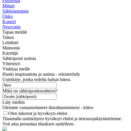
Puuseppä
Mittari
Sähköasentaja
Onko
Koneet
Neuvonta
Tapaa meidät
Tukea
Lehdistö
Mainonta
Käyttäjä
Sähköposti uutisia
Yhteistyö
Vinkkaa meille
Hanki inspiraatiota ja uutisia - rekisteröidy
Uutiskirje, jonka todella haluat lukea.
Mikä on sähköpostiosoitteesi?
Liity meihin
Olemme vastaanottaneet ilmoittautumisesi - kiitos
Olen lukenut ja hyväksyn ehdot.
Tilaamalla uutiskirjeen hyväksyt ehdot ja tietosuojakäytäntömme.
Voit aina peruuttaa tilauksen uudelleen.