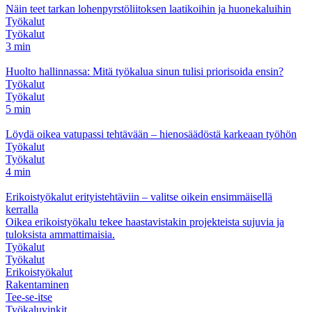
Näin teet tarkan lohenpyrstöliitoksen laatikoihin ja huonekaluihin
Työkalut
Työkalut
3 min
Huolto hallinnassa: Mitä työkalua sinun tulisi priorisoida ensin?
Työkalut
Työkalut
5 min
Löydä oikea vatupassi tehtävään – hienosäädöstä karkeaan työhön
Työkalut
Työkalut
4 min
Erikoistyökalut erityistehtäviin – valitse oikein ensimmäisellä
kerralla
Oikea erikoistyökalu tekee haastavistakin projekteista sujuvia ja
tuloksista ammattimaisia.
Työkalut
Työkalut
Erikoistyökalut
Rakentaminen
Tee-se-itse
Työkaluvinkit