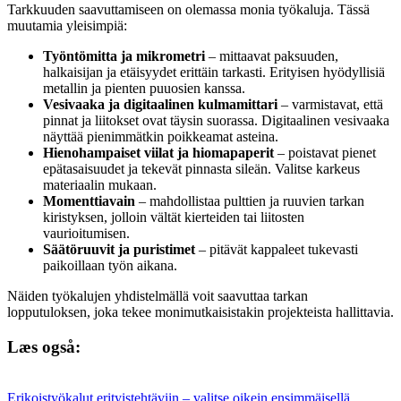
Tarkkuuden saavuttamiseen on olemassa monia työkaluja. Tässä
muutamia yleisimpiä:
Työntömitta ja mikrometri
– mittaavat paksuuden,
halkaisijan ja etäisyydet erittäin tarkasti. Erityisen hyödyllisiä
metallin ja pienten puuosien kanssa.
Vesivaaka ja digitaalinen kulmamittari
– varmistavat, että
pinnat ja liitokset ovat täysin suorassa. Digitaalinen vesivaaka
näyttää pienimmätkin poikkeamat asteina.
Hienohampaiset viilat ja hiomapaperit
– poistavat pienet
epätasaisuudet ja tekevät pinnasta sileän. Valitse karkeus
materiaalin mukaan.
Momenttiavain
– mahdollistaa pulttien ja ruuvien tarkan
kiristyksen, jolloin vältät kierteiden tai liitosten
vaurioitumisen.
Säätöruuvit ja puristimet
– pitävät kappaleet tukevasti
paikoillaan työn aikana.
Näiden työkalujen yhdistelmällä voit saavuttaa tarkan
lopputuloksen, joka tekee monimutkaisistakin projekteista hallittavia.
Læs også:
Erikoistyökalut erityistehtäviin – valitse oikein ensimmäisellä