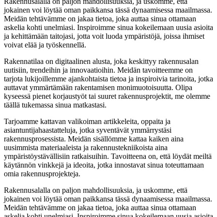
Rakennusalalla on paljon mahdollisuuksia, ja uskomme, että
jokainen voi löytää oman paikkansa tässä dynaamisessa maailmassa.
Meidän tehtävämme on jakaa tietoa, joka auttaa sinua ottamaan
askelia kohti unelmiasi. Inspiroimme sinua kokeilemaan uusia asioita
ja kehittämään taitojasi, jotta voit luoda ympäristöjä, joissa ihmiset
voivat elää ja työskennellä.
Rakennatilaa on digitaalinen alusta, joka keskittyy rakennusalan
uutisiin, trendeihin ja innovaatioihin. Meidän tavoitteemme on
tarjota lukijoillemme ajankohtaista tietoa ja inspiroivia tarinoita, jotka
auttavat ymmärtämään rakentamisen monimuotoisuutta. Olipa
kyseessä pienet korjaustyöt tai suuret rakennusprojektit, me olemme
täällä tukemassa sinua matkastasi.
Tarjoamme kattavan valikoiman artikkeleita, oppaita ja
asiantuntijahaastatteluja, jotka syventävät ymmärrystäsi
rakennusprosessista. Meidän sisällömme kattaa kaiken aina
uusimmista materiaaleista ja rakennustekniikoista aina
ympäristöystävällisiin ratkaisuihin. Tavoitteena on, että löydät meiltä
käytännön vinkkejä ja ideoita, jotka innostavat sinua toteuttamaan
omia rakennusprojekteja.
Rakennusalalla on paljon mahdollisuuksia, ja uskomme, että
jokainen voi löytää oman paikkansa tässä dynaamisessa maailmassa.
Meidän tehtävämme on jakaa tietoa, joka auttaa sinua ottamaan
askelia kohti unelmiasi. Inspiroimme sinua kokeilemaan uusia asioita