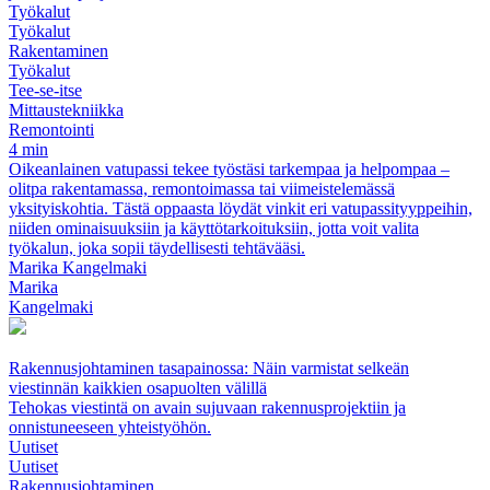
Työkalut
Työkalut
Rakentaminen
Työkalut
Tee-se-itse
Mittaustekniikka
Remontointi
4 min
Oikeanlainen vatupassi tekee työstäsi tarkempaa ja helpompaa –
olitpa rakentamassa, remontoimassa tai viimeistelemässä
yksityiskohtia. Tästä oppaasta löydät vinkit eri vatupassityyppeihin,
niiden ominaisuuksiin ja käyttötarkoituksiin, jotta voit valita
työkalun, joka sopii täydellisesti tehtävääsi.
Marika Kangelmaki
Marika
Kangelmaki
Rakennusjohtaminen tasapainossa: Näin varmistat selkeän
viestinnän kaikkien osapuolten välillä
Tehokas viestintä on avain sujuvaan rakennusprojektiin ja
onnistuneeseen yhteistyöhön.
Uutiset
Uutiset
Rakennusjohtaminen