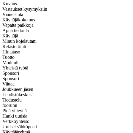
Kuvaus
Vastaukset kysymyksiin
Vianetsintä
Käyttäjäkokemus
Vapaita paikkoja
Apua tiedoilla
Käyttäjä
Minun kojelautani
Rekisteröinti
Hintataso
Tuotto
Moduulit
Yhteistä työtä
Sponsori
Sponsori
Viittaa
Joukkueen jäsen
Lehdistökeskus
Tiedustelu
foorumi
Pidä yhteyttä
Hanki uutisia
Verkkoyhteisö
Uutiset sähköposti
Käyttäjäryhmä