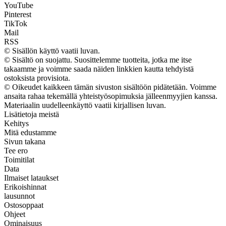
YouTube
Pinterest
TikTok
Mail
RSS
© Sisällön käyttö vaatii luvan.
© Sisältö on suojattu. Suosittelemme tuotteita, jotka me itse
takaamme ja voimme saada näiden linkkien kautta tehdyistä
ostoksista provisiota.
© Oikeudet kaikkeen tämän sivuston sisältöön pidätetään. Voimme
ansaita rahaa tekemällä yhteistyösopimuksia jälleenmyyjien kanssa.
Materiaalin uudelleenkäyttö vaatii kirjallisen luvan.
Lisätietoja meistä
Kehitys
Mitä edustamme
Sivun takana
Tee ero
Toimitilat
Data
Ilmaiset lataukset
Erikoishinnat
lausunnot
Ostosoppaat
Ohjeet
Ominaisuus