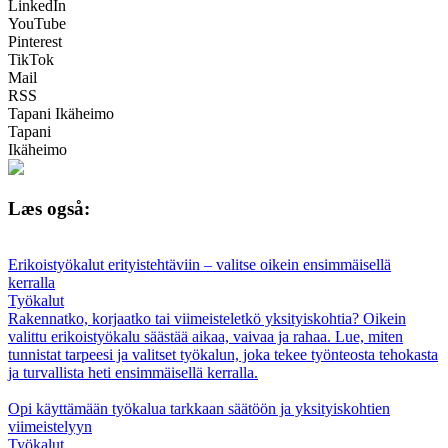
LinkedIn
YouTube
Pinterest
TikTok
Mail
RSS
Tapani Ikäheimo
Tapani
Ikäheimo
Læs også:
Erikoistyökalut erityistehtäviin – valitse oikein ensimmäisellä
kerralla
Työkalut
Rakennatko, korjaatko tai viimeisteletkö yksityiskohtia? Oikein
valittu erikoistyökalu säästää aikaa, vaivaa ja rahaa. Lue, miten
tunnistat tarpeesi ja valitset työkalun, joka tekee työnteosta tehokasta
ja turvallista heti ensimmäisellä kerralla.
Opi käyttämään työkalua tarkkaan säätöön ja yksityiskohtien
viimeistelyyn
Työkalut