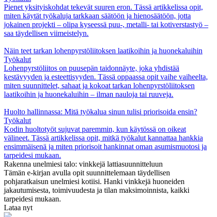
Pienet yksityiskohdat tekevät suuren eron. Tässä artikkelissa opit,
miten käytät työkaluja tarkkaan säätöön ja hienosäätöön, jotta
jokainen projekti – olipa kyseessä puu-, metalli- tai kotiverstastyö –
saa täydellisen viimeistelyn.
Näin teet tarkan lohenpyrstöliitoksen laatikoihin ja huonekaluihin
Työkalut
Lohenpyrstöliitos on puusepän taidonnäyte, joka yhdistää
kestävyyden ja esteettisyyden. Tässä oppaassa opit vaihe vaiheelta,
miten suunnittelet, sahaat ja kokoat tarkan lohenpyrstöliitoksen
laatikoihin ja huonekaluihin – ilman nauloja tai ruuveja.
Huolto hallinnassa: Mitä työkalua sinun tulisi priorisoida ensin?
Työkalut
Kodin huoltotyöt sujuvat paremmin, kun käytössä on oikeat
välineet. Tässä artikkelissa opit, mitkä työkalut kannattaa hankkia
ensimmäisenä ja miten priorisoit hankinnat oman asumismuotosi ja
tarpeidesi mukaan.
Rakenna unelmiesi talo: vinkkejä lattiasuunnitteluun
Tämän e-kirjan avulla opit suunnittelemaan täydellisen
pohjaratkaisun unelmiesi kotiisi. Hanki vinkkejä huoneiden
jakautumisesta, toimivuudesta ja tilan maksimoinnista, kaikki
tarpeidesi mukaan.
Lataa nyt