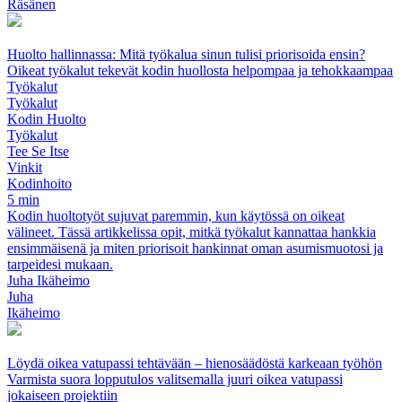
Räsänen
Huolto hallinnassa: Mitä työkalua sinun tulisi priorisoida ensin?
Oikeat työkalut tekevät kodin huollosta helpompaa ja tehokkaampaa
Työkalut
Työkalut
Kodin Huolto
Työkalut
Tee Se Itse
Vinkit
Kodinhoito
5 min
Kodin huoltotyöt sujuvat paremmin, kun käytössä on oikeat
välineet. Tässä artikkelissa opit, mitkä työkalut kannattaa hankkia
ensimmäisenä ja miten priorisoit hankinnat oman asumismuotosi ja
tarpeidesi mukaan.
Juha Ikäheimo
Juha
Ikäheimo
Löydä oikea vatupassi tehtävään – hienosäädöstä karkeaan työhön
Varmista suora lopputulos valitsemalla juuri oikea vatupassi
jokaiseen projektiin