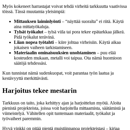
Myös kokeneet harrastajat voivat tehdä virheitä tarkkuutta vaativissa
töissä. Tässä muutamia yleisimpiä:
Mittauksen laiminlyönti
– “näyttää suoralta” ei riitä. Käytä
aina mittatyökaluja.
Tylsät työkalut
– tylsä viila tai pora tekee epätarkkaa jälkeä.
Pidä työkalut terävinä.
Liian nopea työtahti
– kiire johtaa virheisiin. Käytä aikaa
jokaisen vaiheen tarkistamiseen.
Materiaalin ominaisuuksien unohtaminen
– puu elää
kosteuden mukaan, metalli voi taipua. Ota nämä huomioon
säätöjä tehdessäsi.
Kun tunnistat nämä sudenkuopat, voit parantaa työn laatua ja
kestävyyttä merkittävästi.
Harjoitus tekee mestarin
Tarkkuus on taito, joka kehittyy ajan ja harjoittelun myötä. Aloita
pienistä projekteista, joissa voit harjoitella mittaamista, säätämistä ja
viimeistelyä. Vähitellen opit tuntemaan materiaalit, työkalut ja
työvaiheet paremmin.
Hyvä vinkki on pitää pientä muistiinpanoa projekteistasi – kirjaa