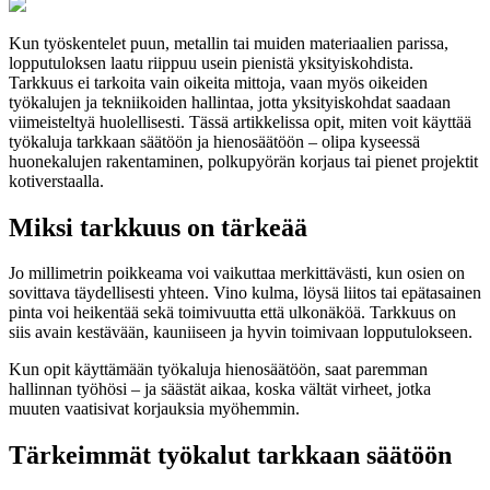
Kun työskentelet puun, metallin tai muiden materiaalien parissa,
lopputuloksen laatu riippuu usein pienistä yksityiskohdista.
Tarkkuus ei tarkoita vain oikeita mittoja, vaan myös oikeiden
työkalujen ja tekniikoiden hallintaa, jotta yksityiskohdat saadaan
viimeisteltyä huolellisesti. Tässä artikkelissa opit, miten voit käyttää
työkaluja tarkkaan säätöön ja hienosäätöön – olipa kyseessä
huonekalujen rakentaminen, polkupyörän korjaus tai pienet projektit
kotiverstaalla.
Miksi tarkkuus on tärkeää
Jo millimetrin poikkeama voi vaikuttaa merkittävästi, kun osien on
sovittava täydellisesti yhteen. Vino kulma, löysä liitos tai epätasainen
pinta voi heikentää sekä toimivuutta että ulkonäköä. Tarkkuus on
siis avain kestävään, kauniiseen ja hyvin toimivaan lopputulokseen.
Kun opit käyttämään työkaluja hienosäätöön, saat paremman
hallinnan työhösi – ja säästät aikaa, koska vältät virheet, jotka
muuten vaatisivat korjauksia myöhemmin.
Tärkeimmät työkalut tarkkaan säätöön