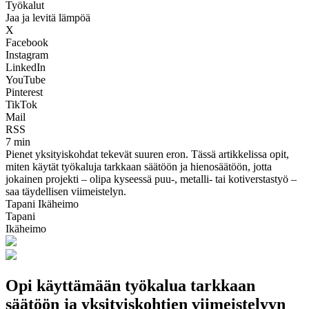
Työkalut
Jaa ja levitä lämpöä
X
Facebook
Instagram
LinkedIn
YouTube
Pinterest
TikTok
Mail
RSS
7 min
Pienet yksityiskohdat tekevät suuren eron. Tässä artikkelissa opit,
miten käytät työkaluja tarkkaan säätöön ja hienosäätöön, jotta
jokainen projekti – olipa kyseessä puu-, metalli- tai kotiverstastyö –
saa täydellisen viimeistelyn.
Tapani Ikäheimo
Tapani
Ikäheimo
Opi käyttämään työkalua tarkkaan
säätöön ja yksityiskohtien viimeistelyyn