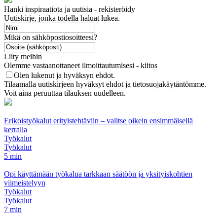
Hanki inspiraatiota ja uutisia - rekisteröidy
Uutiskirje, jonka todella haluat lukea.
Mikä on sähköpostiosoitteesi?
Liity meihin
Olemme vastaanottaneet ilmoittautumisesi - kiitos
Olen lukenut ja hyväksyn ehdot.
Tilaamalla uutiskirjeen hyväksyt ehdot ja tietosuojakäytäntömme.
Voit aina peruuttaa tilauksen uudelleen.
Erikoistyökalut erityistehtäviin – valitse oikein ensimmäisellä
kerralla
Työkalut
Työkalut
5 min
Opi käyttämään työkalua tarkkaan säätöön ja yksityiskohtien
viimeistelyyn
Työkalut
Työkalut
7 min