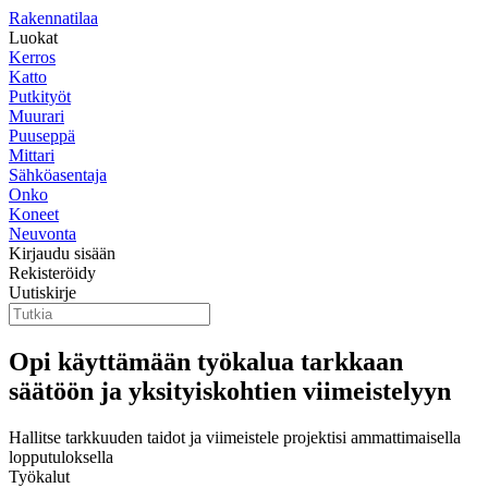
Rakennatilaa
Luokat
Kerros
Katto
Putkityöt
Muurari
Puuseppä
Mittari
Sähköasentaja
Onko
Koneet
Neuvonta
Kirjaudu sisään
Rekisteröidy
Uutiskirje
Opi käyttämään työkalua tarkkaan
säätöön ja yksityiskohtien viimeistelyyn
Hallitse tarkkuuden taidot ja viimeistele projektisi ammattimaisella
lopputuloksella
Työkalut