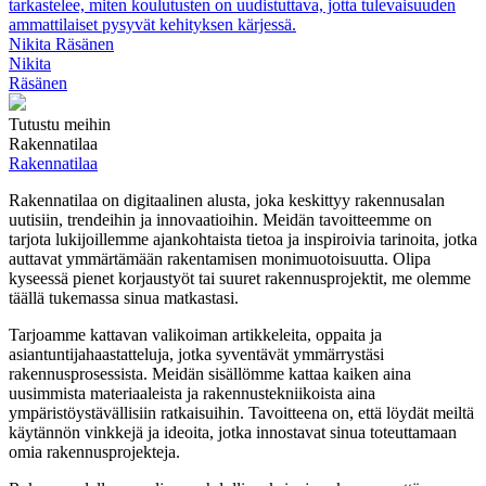
tarkastelee, miten koulutusten on uudistuttava, jotta tulevaisuuden
ammattilaiset pysyvät kehityksen kärjessä.
Nikita Räsänen
Nikita
Räsänen
Tutustu meihin
Rakennatilaa
Rakennatilaa
Rakennatilaa on digitaalinen alusta, joka keskittyy rakennusalan
uutisiin, trendeihin ja innovaatioihin. Meidän tavoitteemme on
tarjota lukijoillemme ajankohtaista tietoa ja inspiroivia tarinoita, jotka
auttavat ymmärtämään rakentamisen monimuotoisuutta. Olipa
kyseessä pienet korjaustyöt tai suuret rakennusprojektit, me olemme
täällä tukemassa sinua matkastasi.
Tarjoamme kattavan valikoiman artikkeleita, oppaita ja
asiantuntijahaastatteluja, jotka syventävät ymmärrystäsi
rakennusprosessista. Meidän sisällömme kattaa kaiken aina
uusimmista materiaaleista ja rakennustekniikoista aina
ympäristöystävällisiin ratkaisuihin. Tavoitteena on, että löydät meiltä
käytännön vinkkejä ja ideoita, jotka innostavat sinua toteuttamaan
omia rakennusprojekteja.