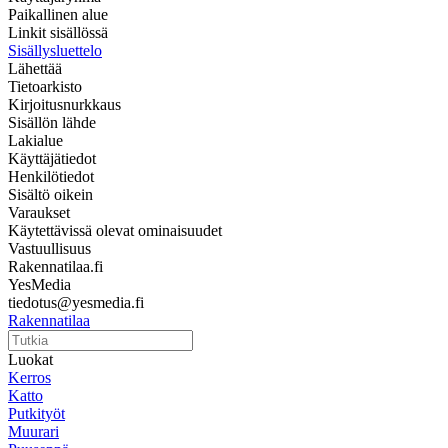
Paikallinen alue
Linkit sisällössä
Sisällysluettelo
Lähettää
Tietoarkisto
Kirjoitusnurkkaus
Sisällön lähde
Lakialue
Käyttäjätiedot
Henkilötiedot
Sisältö oikein
Varaukset
Käytettävissä olevat ominaisuudet
Vastuullisuus
Rakennatilaa.fi
YesMedia
tiedotus@yesmedia.fi
Rakennatilaa
Luokat
Kerros
Katto
Putkityöt
Muurari