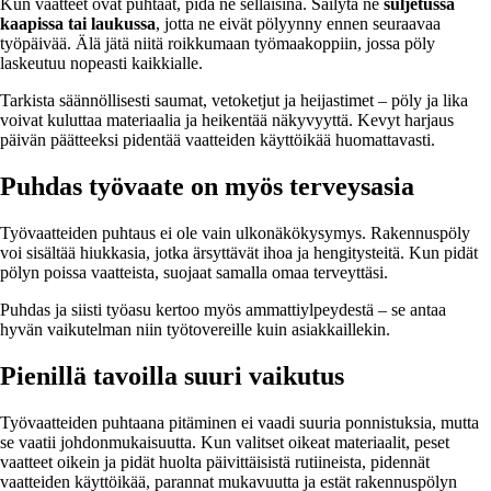
Kun vaatteet ovat puhtaat, pidä ne sellaisina. Säilytä ne
suljetussa
kaapissa tai laukussa
, jotta ne eivät pölyynny ennen seuraavaa
työpäivää. Älä jätä niitä roikkumaan työmaakoppiin, jossa pöly
laskeutuu nopeasti kaikkialle.
Tarkista säännöllisesti saumat, vetoketjut ja heijastimet – pöly ja lika
voivat kuluttaa materiaalia ja heikentää näkyvyyttä. Kevyt harjaus
päivän päätteeksi pidentää vaatteiden käyttöikää huomattavasti.
Puhdas työvaate on myös terveysasia
Työvaatteiden puhtaus ei ole vain ulkonäkökysymys. Rakennuspöly
voi sisältää hiukkasia, jotka ärsyttävät ihoa ja hengitysteitä. Kun pidät
pölyn poissa vaatteista, suojaat samalla omaa terveyttäsi.
Puhdas ja siisti työasu kertoo myös ammattiylpeydestä – se antaa
hyvän vaikutelman niin työtovereille kuin asiakkaillekin.
Pienillä tavoilla suuri vaikutus
Työvaatteiden puhtaana pitäminen ei vaadi suuria ponnistuksia, mutta
se vaatii johdonmukaisuutta. Kun valitset oikeat materiaalit, peset
vaatteet oikein ja pidät huolta päivittäisistä rutiineista, pidennät
vaatteiden käyttöikää, parannat mukavuutta ja estät rakennuspölyn