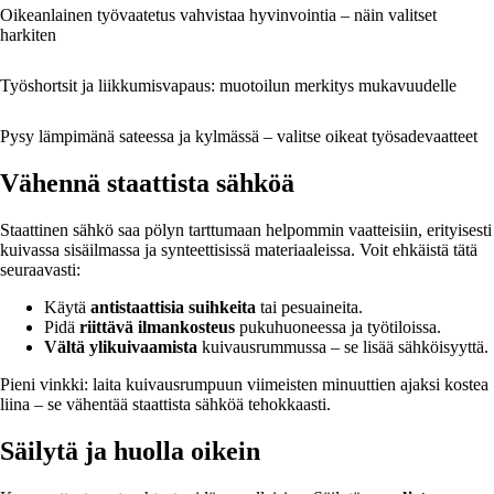
Oikeanlainen työvaatetus vahvistaa hyvinvointia – näin valitset
harkiten
Työshortsit ja liikkumisvapaus: muotoilun merkitys mukavuudelle
Pysy lämpimänä sateessa ja kylmässä – valitse oikeat työsadevaatteet
Vähennä staattista sähköä
Staattinen sähkö saa pölyn tarttumaan helpommin vaatteisiin, erityisesti
kuivassa sisäilmassa ja synteettisissä materiaaleissa. Voit ehkäistä tätä
seuraavasti:
Käytä
antistaattisia suihkeita
tai pesuaineita.
Pidä
riittävä ilmankosteus
pukuhuoneessa ja työtiloissa.
Vältä ylikuivaamista
kuivausrummussa – se lisää sähköisyyttä.
Pieni vinkki: laita kuivausrumpuun viimeisten minuuttien ajaksi kostea
liina – se vähentää staattista sähköä tehokkaasti.
Säilytä ja huolla oikein