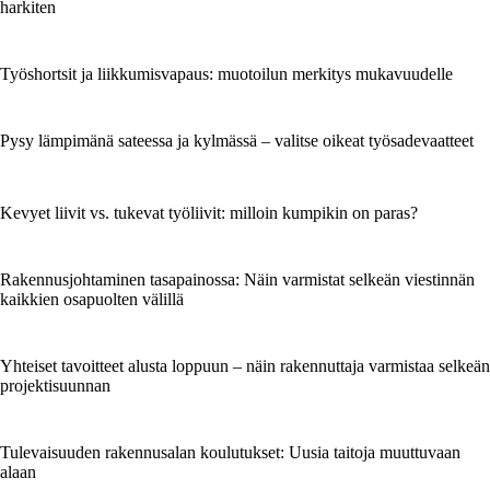
harkiten
Työshortsit ja liikkumisvapaus: muotoilun merkitys mukavuudelle
Pysy lämpimänä sateessa ja kylmässä – valitse oikeat työsadevaatteet
Kevyet liivit vs. tukevat työliivit: milloin kumpikin on paras?
Rakennusjohtaminen tasapainossa: Näin varmistat selkeän viestinnän
kaikkien osapuolten välillä
Yhteiset tavoitteet alusta loppuun – näin rakennuttaja varmistaa selkeän
projektisuunnan
Tulevaisuuden rakennusalan koulutukset: Uusia taitoja muuttuvaan
alaan