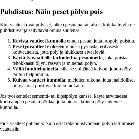
Puhdistus: Näin peset pölyn pois
Kun vaatteet ovat pölyiset, oikea pesutapa ratkaisee, kuinka hyvin ne
puhdistuvat ja säilyttävät ominaisuutensa.
Ravista vaatteet kunnolla
ennen pesua, jotta irtopöly poistuu.
Pese työvaatteet erikseen
muusta pyykistä, erityisesti
kotivaatteista, jotta pöly ja hiukkaset eivät leviä.
Käytä työvaatteille tarkoitettua pesuainetta
, joka poistaa
tehokkaasti öljyn, rasvan ja mineraalipölyn.
Vältä huuhteluainetta
, sillä se voi jättää kalvon, johon pöly
tarttuu helpommin.
Kuivaa vaatteet kunnolla
, mieluiten ulkona, jotta mahdolliset
pölyjäämät poistuvat tuulen mukana.
Jos työskentelet sementti- tai kipsipölyn kanssa, käytä tarvittaessa
korkeampaa pesulämpötilaa, jotta hienojakoinen pöly liukenee
kunnolla.
Pidä vaatteet puhtaina: Näin estät rakennustyömaan pölyn tarttumisen
vaatteisiin