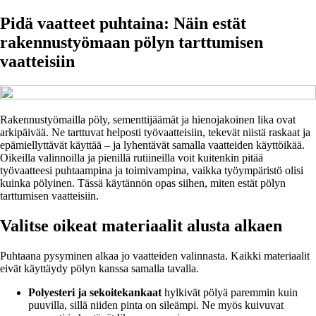
Pidä vaatteet puhtaina: Näin estät
rakennustyömaan pölyn tarttumisen
vaatteisiin
Rakennustyömailla pöly, sementtijäämät ja hienojakoinen lika ovat
arkipäivää. Ne tarttuvat helposti työvaatteisiin, tekevät niistä raskaat ja
epämiellyttävät käyttää – ja lyhentävät samalla vaatteiden käyttöikää.
Oikeilla valinnoilla ja pienillä rutiineilla voit kuitenkin pitää
työvaatteesi puhtaampina ja toimivampina, vaikka työympäristö olisi
kuinka pölyinen. Tässä käytännön opas siihen, miten estät pölyn
tarttumisen vaatteisiin.
Valitse oikeat materiaalit alusta alkaen
Puhtaana pysyminen alkaa jo vaatteiden valinnasta. Kaikki materiaalit
eivät käyttäydy pölyn kanssa samalla tavalla.
Polyesteri ja sekoitekankaat
hylkivät pölyä paremmin kuin
puuvilla, sillä niiden pinta on sileämpi. Ne myös kuivuvat