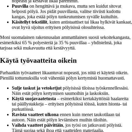
nopeasti ja kestävät likaa paremmin.
Puuvilla
on hengittävä ja mukava, mutta sen kuidut sitovat
helposti pölyä. Jos pidät puuvillasta, valitse tiiviisti kudottu
kangas, joka estää pölyn tunkeutumisen syvälle kuituihin.
Käsitellyt tekstiilit
, kuten antistaattiset tai likaa hylkivät kankaat,
ovat hyvä sijoitus erityisen pölyisissä olosuhteissa.
Moni suomalainen rakennusalan ammattilainen suosii sekoitekangasta,
esimerkiksi 65 % polyesteriä ja 35 % puuvillaa – yhdistelmä, joka
tarjoaa sekä mukavuutta että kestävyyttä.
Käytä työvaatteita oikein
Parhaatkin työvaatteet likaantuvat nopeasti, jos niitä ei käytetä oikein.
Pienillä tottumuksilla voit vähentää pölyn kertymistä huomattavasti.
Sulje taskut ja vetoketjut
pölyisissä tiloissa työskennellessäsi.
Näin estät pölyn kertymisen saumoihin ja laskoksiin.
Käytä suojavaatetusta
– esimerkiksi kertakäyttöisiä haalareita
tai päällystakkeja – erityisen pölyisissä töissä, kuten hionta- tai
purkutöissä.
Ravista vaatteet ulkona
ennen kuin menet taukotilaan tai
autoon. Näin estät pölyn leviämisen muihin tiloihin.
Vaihda vaatteet päivittäin
, jos työsi on jatkuvasti pölyistä.
Tämä suojaa sekä ihoa että vaatteiden materiaalia.