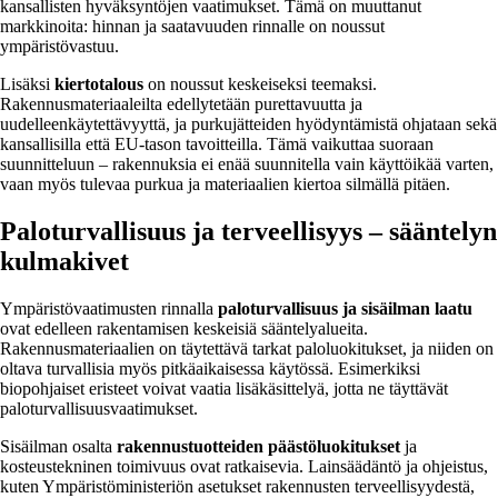
kansallisten hyväksyntöjen vaatimukset. Tämä on muuttanut
markkinoita: hinnan ja saatavuuden rinnalle on noussut
ympäristövastuu.
Lisäksi
kiertotalous
on noussut keskeiseksi teemaksi.
Rakennusmateriaaleilta edellytetään purettavuutta ja
uudelleenkäytettävyyttä, ja purkujätteiden hyödyntämistä ohjataan sekä
kansallisilla että EU-tason tavoitteilla. Tämä vaikuttaa suoraan
suunnitteluun – rakennuksia ei enää suunnitella vain käyttöikää varten,
vaan myös tulevaa purkua ja materiaalien kiertoa silmällä pitäen.
Paloturvallisuus ja terveellisyys – sääntelyn
kulmakivet
Ympäristövaatimusten rinnalla
paloturvallisuus ja sisäilman laatu
ovat edelleen rakentamisen keskeisiä sääntelyalueita.
Rakennusmateriaalien on täytettävä tarkat paloluokitukset, ja niiden on
oltava turvallisia myös pitkäaikaisessa käytössä. Esimerkiksi
biopohjaiset eristeet voivat vaatia lisäkäsittelyä, jotta ne täyttävät
paloturvallisuusvaatimukset.
Sisäilman osalta
rakennustuotteiden päästöluokitukset
ja
kosteustekninen toimivuus ovat ratkaisevia. Lainsäädäntö ja ohjeistus,
kuten Ympäristöministeriön asetukset rakennusten terveellisyydestä,