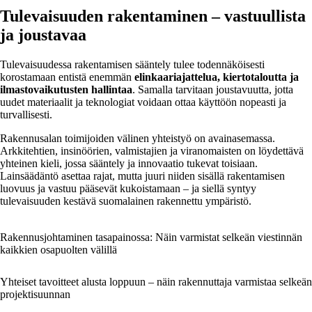
Tulevaisuuden rakentaminen – vastuullista
ja joustavaa
Tulevaisuudessa rakentamisen sääntely tulee todennäköisesti
korostamaan entistä enemmän
elinkaariajattelua, kiertotaloutta ja
ilmastovaikutusten hallintaa
. Samalla tarvitaan joustavuutta, jotta
uudet materiaalit ja teknologiat voidaan ottaa käyttöön nopeasti ja
turvallisesti.
Rakennusalan toimijoiden välinen yhteistyö on avainasemassa.
Arkkitehtien, insinöörien, valmistajien ja viranomaisten on löydettävä
yhteinen kieli, jossa sääntely ja innovaatio tukevat toisiaan.
Lainsäädäntö asettaa rajat, mutta juuri niiden sisällä rakentamisen
luovuus ja vastuu pääsevät kukoistamaan – ja siellä syntyy
tulevaisuuden kestävä suomalainen rakennettu ympäristö.
Rakennusjohtaminen tasapainossa: Näin varmistat selkeän viestinnän
kaikkien osapuolten välillä
Yhteiset tavoitteet alusta loppuun – näin rakennuttaja varmistaa selkeän
projektisuunnan