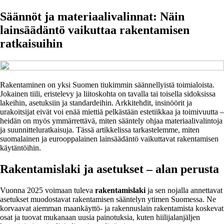
Säännöt ja materiaalivalinnat: Näin
lainsäädäntö vaikuttaa rakentamisen
ratkaisuihin
Rakentaminen on yksi Suomen tiukimmin säännellyistä toimialoista.
Jokainen tiili, eristelevy ja liitoskohta on tavalla tai toisella sidoksissa
lakeihin, asetuksiin ja standardeihin. Arkkitehdit, insinöörit ja
urakoitsijat eivät voi enää miettiä pelkästään estetiikkaa ja toimivuutta –
heidän on myös ymmärrettävä, miten sääntely ohjaa materiaalivalintoja
ja suunnitteluratkaisuja. Tässä artikkelissa tarkastelemme, miten
suomalainen ja eurooppalainen lainsäädäntö vaikuttavat rakentamisen
käytäntöihin.
Rakentamislaki ja asetukset – alan perusta
Vuonna 2025 voimaan tuleva
rakentamislaki
ja sen nojalla annettavat
asetukset muodostavat rakentamisen sääntelyn ytimen Suomessa. Ne
korvaavat aiemman maankäyttö- ja rakennuslain rakentamista koskevat
osat ja tuovat mukanaan uusia painotuksia, kuten hiilijalanjäljen