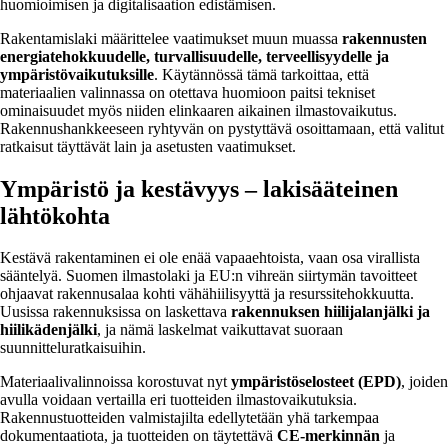
huomioimisen ja digitalisaation edistämisen.
Rakentamislaki määrittelee vaatimukset muun muassa
rakennusten
energiatehokkuudelle, turvallisuudelle, terveellisyydelle ja
ympäristövaikutuksille
. Käytännössä tämä tarkoittaa, että
materiaalien valinnassa on otettava huomioon paitsi tekniset
ominaisuudet myös niiden elinkaaren aikainen ilmastovaikutus.
Rakennushankkeeseen ryhtyvän on pystyttävä osoittamaan, että valitut
ratkaisut täyttävät lain ja asetusten vaatimukset.
Ympäristö ja kestävyys – lakisääteinen
lähtökohta
Kestävä rakentaminen ei ole enää vapaaehtoista, vaan osa virallista
sääntelyä. Suomen ilmastolaki ja EU:n vihreän siirtymän tavoitteet
ohjaavat rakennusalaa kohti vähähiilisyyttä ja resurssitehokkuutta.
Uusissa rakennuksissa on laskettava
rakennuksen hiilijalanjälki ja
hiilikädenjälki
, ja nämä laskelmat vaikuttavat suoraan
suunnitteluratkaisuihin.
Materiaalivalinnoissa korostuvat nyt
ympäristöselosteet (EPD)
, joiden
avulla voidaan vertailla eri tuotteiden ilmastovaikutuksia.
Rakennustuotteiden valmistajilta edellytetään yhä tarkempaa
dokumentaatiota, ja tuotteiden on täytettävä
CE-merkinnän
ja