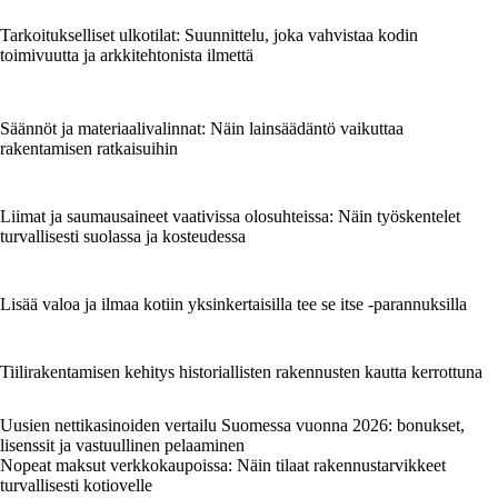
Tarkoitukselliset ulkotilat: Suunnittelu, joka vahvistaa kodin
toimivuutta ja arkkitehtonista ilmettä
Säännöt ja materiaalivalinnat: Näin lainsäädäntö vaikuttaa
rakentamisen ratkaisuihin
Liimat ja saumausaineet vaativissa olosuhteissa: Näin työskentelet
turvallisesti suolassa ja kosteudessa
Lisää valoa ja ilmaa kotiin yksinkertaisilla tee se itse -parannuksilla
Tiilirakentamisen kehitys historiallisten rakennusten kautta kerrottuna
Uusien nettikasinoiden vertailu Suomessa vuonna 2026: bonukset,
lisenssit ja vastuullinen pelaaminen
Nopeat maksut verkkokaupoissa: Näin tilaat rakennustarvikkeet
turvallisesti kotiovelle