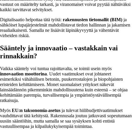
vastuut on määritelty tarkasti, ja viranomaiset voivat pyytää nähtäväksi
kaikki tarvittavat selvitykset.
Digitalisaatio helpottaa tätä työtä:
rakennusten tietomallit (BIM)
ja
sähköiset lupajärjestelmät mahdollistavat tiedon hallinnan ja jakamisen
reaaliaikaisesti. Samalla ne lisäävät läpinäkyvyyttä ja vähentävät
virheiden riskiä.
Sääntely ja innovaatio – vastakkain vai
rinnakkain?
Vaikka sääntely voi tuntua rajoittavalta, se toimii usein myös
innovaation moottorina
. Uudet vaatimukset ovat johtaneet
esimerkiksi vähähiilisen betonin, puukerrostalojen ja biopohjaisten
eristeiden kehittämiseen. Monet suomalaiset yritykset näkevät
lainsäädännön pikemminkin mahdollisuutena kuin esteenä – se ohjaa
kehittämään parempia, turvallisempia ja ympäristöystävällisempiä
ratkaisuja.
Myös
EU:n taksonomia-asetus
ja tulevat hiilibudjettivaatimukset
vauhdittavat tätä kehitystä. Rakennusala joutuu jatkuvasti sopeutumaan
uusiin sääntöihin, mutta samalla se saa sysäyksen kohti entistä
vastuullisempaa ja kilpailukykyisempää toimintaa.