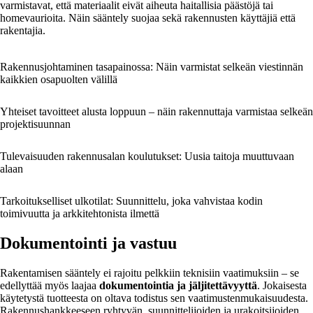
varmistavat, että materiaalit eivät aiheuta haitallisia päästöjä tai
homevaurioita. Näin sääntely suojaa sekä rakennusten käyttäjiä että
rakentajia.
Rakennusjohtaminen tasapainossa: Näin varmistat selkeän viestinnän
kaikkien osapuolten välillä
Yhteiset tavoitteet alusta loppuun – näin rakennuttaja varmistaa selkeän
projektisuunnan
Tulevaisuuden rakennusalan koulutukset: Uusia taitoja muuttuvaan
alaan
Tarkoitukselliset ulkotilat: Suunnittelu, joka vahvistaa kodin
toimivuutta ja arkkitehtonista ilmettä
Dokumentointi ja vastuu
Rakentamisen sääntely ei rajoitu pelkkiin teknisiin vaatimuksiin – se
edellyttää myös laajaa
dokumentointia ja jäljitettävyyttä
. Jokaisesta
käytetystä tuotteesta on oltava todistus sen vaatimustenmukaisuudesta.
Rakennushankkeeseen ryhtyvän, suunnittelijoiden ja urakoitsijoiden